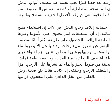
ية يعد خطأً كبيرًا يجب تجنبه عند تنظيف أبواب الدش
 فإن الممسحة المطاطية أو قطعة القماش المصنوعة من
إن استخدام منتج DIY يحتوي على مكونات تنظيف آمنة يوفر لك المال ويقلل من احتمالية إتلاف زجاج الدش. في
يائية، إلا أن المنظفات التي تحتوي على الأمونيا وغيرها
لطبقة الواقية. للحصول على طريقة أكثر أمانًا لتنظيف
 البصر عن طريق ملء زجاجة رذاذ بالخل الأبيض والماء
المعتدل. رجيها ورشي المحلول على الزجاج وانتظري
غير كاشطة. اشطف الزجاج بالماء العذب، وجففه بقطعة قماش
ينة من صودا الخبز والماء ثم نشرها على الزجاج أمرًا
ه على الباب، واتركه لمدة 10 إلى 20 دقيقة، ثم اشطف الزجاج وجففه. إذا كانت هناك بقع صعبة، رش
القليل من الخل الدافئ على المعجون لإزالتها.
ى الأغنية رقم 1