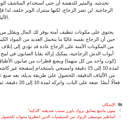
تخدشه. والمثير للدهشة أن حتى استخدام المناشف الورق
الزجاجية. لن تضر الزجاج، لكنها ستترك الوبر خلفه، لذا
الألياف الدقيقة هي خيارك الأفضل لتجفيف السطح وتلميعه.
حين أن الزجاج نفسه غالبًا ما يتحمل العديد من المواد الكيم
من المكونات الآمنة على الزجاج عادة قد تؤدي إلى إتلاف ا
أبواب الدش الزجاجية، يمكنك إزالة بقايا الصابون في لمح
(كوب واحد من كل منهما) وبضع قطرات من صابون الأطباق 
لمدة 10 إلى 15 دقيقة وامسحي باستخدام إسفنجة 
من الألياف الدقيقة. للحصول على طريقة بديلة، يعد صنع عج
فعالًا أيضًا. ضع
التصنيفات
الإسكان
بيتون مانينغ يضايق بروك باورز بسبب صديقته “الذكية”.
أساطير موسيقى الروك من السبعينيات الذين انتظروا سنوات للحصول عل