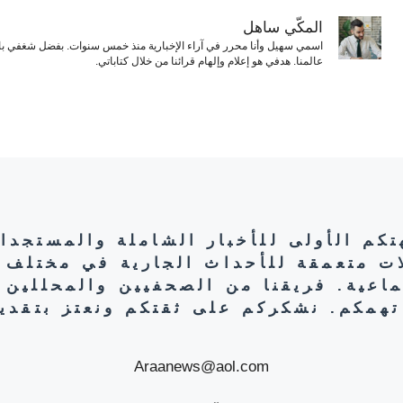
المكّي ساهل
اسمي سهيل وأنا محرر في آراء الإخبارية منذ خمس سنوات. بفضل شغفي بال
عالمنا. هدفي هو إعلام وإلهام قرائنا من خلال كتاباتي.
هتكم الأولى للأخبار الشاملة والمستجدا
ات متعمقة للأحداث الجارية في مختلف 
تماعية. فريقنا من الصحفيين والمحللين 
تهمكم. نشكركم على ثقتكم ونعتز بتقديم
Araanews@aol.com