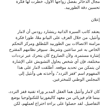
مجال الذخائر بفضل زواجها الأول، خطرت لها فكرة
تحسين دقة الطوربيد.
إعلان
يعتقد كاتب السيرة الذاتية ريتشارد رودس أن لامار
وأنثيل، من خلال العزف على البيانو معًا، طورا فكرة
مزامنة الاتصالات بين الطوربيد المُطلق ومركز التحكم
الخاص به عبر ساعتين وشريط. سيوفر نظامهم المقترح
إشارة مستمرة، ولأن الصاروخ كان يتحرك عبر ترددات
مختلفة، فإن أي شخص يحاول التشويش على الإشارة
لن يتمكن من تحديد موقعه. أطلقت لامار على هذا
المفهوم اسم “قفز التردد”، وأخذته هي وأنثيل إلى
المجلس الوطني للمخترعين.
كان لامار وأنثيل هما العقل المدبر وراء تقنية قفز التردد،
بينما قام فيزيائي من معهد كاليفورنيا للتكنولوجيا بوضع
التفاصيل. لقد حصلوا على براءة اختراع لعملهم، لكن