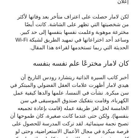
إعلان
لكن لامار حصلت على اعتراف متأخر بعد وفاتها لأكثر
من شخصيتها التي تظهر على الشاشة. كانت أيضًا
مخترعة موهوبة وعلمت نفسها بنفسها إلى حد كبير.
وساعد أحد اختراعاتها في تمهيد الطريق لشبكة Wi-Fi
الحديثة التي ربما تستخدمها لقراءة هذا المقال.
كان لامار مخترعًا علم نفسه بنفسه
أخبر كاتب السيرة الذاتية ريتشارد رودس التاريخ أن
هيدي لامار أظهرت علامات العقل الفضولي والمبتكر في
سن مبكرة. نشأت في النمسا، علمها والدها كيفية عمل
الكهرباء، وقامت بتفكيك صندوق الموسيقى في سن
الخامسة لحل لغز طريقة عمله (قامت بإعادة تجميعه
بنفسها). ولكن حتى عندما كانت صغيرة، كان طموحها أن
تصبح نجمة سينمائية. لقد تركت المدرسة للحصول على
فرصة مبكرة في مجال الأعمال الاستعراضية، وحتى لو