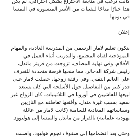
كانت ترغب في متابعة الاختراع بشكل احترافي، لم يكن
هذا خيارًا متاحًا للفتيات من الأسر الميسورة في النمسا
في يومها.
إعلان
يتكون تعليم لامار الرسمي من المدرسة العادية، والمهام
النموذجية لفتاة المجتمع، والتدريب أثناء العمل في
الأفلام. وفي نهاية المطاف، تزوجت من فريتز ماندل،
رئيس شركة الذخائر، مما منحها فرصة متجددة للتعرف
على العالم التقني. وفي رفقة زوجها، حصلت لامار على
قدر كبير من التفاصيل حول الأسلحة التي كان يستعد
لبيعها للفاشيين في أوروبا في الثلاثينيات. كان الزواج غير
سعيد بسبب غيرة مندل، وأقنعها تعاطفه مع النازيين
وسياساتهم المعادية للسامية (كانت لامار من عائلة
يهودية علمانية) بالفرار من ماندل والنمسا إلى هوليوود.
وحتى بعد انضمامها إلى صفوف نجوم هوليود، واصلت