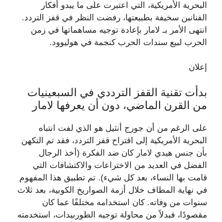
البحرية الأمريكية، التي اعتبرت على ما يبدو أفكار
الفنانين سخيفة بطبيعتها، رفضت النظر في قفز التردد.
انتهى الأمر بـ لامار بإعادة توجيه مساهماتها في زمن
الحرب لبيع سندات الحرب كنجمة في هوليوود.
إعلان
بدأت تقنية القفز الترددي في السبعينيات
من القرن الماضي، دون أن يعرفها لامار
على الرغم من أن جورج أنثيل هو الذي لفت انتباه
البحرية الأمريكية إلى اقتراح قفز التردد، فقد تم التكهن
بأن جنس هيدي لامار كان ضد الفكرة (أخذ الرجال
الفضل في العديد من الاختراعات والاكتشافات التي
قامت بها النساء، بعد كل شيء). تم تطبيق هذا المفهوم
في نهاية المطاف خلال أزمة الصواريخ الكوبية، بعد ثلاث
سنوات من وفاته. كان استخدامه مختلفًا عما كان
مقصودًا، فبدلاً من محاولة توجيه الطوربيدات، استخدمته