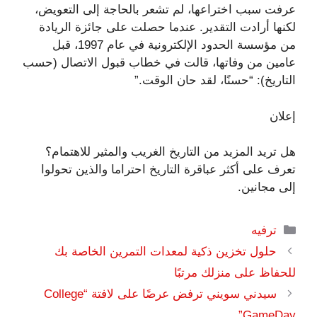
عرفت سبب اختراعها، لم تشعر بالحاجة إلى التعويض،
لكنها أرادت التقدير. عندما حصلت على جائزة الريادة
من مؤسسة الحدود الإلكترونية في عام 1997، قبل
عامين من وفاتها، قالت في خطاب قبول الاتصال (حسب
التاريخ): “حسنًا، لقد حان الوقت.”
إعلان
هل تريد المزيد من التاريخ الغريب والمثير للاهتمام؟
تعرف على أكثر عباقرة التاريخ احتراما والذين تحولوا
إلى مجانين.
التصنيفات
ترفيه
حلول تخزين ذكية لمعدات التمرين الخاصة بك
للحفاظ على منزلك مرتبًا
سيدني سويني ترفض عرضًا على لافتة “College
GameDay”.