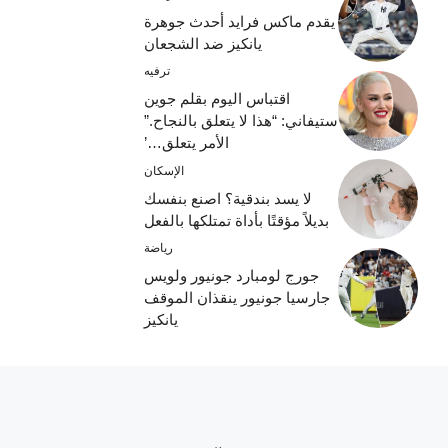
يقدم ماكس فرايد أحدث جوهرة
يانكيز ضد الشجعان
ترفيه
اقتباس اليوم بقلم جوين
ستيفاني: “هذا لا يتعلق بالنجاح.”
الأمر يتعلق…’
الإسكان
لا يسد بندقية؟ اصنع بنفسك
بديلاً مؤقتًا بأداة تمتلكها بالفعل
رياضة
جورج لومبارد جونيور ولويس
جارسيا جونيور ينقذان الموقف
يانكيز