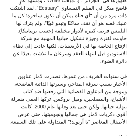
ظهورها في “الجزائر”، و”White Cargo”، ومشهد عارٍ
فاضح مبكر في الفيلم النمساوي “Ecstasy”. لقد اشتكت
ذات مرة من أن “أي فتاة يمكن أن تكون ساحرة؛ كل ما
عليك فعله هو أن تقف ساكنًا وتبدو غبيًا”، ولم يترك لها
التلبيس فرصة كبيرة لأدوار مختلفة (حسب بريتانيكا).
حاولت لفترة وجيزة تشكيل حياتها المهنية مع شركة
الإنتاج الخاصة بها في الأربعينيات، لكنها عادت إلى نظام
الاستوديو قبل انتهاء العقد وسرعان ما تلاشت بعيدًا عن
دائرة الضوء.
في سنوات الخريف من عمرها، تصدرت لامار عناوين
الأخبار بسبب سرقة المتاجر، وسيرتها الذاتية الفاضحة،
وموجة من الدعاوى القضائية التي رفعتها ضد كتاب
الأشباح، والمصلحين، وميل بروكس. تركها العمى منعزلة
بنهاية حياتها. ولكن حتى بعد وفاتها عام 2000، كانت
أقوى ذكريات لامار هي جمالها ونجوميتها. حتى عرض
الأطفال المعاصر “يا أرنولد!” المتداولة على تلك السمعة.