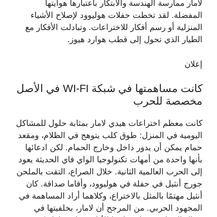
لامار ممارسة الهندسة والابتكار باعتبارها هوايتها
المفضلة. لقد تخطت حفلات هوليوود لإصلاح الأشياء
المنزلية أو رسم أفكار للاختراعات. وتبادلت الأفكار مع
الطيار الذي تحول إلى قطب هوارد هيوز.
إعلان
كانت مساهمتها في شبكة WI-FI في الأصل
مخصصة للحرب
كانت معظم اختراعات هيدي لامار بمثابة حلول للمشاكل
اليومية في المنزل: طوق كلب يتوهج في الظلام، ومقعد
حمام يمكن أن يدور داخل وخارج الحمام. لكن ادعائها
بأنها واحدة من أمهات تكنولوجيا الواي فاي الحديثة يعود
إلى الحرب العالمية الثانية. خلال الصراع، التقت بالملحن
جورج أنثيل في حفلة في هوليوود، وأقاما صداقة. كان
أنثيل مهتمًا بالمثل بالاختراع، وكلاهما أراد المساهمة في
المجهود الحربي. من المرجح أن لامار، بخلفيتها في