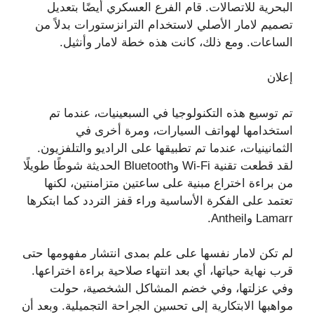
البحرية للاتصالات. قام الفرع العسكري أيضًا بتعديل
تصميم لامار الأصلي لاستخدام الترانزستورات بدلاً من
الساعات. ومع ذلك، كانت هذه خطة لامار وأنثيل.
إعلان
تم توسيع هذه التكنولوجيا في السبعينيات، عندما تم
استخدامها لهواتف السيارات، ومرة ​​أخرى في
الثمانينيات، عندما تم تطبيقها على الراديو والتلفزيون.
لقد قطعت تقنية Wi-Fi وBluetooth الحديثة شوطًا طويلًا
من براءة اختراع مبنية على ساعتين متزامنتين، لكنها
تعتمد على الفكرة الأساسية وراء قفز التردد كما ابتكرها
Lamarr وAntheil.
لم تكن لامار نفسها على علم بمدى انتشار مفهومها حتى
قرب نهاية حياتها، أي بعد انتهاء صلاحية براءة اختراعها.
وفي عزلتها، وفي خضم المشاكل الشخصية، حولت
مواهبها الابتكارية إلى تحسين الجراحة التجميلية. وبعد أن