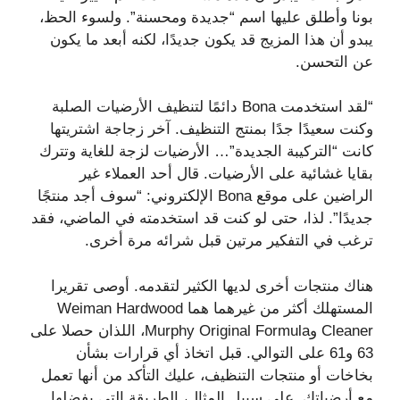
بونا وأطلق عليها اسم “جديدة ومحسنة”. ولسوء الحظ،
يبدو أن هذا المزيج قد يكون جديدًا، لكنه أبعد ما يكون
عن التحسن.
“لقد استخدمت Bona دائمًا لتنظيف الأرضيات الصلبة
وكنت سعيدًا جدًا بمنتج التنظيف. آخر زجاجة اشتريتها
كانت “التركيبة الجديدة”… الأرضيات لزجة للغاية وتترك
بقايا غشائية على الأرضيات. قال أحد العملاء غير
الراضين على موقع Bona الإلكتروني: “سوف أجد منتجًا
جديدًا”. لذا، حتى لو كنت قد استخدمته في الماضي، فقد
ترغب في التفكير مرتين قبل شرائه مرة أخرى.
هناك منتجات أخرى لديها الكثير لتقدمه. أوصى تقريرا
المستهلك أكثر من غيرهما هما Weiman Hardwood
Cleaner وMurphy Original Formula، اللذان حصلا على
63 و61 على التوالي. قبل اتخاذ أي قرارات بشأن
بخاخات أو منتجات التنظيف، عليك التأكد من أنها تعمل
مع أرضياتك. على سبيل المثال، الطريقة التي يفضلها