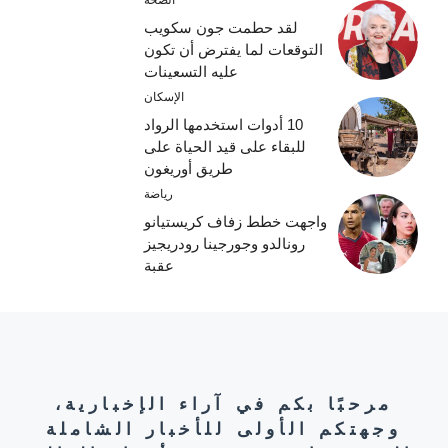
الصحة
لقد حطمت جون سكويب
التوقعات لما يفترض أن تكون
عليه التسعينات
الإسكان
10 أدوات استخدمها الرواد
للبقاء على قيد الحياة على
طريق أوريغون
رياضة
واجهت خطط زفاف كريستيانو
رونالدو وجورجينا رودريجيز
عقبة
مرحبًا بكم في آراء الإخبارية،
وجهتكم الأولى للأخبار الشاملة