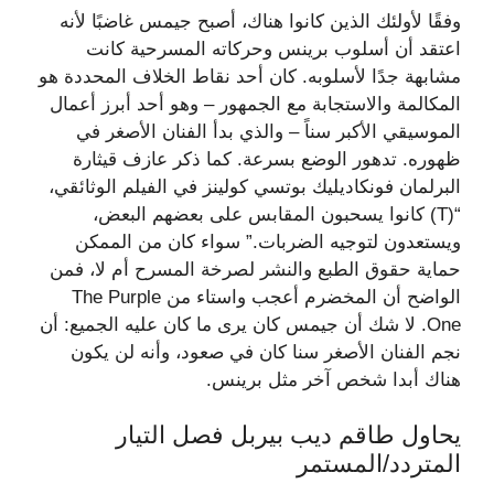
وفقًا لأولئك الذين كانوا هناك، أصبح جيمس غاضبًا لأنه
اعتقد أن أسلوب برينس وحركاته المسرحية كانت
مشابهة جدًا لأسلوبه. كان أحد نقاط الخلاف المحددة هو
المكالمة والاستجابة مع الجمهور – وهو أحد أبرز أعمال
الموسيقي الأكبر سناً – والذي بدأ الفنان الأصغر في
ظهوره. تدهور الوضع بسرعة. كما ذكر عازف قيثارة
البرلمان فونكاديليك بوتسي كولينز في الفيلم الوثائقي،
“(T) كانوا يسحبون المقابس على بعضهم البعض،
ويستعدون لتوجيه الضربات.” سواء كان من الممكن
حماية حقوق الطبع والنشر لصرخة المسرح أم لا، فمن
الواضح أن المخضرم أعجب واستاء من The Purple
One. لا شك أن جيمس كان يرى ما كان عليه الجميع: أن
نجم الفنان الأصغر سنا كان في صعود، وأنه لن يكون
هناك أبدا شخص آخر مثل برينس.
يحاول طاقم ديب بيربل فصل التيار
المتردد/المستمر