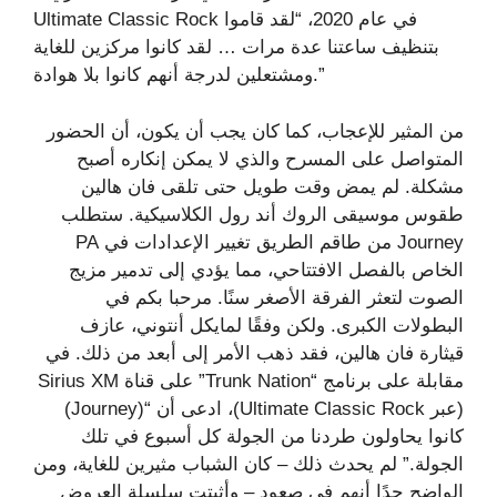
Ultimate Classic Rock في عام 2020، “لقد قاموا
بتنظيف ساعتنا عدة مرات … لقد كانوا مركزين للغاية
ومشتعلين لدرجة أنهم كانوا بلا هوادة.”
من المثير للإعجاب، كما كان يجب أن يكون، أن الحضور
المتواصل على المسرح والذي لا يمكن إنكاره أصبح
مشكلة. لم يمض وقت طويل حتى تلقى فان هالين
طقوس موسيقى الروك أند رول الكلاسيكية. ستطلب
Journey من طاقم الطريق تغيير الإعدادات في PA
الخاص بالفصل الافتتاحي، مما يؤدي إلى تدمير مزيج
الصوت لتعثر الفرقة الأصغر سنًا. مرحبا بكم في
البطولات الكبرى. ولكن وفقًا لمايكل أنتوني، عازف
قيثارة فان هالين، فقد ذهب الأمر إلى أبعد من ذلك. في
مقابلة على برنامج “Trunk Nation” على قناة Sirius XM
(عبر Ultimate Classic Rock)، ادعى أن “(Journey)
كانوا يحاولون طردنا من الجولة كل أسبوع في تلك
الجولة.” لم يحدث ذلك – كان الشباب مثيرين للغاية، ومن
الواضح جدًا أنهم في صعود – وأثبتت سلسلة العروض