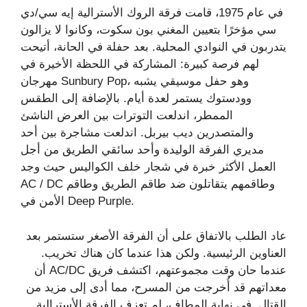
في عام 1975، قامت فرقة الروك الأسترالية إيه سي/دي
سي مؤخرًا بتعيين المغني بون سكوت، وكانوا لا يزالون
يتدربون في النوادي المحلية. بعد حفلة في الحانة، أتيحت
لهم فرصة كبيرة: المشاركة في اللحظة الأخيرة في
مهرجان Sunbury Pop، وهو حفل موسيقي يشبه
وودستوك يستمر لعدة أيام. بالإضافة إلى الطقس
الممطر، اندلعت التوترات بين العرض الناشئ
والمتصدرين ديب بيربل. اندلعت مشاجرة بين أحد
مديري الفرقة الوليدة وأحد سائقي الطريق من أجل
العمل الأكثر خبرة في شجار خلف الكواليس حيث وجد
AC / DC وطاقمهم يتقاتلون ضد طاقم الطريق وطاقم
الأمن في Deep Purple.
عاد الطلب بالاتفاق على أن الفرقة الأصغر ستستمر بعد
العناوين الرئيسية. ولكن هذا عندما كان هناك تخريب.
عندما حان وقت مجموعتهم، اكتشف فريق AC/DC أن
معداتهم قد أُخرجت من المسرح، مما أدى إلى مزيد من
القتال. في نهاية المطاف، لم تعزف الفرقة الأسترالية