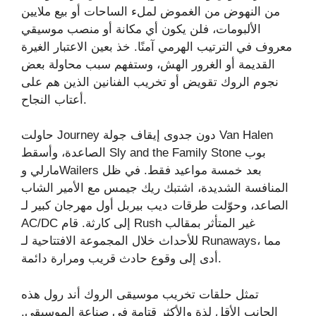
من النهوض من الغموض لملء الساحات أو بيع ملايين
الألبومات، فلن يكون أي مكانة أو منصب موسيقي
معروف في الترتيب الهرمي آمنًا. خذ بعين الاعتبار الغيرة
القديمة أو الغرور الهش، وستفهم سبب محاولة بعض
نجوم الروك تقويض أو تخريب الفنانين الذين هم على
أعتاب النجاح.
حاولت Journey دون جدوى إيقاف جولة Van Halen
الصاعدة، وأسقط Sly and the Family Stone بوب
مارلي وWailers بعد خمسة مواعيد فقط. في ظل
المنافسة الشديدة، اشتبك ريك جيمس مع الأمير الشاب
الصاعد، وحوّلت طرقات ديب بيربل أول مهرجان كبير لـ
AC/DC إلى كارثة. قام Rush غير المتأثر بمقالب
للأحداث خلال المجموعة الافتتاحية لـ Runaways، مما
أدى إلى وقوع حادث قريب ومرارة دائمة.
تمثل حلقات تخريب موسيقى الروك أند رول هذه
الجانب الأقل لذة والأكثر قتامة في صناعة الموسيقى.