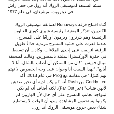
سيئة السمعة لموسيقى الروك أند رول في حفل راش
في ديترويت، ميشيغان، في عام 1977.
أثناء افتتاح فرقة Runaways لعمالقة موسيقى الروك
الكنديين، تتذكر المغنية الرئيسية شيري كوري العناوين
الرئيسية وهم يثرثرون ويرمون أوراقًا على المسرح.
عندما قفزت على خشبة المسرح مرتدية حذاءً طويل
الرقبة، انزلقت على إحدى الملاءات، وكادت أن تسقط
في حفرة الأوركسترا المليئة بالمصورين. وقالت لصحيفة
ميتال فويس: “كان من الممكن أن أصاب بالشلل. أنا لا
أبالغ”. “لهذا السبب أنا وجوان على وجه الخصوص لا نهتم
بهم كثيرًا.” في مقابلة مع Prog في عام 2013، أكد
Geddy Lee من Rush أنه “لم يكن لديه أي تحيز ضدهن
لأنهن فتيات” (عبر Far Out). لكنه أضاف أنه لم يكن
ليتواجد بجانب المسرح على أي حال لأن الهاربين لم
يكونوا يستحقون المشاهدة. يبدو أن الوقت لا يستطيع
شفاء بعض جروح موسيقى الروك أند رول.