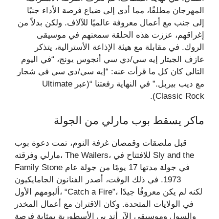
المهرجان مطلقًا، مما أدى إلى ضياع فرصة الأداء جنبًا
إلى جنب مع أعمال معروفة عالميًا للآلاف. ولكن بدلاً من
إغراقهم، عززت هذه الحلقة سمعتهم في موسيقى
الروك. في مقابلة مع هيئة الإذاعة الأسترالية، يتذكر
عازف الجيتار إيه سي/دي سي أنجوس يونج، “في اليوم
التالي كان كل ما قرأت عنه: “إيه سي/دي سي في شجار
مع ديب بيربل.” في النهاية رفعتنا “(عبر Ultimate
Classic Rock).
ماكر يسقط بوب مارلي من الجولة
قبل ملصقات وقمصان غرفة النوم، تمت دعوة بوب
مارلي وفرقته، The Wailers، للافتتاح في Sly and the
Family Stone في جولة مدتها 17 يومًا من جولة عام
1973. في ذلك الوقت، أصدر الفنانون الجامايكيون
ألبومهم الأول، “Catch a Fire”، لكنه لم يكن معروفًا جيدًا
في الولايات المتحدة. وكان الاقتران مع أعمال المخدر
والسول وموسيقى الآر أند بي الأسطورية بمثابة فرصة