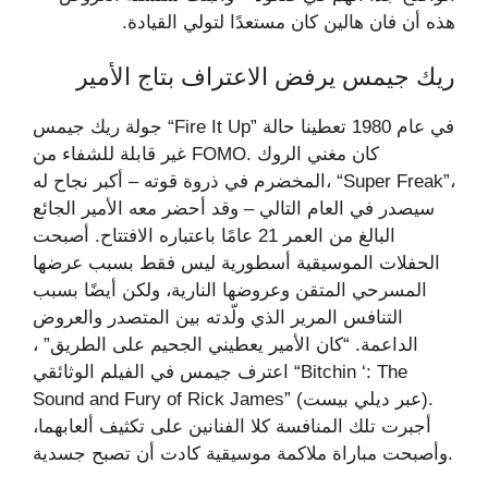
هذه أن فان هالين كان مستعدًا لتولي القيادة.
ريك جيمس يرفض الاعتراف بتاج الأمير
جولة ريك جيمس “Fire It Up” في عام 1980 تعطينا حالة
غير قابلة للشفاء من FOMO. كان مغني الروك
المخضرم في ذروة قوته – أكبر نجاح له، “Super Freak”،
سيصدر في العام التالي – وقد أحضر معه الأمير الجائع
البالغ من العمر 21 عامًا باعتباره الافتتاح. أصبحت
الحفلات الموسيقية أسطورية ليس فقط بسبب عرضها
المسرحي المتقن وعروضها النارية، ولكن أيضًا بسبب
التنافس المرير الذي ولّدته بين المتصدر والعروض
الداعمة. “كان الأمير يعطيني الجحيم على الطريق” ،
اعترف جيمس في الفيلم الوثائقي “Bitchin ‘: The
Sound and Fury of Rick James” (عبر ديلي بيست).
أجبرت تلك المنافسة كلا الفنانين على تكثيف ألعابهما،
وأصبحت مباراة ملاكمة موسيقية كادت أن تصبح جسدية.