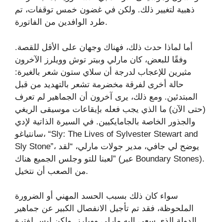
ذهبية لتغيير ذلك. ولكن في غضون خمس توقفات، تم
طرد الوافدين من الفاتورة.
أما لماذا حدث ذلك، فهناك وجهان على الأقل للقصة.
وفقًا للبعض، كان مارلي وبيتر توش وويلرز الآخرون
مثيرين للإعجاب لدرجة أن سلاي ستون شعر بالغيرة:
حالة أخرى لفرقة مخضرمة تشعر بالتهديد من قبل
المبتدئين. ومع ذلك، يرى آخرون أن الجماهير لم تعرف
(حتى الآن) ما الذي يجب فعله بإيقاعات موسيقى الريغي
والجذور الخاصة بالجامايكيين. في السيرة الذاتية لإدي
سانتياغو، “Sly: The Lives of Sylvester Stewart and
Sly Stone”، يوضح لي جافي، مدير جولات مارلي، “لقد
لعبنا للتو وجلس الجميع هناك” (عبر Boundary Stones).
من الصعب أن نتخيل.
سواء كان ذلك بسبب الحسد المهني أو الضرورة
الملحوظة، فقد تم تأجيل الانفصال الكبير عن جماهير
الدولة الذي سعى إليه مارلي وويلرز. ولكن ليس لفترة