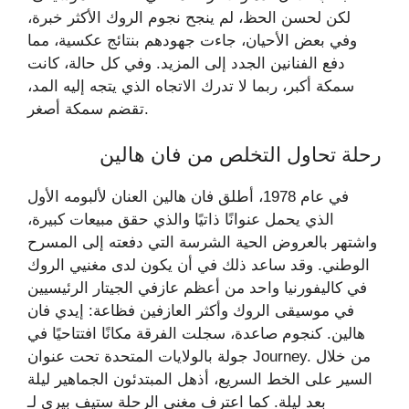
لكن لحسن الحظ، لم ينجح نجوم الروك الأكثر خبرة،
وفي بعض الأحيان، جاءت جهودهم بنتائج عكسية، مما
دفع الفنانين الجدد إلى المزيد. وفي كل حالة، كانت
سمكة أكبر، ربما لا تدرك الاتجاه الذي يتجه إليه المد،
تقضم سمكة أصغر.
رحلة تحاول التخلص من فان هالين
في عام 1978، أطلق فان هالين العنان لألبومه الأول
الذي يحمل عنوانًا ذاتيًا والذي حقق مبيعات كبيرة،
واشتهر بالعروض الحية الشرسة التي دفعته إلى المسرح
الوطني. وقد ساعد ذلك في أن يكون لدى مغنيي الروك
في كاليفورنيا واحد من أعظم عازفي الجيتار الرئيسيين
في موسيقى الروك وأكثر العازفين فظاعة: إيدي فان
هالين. كنجوم صاعدة، سجلت الفرقة مكانًا افتتاحيًا في
جولة بالولايات المتحدة تحت عنوان Journey. من خلال
السير على الخط السريع، أذهل المبتدئون الجماهير ليلة
بعد ليلة. كما اعترف مغني الرحلة ستيف بيري لـ