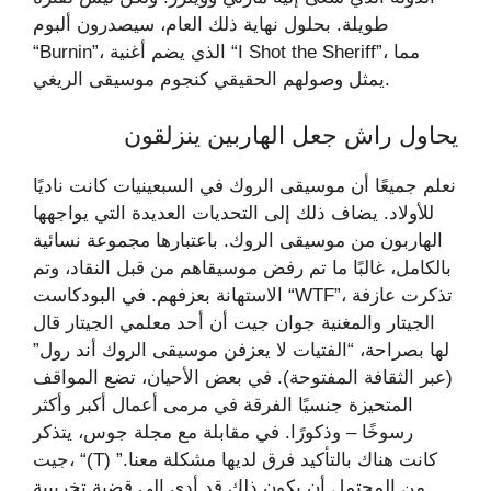
طويلة. بحلول نهاية ذلك العام، سيصدرون ألبوم
“Burnin”، الذي يضم أغنية “I Shot the Sheriff”، مما
يمثل وصولهم الحقيقي كنجوم موسيقى الريغي.
يحاول راش جعل الهاربين ينزلقون
نعلم جميعًا أن موسيقى الروك في السبعينيات كانت ناديًا
للأولاد. يضاف ذلك إلى التحديات العديدة التي يواجهها
الهاربون من موسيقى الروك. باعتبارها مجموعة نسائية
بالكامل، غالبًا ما تم رفض موسيقاهم من قبل النقاد، وتم
الاستهانة بعزفهم. في البودكاست “WTF”، تذكرت عازفة
الجيتار والمغنية جوان جيت أن أحد معلمي الجيتار قال
لها بصراحة، “الفتيات لا يعزفن موسيقى الروك أند رول”
(عبر الثقافة المفتوحة). في بعض الأحيان، تضع المواقف
المتحيزة جنسيًا الفرقة في مرمى أعمال أكبر وأكثر
رسوخًا – وذكورًا. في مقابلة مع مجلة جوس، يتذكر
جيت، “(T) كانت هناك بالتأكيد فرق لديها مشكلة معنا.”
من المحتمل أن يكون ذلك قد أدى إلى قضية تخريبية