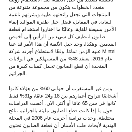
متعدد الخطوات يتكون من مجموعة متنوعة من
المنتجات التي تجعل رائحتهم طيبة وبشرتهم ناعمة
للغاية. في المقابل، فضل جيل طفرة المواليد إبقاء
الأمور بسيطة للغاية، وغالبًا ما اختاروا استخدام قطعة
صابون لتنظيف كل شيء من الرأس إلى أخمص
القدمين. وهكذا، وجد جيل الألفية أن هذا الأمر قد عفا
عليه الزمن تمامًا. وفقًا لاستطلاع أجرته شركة Mintel
عام 2016، يعتقد 48% من المستهلكين في الولايات
المتحدة أن قطع الصابون تحمل كميات كبيرة من
الجراثيم.
ومن غير المستغرب أن حوالي 60% من هؤلاء كانوا
أشخاصًا تتراوح أعمارهم بين 18 و24 عامًا، و31% فقط
كانوا في سن 65 عامًا أو أكثر. الآن، أعطت الدراسات
حول ما إذا كانت قطع الصابون مليئة بالجراثيم نتائج
مختلطة. وجدت دراسة أجريت عام 2006 في المجلة
الهندية لأبحاث طب الأسنان أن قطعة الصابون تحتوي