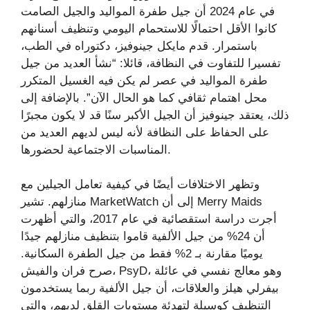
في عام 2024 أن جيل طفرة المواليد والجيل الصامت
كانوا الأقل احتمالًا للاستحمام اليومي وتنظيف أسنانهم
باستمرار. قدم مايكل جينوفيز، دكتوراه في الطب،
تفسيرا للتفاوت في النظافة، قائلا: “نشأ العديد من جيل
طفرة المواليد في عصر لم يكن فيه الغسيل المتكرر
محل اهتمام ثقافي كما هو الحال الآن”. بالإضافة إلى
ذلك، يعتقد جينوفيز أن الجيل الأكبر سنًا قد لا يكون مجبرًا
على الحفاظ على النظافة لأنه ليس لديهم العديد من
المناسبات الاجتماعية لحضورها.
وتظهر الاختلافات أيضًا في كيفية تعامل الجيلين مع
منازلهم. تشير MarketWatch إلى أن Merry Maids
أجرت دراسة استقصائية في عام 2017، والتي أظهرت
أن 24% من جيل الألفية قاموا بتنظيف منازلهم جيدًا
يوميًا مقارنة بـ 2% فقط من جيل الطفرة السكانية.
صرح فران والفيش، PsyD، وهو معالج نفسي في عائلة
بيفرلي هيلز والعلاقات، أن جيل الألفية ربما يستخدمون
التنظيف كوسيلة لتهدئة مستويات القلق لديهم، والتي