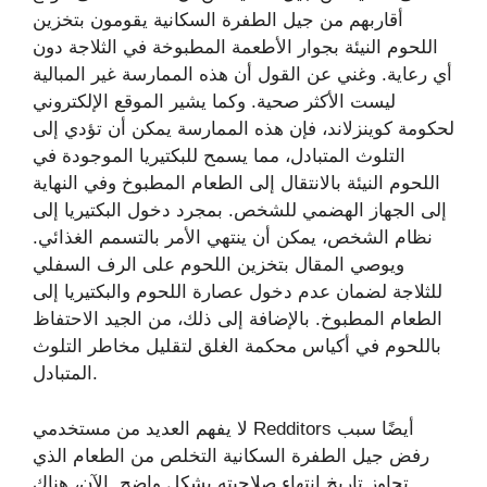
أقاربهم من جيل الطفرة السكانية يقومون بتخزين
اللحوم النيئة بجوار الأطعمة المطبوخة في الثلاجة دون
أي رعاية. وغني عن القول أن هذه الممارسة غير المبالية
ليست الأكثر صحية. وكما يشير الموقع الإلكتروني
لحكومة كوينزلاند، فإن هذه الممارسة يمكن أن تؤدي إلى
التلوث المتبادل، مما يسمح للبكتيريا الموجودة في
اللحوم النيئة بالانتقال إلى الطعام المطبوخ وفي النهاية
إلى الجهاز الهضمي للشخص. بمجرد دخول البكتيريا إلى
نظام الشخص، يمكن أن ينتهي الأمر بالتسمم الغذائي.
ويوصي المقال بتخزين اللحوم على الرف السفلي
للثلاجة لضمان عدم دخول عصارة اللحوم والبكتيريا إلى
الطعام المطبوخ. بالإضافة إلى ذلك، من الجيد الاحتفاظ
باللحوم في أكياس محكمة الغلق لتقليل مخاطر التلوث
المتبادل.
لا يفهم العديد من مستخدمي Redditors أيضًا سبب
رفض جيل الطفرة السكانية التخلص من الطعام الذي
تجاوز تاريخ انتهاء صلاحيته بشكل واضح. الآن، هناك