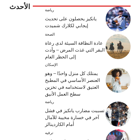
الأحدث
رياضة
يانكيز يحصلون على تحديث
إيجابي لكلارك شميدت
الصحة
عادة النظافة السيئة لدى رعاة
البقر التي غذت المرض – وأدت
إلى الحظر العام
الإسكان
يمتلك كل منزل واحدًا – وهو
العنصر الأساسي في المطبخ
العتيق لاستخدامه في تخزين
سطح العمل الأنيق
رياضة
تسببت مضارب يانكيز في فشل
آخر في خسارة مخيبة للآمال
أمام الكاردينالز
ترفيه