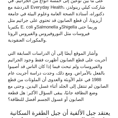
على ما بين نوعين إلى خمسة أنواع من الجراثيم. في
الدردشة مع Everyday Health، شاركت كيلي رينولدز،
دكتوراه، أستاذة الصحة العامة وعلوم البيئة في جامعة
أريزونا، أن قطع الصابون قد تحتوي على جراثيم مثل
بكتيريا E. coli وSalmonella وShigella وربما حتى
فيروسات مثل النوروفيروس والفيروس الروتا
والمكورات العنقودية.
وأشار الموقع أيضًا إلى أن الدراسات السابقة التي
أجريت على قطع الصابون أظهرت فقط وجود الجراثيم
والفيروسات ولم تبحث فيما إذا كان الناس قد أصيبوا
بالفعل بالأمراض. ومع ذلك، وجدت دراسة أجريت عام
1988 في علم الأوبئة والعدوى أن الملوثات من قطع
الصابون لم تنتقل إلى الجلد أثناء غسل اليدين. وحتى مع
وضع النظافة جانبًا، يبقى السؤال الأكبر: هل قطعة
الصابون أو غسول الجسم أفضل للنظافة؟
يعتقد جيل الألفية أن جيل الطفرة السكانية