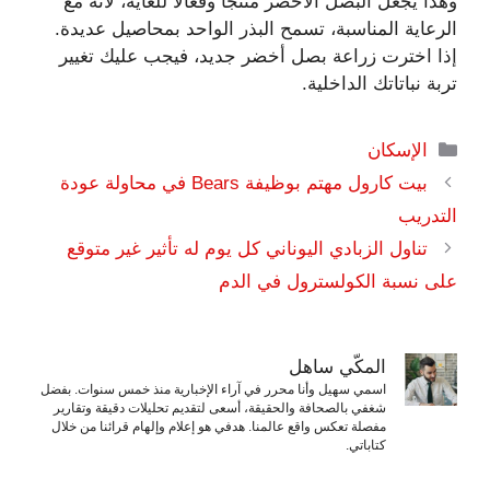
وهذا يجعل البصل الأخضر منتجًا وفعالًا للغاية، لأنه مع
الرعاية المناسبة، تسمح البذر الواحد بمحاصيل عديدة.
إذا اخترت زراعة بصل أخضر جديد، فيجب عليك تغيير
تربة نباتاتك الداخلية.
التصنيفات
الإسكان
بيت كارول مهتم بوظيفة Bears في محاولة عودة
التدريب
تناول الزبادي اليوناني كل يوم له تأثير غير متوقع
على نسبة الكولسترول في الدم
المكّي ساهل
اسمي سهيل وأنا محرر في آراء الإخبارية منذ خمس سنوات. بفضل
شغفي بالصحافة والحقيقة، أسعى لتقديم تحليلات دقيقة وتقارير
مفصلة تعكس واقع عالمنا. هدفي هو إعلام وإلهام قرائنا من خلال
كتاباتي.