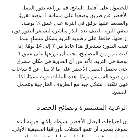
للحصول على أفضل النتائج، قم بزراعة بذور البصل
الأخضر عن طريق وضعها على مسافة 1 بوصة تقريبًا
والضغط عليها برفق في التربة على عمق ¼ بوصة.
سقي التربة بلطف بعد البذر مباشرة لتستقر البذور دون
إزاحتها. حافظ على رطوبة التربة بشكل متساوٍ بينما
تنبت البذور؛ يستغرق هذا عادةً من 7 إلى 14 يومًا. إذا
كنت تنمو من المصابيح، يجب أن تزرعها على عمق 1
بوصة في التربة. تأكد من أن الحاوية في مكان مشرق
حتى يحصل البصل الأخضر على ما لا يقل عن 6 ساعات
من ضوء الشمس يوميًا. هذه النباتات قوية نسبيًا، لذا
فهي تتكيف بشكل جيد مع الظروف الخارجية وتتحمل
الصقيع.
الرعاية المستمرة ونصائح الحصاد
إن احتياجات البصل الأخضر بسيطة ولكنها حيوية أثناء
نموها. بمجرد أن تنمو الشتلات بأوراقها الحقيقية الأولى،
ضع طبقة رقيقة من النشارة حولها. يحتفظ المهاد