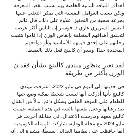
أهداف اللياقة البدنية الخاصة بهم بسبب نقص المعرفة
ولكن بسبب العوامل النفسية التي يمكن التغلب عليها
بجرعة صحية من التحفيز. علاوة على ذلك، قال عالم
النفس السريري غاري د. فوستر إن الناس أكثر عرضة
لتحقيق أهدافهم المتعلقة بإنقاص الوزن إذا قاموا بتثبيت
رحلتهم على إحدى قيمهم الأساسية و/أو دوافعهم
المحددة جيدًا. ويبدو أن كالينج فعل ذلك بالضبط.
لقد تغير منظور ميندي كالينج بشأن فقدان
الوزن بأكثر من طريقة
في حديثها إلى اليوم في مايو 2022، اعترفت ميندي
كالينج بأنها أدركت أنها ليست شخصًا يمكنه وضع حبها
للطعام على الموقد الخلفي بشكل دائم. بدلاً من القتال
ضد رغباتها وجعل نفسها بائسة في هذه العملية، عملت
كالينج معهم ومارست الاعتدال. في مقابلة أجريت في
مايو 2024 مع مجلة الوقاية، شاركت الممثلة الكوميدية
أنها حافظت على نظامها الغذائي بسيطًا، مشيرة إلى أنه