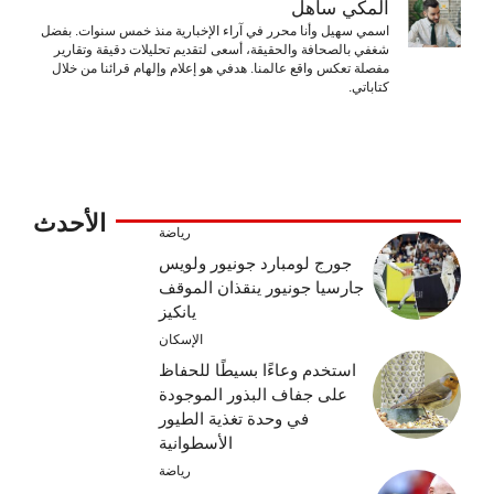
المكّي ساهل
اسمي سهيل وأنا محرر في آراء الإخبارية منذ خمس سنوات. بفضل
شغفي بالصحافة والحقيقة، أسعى لتقديم تحليلات دقيقة وتقارير
مفصلة تعكس واقع عالمنا. هدفي هو إعلام وإلهام قرائنا من خلال
كتاباتي.
الأحدث
رياضة
جورج لومبارد جونيور ولويس
جارسيا جونيور ينقذان الموقف
يانكيز
الإسكان
استخدم وعاءًا بسيطًا للحفاظ
على جفاف البذور الموجودة
في وحدة تغذية الطيور
الأسطوانية
رياضة