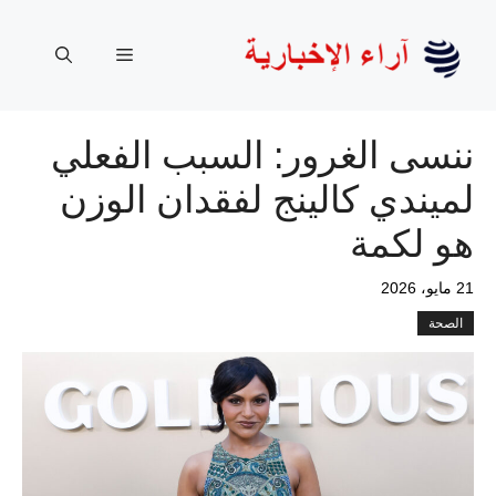
نتقل
لى
القائمة
لمحتوى
ننسى الغرور: السبب الفعلي
لميندي كالينج لفقدان الوزن
هو لكمة
21 مايو، 2026
الصحة