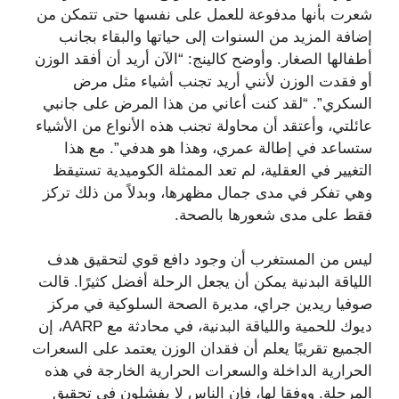
شعرت بأنها مدفوعة للعمل على نفسها حتى تتمكن من
إضافة المزيد من السنوات إلى حياتها والبقاء بجانب
أطفالها الصغار. وأوضح كالينج: “الآن أريد أن أفقد الوزن
أو فقدت الوزن لأنني أريد تجنب أشياء مثل مرض
السكري”. “لقد كنت أعاني من هذا المرض على جانبي
عائلتي، وأعتقد أن محاولة تجنب هذه الأنواع من الأشياء
ستساعد في إطالة عمري، وهذا هو هدفي”. مع هذا
التغيير في العقلية، لم تعد الممثلة الكوميدية تستيقظ
وهي تفكر في مدى جمال مظهرها، وبدلاً من ذلك تركز
فقط على مدى شعورها بالصحة.
ليس من المستغرب أن وجود دافع قوي لتحقيق هدف
اللياقة البدنية يمكن أن يجعل الرحلة أفضل كثيرًا. قالت
صوفيا ريدين جراي، مديرة الصحة السلوكية في مركز
ديوك للحمية واللياقة البدنية، في محادثة مع AARP، إن
الجميع تقريبًا يعلم أن فقدان الوزن يعتمد على السعرات
الحرارية الداخلة والسعرات الحرارية الخارجة في هذه
المرحلة. ووفقا لها، فإن الناس لا يفشلون في تحقيق