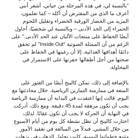
“بالنسبة لي، في هذه المرحلة من حياتي، أشعر أنني
أعرف ما الذي من المفترض أن آكله – كما تعلمون،
المزيد من الخضار الورقية الخضراء وتقليل اللحوم
الحمراء إلى الحد الأدنى – وبالنسبة لي شخصيًا، أحاول
أيضًا الحفاظ على منتجات الألبان عند الحد الأدنى.” على
الرغم من أن الممثلة الصوتية “Inside Out” لم تحقق
دائمًا أهدافها الغذائية، إلا أن رغبتها في الحفاظ على
صحتها من أجل أطفالها حفزتها على الاستمرار في
المحاولة.
بالإضافة إلى ذلك، تمكن كالينج أيضًا من العثور على
المتعة في ممارسة التمارين الرياضية. خلال محادثتها مع
اليوم، قالت إنها اعتقدت في البداية أن ممارسة الرياضة
يجب أن تكون مرهقة لمدة 45 دقيقة. ومع ذلك، أدركت
في النهاية أن الحركة لا يجب أن تكون عقابًا. لذلك،
اختارت كالينج أن تظل نشطة كل يوم من أيام الأسبوع
من خلال المشي. فبدلاً من المبالغة في تعقيد الأمور
وتتبع خطواتها اليومية، كانت تحاول الذهاب في نزهات