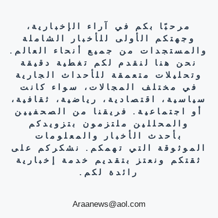
مرحبًا بكم في آراء الإخبارية،
وجهتكم الأولى للأخبار الشاملة
والمستجدات من جميع أنحاء العالم.
نحن هنا لنقدم لكم تغطية دقيقة
وتحليلات متعمقة للأحداث الجارية
في مختلف المجالات، سواء كانت
سياسية، اقتصادية، رياضية، ثقافية،
أو اجتماعية. فريقنا من الصحفيين
والمحللين ملتزمون بتزويدكم
بأحدث الأخبار والمعلومات
الموثوقة التي تهمكم. نشكركم على
ثقتكم ونعتز بتقديم خدمة إخبارية
رائدة لكم.
Araanews@aol.com