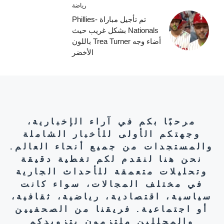
رياضة
تم تأجيل مباراة Phillies-
Nationals بشكل غريب حيث
أضاء وجه Trea Turner باللون
الأخضر
مرحبًا بكم في آراء الإخبارية،
وجهتكم الأولى للأخبار الشاملة
والمستجدات من جميع أنحاء العالم.
نحن هنا لنقدم لكم تغطية دقيقة
وتحليلات متعمقة للأحداث الجارية
في مختلف المجالات، سواء كانت
سياسية، اقتصادية، رياضية، ثقافية،
أو اجتماعية. فريقنا من الصحفيين
والمحللين ملتزمون بتزويدكم