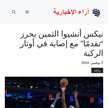
نتقل
لى
القائمة
لمحتوى
نيكس أتشيوا الثمين يحرز
“تقدمًا” مع إصابة في أوتار
الركبة
2 نوفمبر، 2024
رياضة