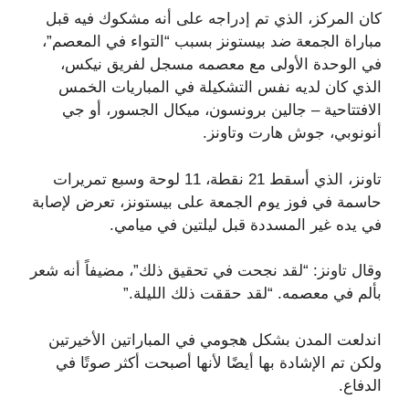
كان المركز، الذي تم إدراجه على أنه مشكوك فيه قبل
مباراة الجمعة ضد بيستونز بسبب “التواء في المعصم”،
في الوحدة الأولى مع معصمه مسجل لفريق نيكس،
الذي كان لديه نفس التشكيلة في المباريات الخمس
الافتتاحية – جالين برونسون، ميكال الجسور، أو جي
أنونوبي، جوش هارت وتاونز.
تاونز، الذي أسقط 21 نقطة، 11 لوحة وسبع تمريرات
حاسمة في فوز يوم الجمعة على بيستونز، تعرض لإصابة
في يده غير المسددة قبل ليلتين في ميامي.
وقال تاونز: “لقد نجحت في تحقيق ذلك”، مضيفاً أنه شعر
بألم في معصمه. “لقد حققت ذلك الليلة.”
اندلعت المدن بشكل هجومي في المباراتين الأخيرتين
ولكن تم الإشادة بها أيضًا لأنها أصبحت أكثر صوتًا في
الدفاع.