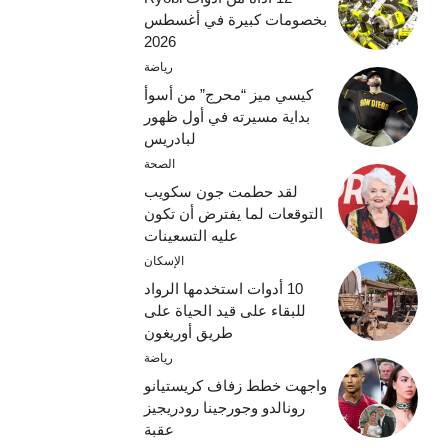
بخصومات كبيرة في أغسطس
2026
رياضة
كيسي ميز “محرج” من أسوأ
بداية مسيرته في أول ظهور
لبادريس
الصحة
لقد حطمت جون سكويب
التوقعات لما يفترض أن تكون
عليه التسعينات
الإسكان
10 أدوات استخدمها الرواد
للبقاء على قيد الحياة على
طريق أوريغون
رياضة
واجهت خطط زفاف كريستيانو
رونالدو وجورجينا رودريجيز
عقبة