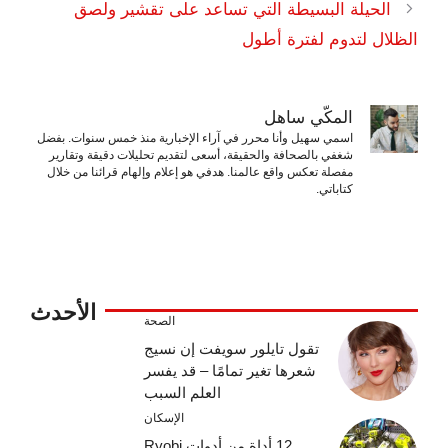
الحيلة البسيطة التي تساعد على تقشير ولصق
الظلال لتدوم لفترة أطول
المكّي ساهل
اسمي سهيل وأنا محرر في آراء الإخبارية منذ خمس سنوات. بفضل
شغفي بالصحافة والحقيقة، أسعى لتقديم تحليلات دقيقة وتقارير
مفصلة تعكس واقع عالمنا. هدفي هو إعلام وإلهام قرائنا من خلال
كتاباتي.
الأحدث
الصحة
تقول تايلور سويفت إن نسيج
شعرها تغير تمامًا – قد يفسر
العلم السبب
الإسكان
12 أداة من أدوات Ryobi