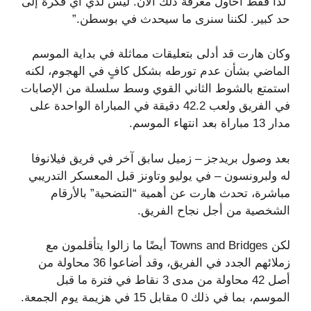
“لذا فقط أحاول معرفة ذلك الآن. ليس لدي أي فكرة إلى
حد كبير. لكننا سنرى ما سيحدث في بوسطن.”
وكان هارت قد أدلى بتعليقات مماثلة في بداية الموسم
الماضي بشأن عدم تورطه بشكل كافٍ في الهجوم، لكنه
استمتع بالشوط الثاني القوي وسط سلسلة من الإصابات
في الفريق ولعب 42.2 دقيقة في المباراة الواحدة على
مدار 13 مباراة بعد انتهاء الموسم.
بعد وصول بريدجز – زميل سابق آخر في فريق فيلانوفا
له ولبرونسون – في يوليو وتاونز قبل المعسكر التدريبي
مباشرة، تحدث هارت عن أهمية “التضحية” بالأرقام
الشخصية من أجل نجاح الفريق.
لكن Towns and Bridges أيضًا ما زالوا يتأقلمون مع
زملائهم الجدد في الفريق، وقد أضاعوا 36 محاولة من
أصل 42 محاولة من مدى 3 نقاط في فترة ما قبل
الموسم، بما في ذلك 0 مقابل 15 في هزيمة يوم الجمعة.