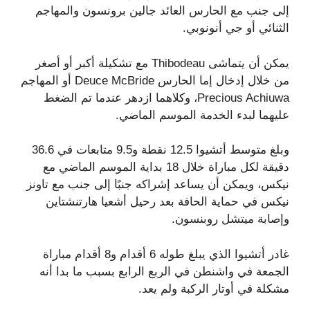
إلى جنب مع الحارس العائد جالين برونسون والمهاجم
الثنائي أو جي أنونوبي.
يمكن أن يتماشى Thibodeau مع تشكيلة أكبر أو أصغر
من خلال إدخال إما الحارس Deuce McBride أو المهاجم
Precious Achiuwa، وكلاهما ازدهر عندما تم الضغط
عليهما لبدء الخدمة الموسم الماضي.
وبلغ متوسط ​​أتشيوا 12.5 نقطة و9.5 متابعات في 36.6
دقيقة لكل مباراة خلال 18 بداية الموسم الماضي مع
نيكس، ويمكن أن يساعد إشراكه جنبًا إلى جنب مع تاونز
نيكس في حماية الحافة بعد رحيل أشعيا هارتنشتاين
وإصابة ميتشل روبنسون.
غادر أتشيوا الذي يبلغ طوله 6 أقدام و8 أقدام مباراة
الجمعة في واشنطن في الربع الرابع بسبب ما بدا أنه
مشكلة في أوتار الركبة ولم يعد.