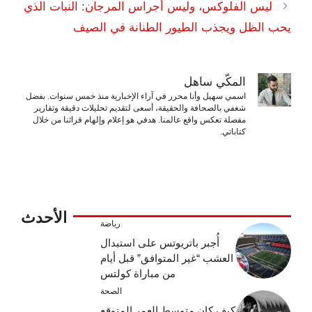
ليس الفلوكس، وليس أجراس المرجان: النبات الذي
يحب الظل ويجذب الطيور الطنانة في الصيف
المكّي ساهل
اسمي سهيل وأنا محرر في آراء الإخبارية منذ خمس سنوات. بفضل
شغفي بالصحافة والحقيقة، أسعى لتقديم تحليلات دقيقة وتقارير
مفصلة تعكس واقع عالمنا. هدفي هو إعلام وإلهام قرائنا من خلال
كتاباتي.
الأحدث
رياضة
أُجبر باتريوتس على استبدال
العشب “غير المتوافق” قبل أيام
من مباراة كولتس
الصحة
كيف كان متوسط ​​العمر المتوقع