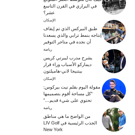
في البراري في القرن التاسع
عشر؟
الإسكان
طبق البيركس الذي تم إيقاف
إنتاجه بنمط ترابي والذي يسعدنا
أن نجده في متاجر التوفير
رياضة
يشرح مدرب ليبرتي كريس
ديماركو الأسباب وراء قرار
بيتنيجا لاني-هاميلتون
الإسكان
مقولة اليوم بقلم نيت بيركوس:
“كل مساحة أقوم بتصميمها
تحتوي على شيء قديم…”
رياضة
من الواضح ما هي مناطق
الجذب الرئيسية في LIV Golf
New York