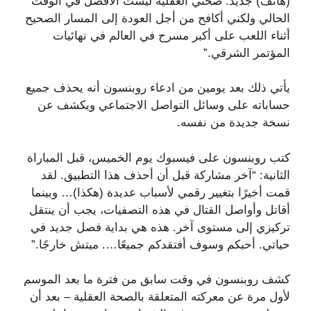
(هاتف) جديد. صحتي العقلية ليست الأفضل في الوقت
الحالي ولكني أكافح من أجل العودة إلى المسار الصحيح
أثناء اللعب على أكبر مسرح في العالم في نهائيات
المؤتمر الشرقي.”
يأتي ذلك بعد يومين من ادعاء روبنسون أنه يحذف جميع
حساباته على وسائل التواصل الاجتماعي ويكشف عن
نسخة جديدة من نفسه.
كتب روبنسون على فيسبوك يوم الخميس، قبل المباراة
الثانية: “آخر مشاركة قبل أن أحذف هذا التطبيق. لقد
قمت أخيرًا بتغيير رقمي لأسباب عديدة (هكذا)… وبينما
أقاتل وأواصل القتال في هذه التصفيات، يجب أن ينتقل
تركيزي إلى مستوى آخر. هذه هي بداية فصل جديد في
حياتي. أحبكم وسوف أفتقدكم جميعًا…. ميتش خارجًا.”
كشف روبنسون في وقت سابق من فترة ما بعد الموسم
لأول مرة عن معركته المتعلقة بالصحة العقلية – بعد أن