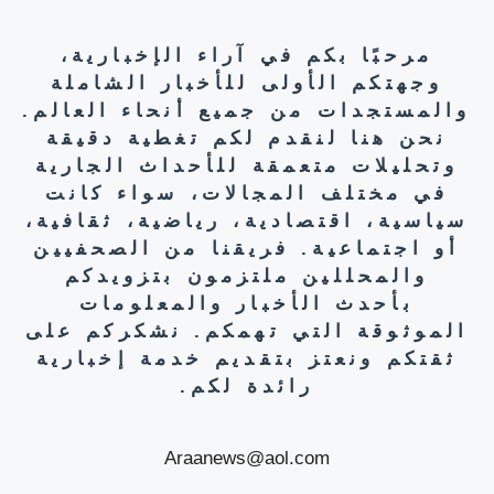
مرحبًا بكم في آراء الإخبارية،
وجهتكم الأولى للأخبار الشاملة
والمستجدات من جميع أنحاء العالم.
نحن هنا لنقدم لكم تغطية دقيقة
وتحليلات متعمقة للأحداث الجارية
في مختلف المجالات، سواء كانت
سياسية، اقتصادية، رياضية، ثقافية،
أو اجتماعية. فريقنا من الصحفيين
والمحللين ملتزمون بتزويدكم
بأحدث الأخبار والمعلومات
الموثوقة التي تهمكم. نشكركم على
ثقتكم ونعتز بتقديم خدمة إخبارية
رائدة لكم.
Araanews@aol.com