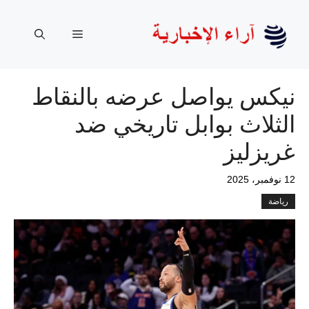
نتقل
لى
القائمة
لمحتوى
نيكس يواصل عرضه بالنقاط
الثلاث بوابل تاريخي ضد
غريزليز
12 نوفمبر، 2025
رياضة