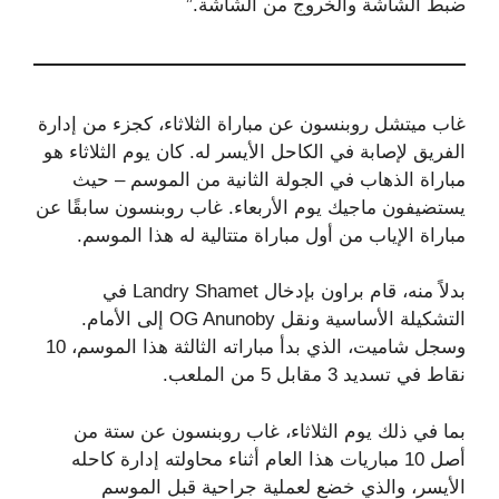
ضبط الشاشة والخروج من الشاشة.”
غاب ميتشل روبنسون عن مباراة الثلاثاء، كجزء من إدارة
الفريق لإصابة في الكاحل الأيسر له. كان يوم الثلاثاء هو
مباراة الذهاب في الجولة الثانية من الموسم – حيث
يستضيفون ماجيك يوم الأربعاء. غاب روبنسون سابقًا عن
مباراة الإياب من أول مباراة متتالية له هذا الموسم.
بدلاً منه، قام براون بإدخال Landry Shamet في
التشكيلة الأساسية ونقل OG Anunoby إلى الأمام.
وسجل شاميت، الذي بدأ مباراته الثالثة هذا الموسم، 10
نقاط في تسديد 3 مقابل 5 من الملعب.
بما في ذلك يوم الثلاثاء، غاب روبنسون عن ستة من
أصل 10 مباريات هذا العام أثناء محاولته إدارة كاحله
الأيسر، والذي خضع لعملية جراحية قبل الموسم