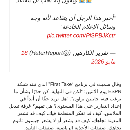
ويقول إنه يجب أن يتقاعد
“أخبر هذا الرجل أن يتقاعد لأنه وجه
وسائل الإعلام الخادعة”
pic.twitter.com/PlSPBJKctr
— تقرير الكارهين (@HaterReport)
18
مايو 2026
وقال سميث في برنامج “First Take” الذي تبثه شبكة
ESPN يوم الاثنين: “لكن في النهاية، كن حذرًا بشأن ما
ترغب فيه، جايلين براون”. “هل تريد حقًا أن أبدأ في
إعداد التقارير على هذا المستوى؟ هل تفهم؟ غرفة تبديل
الملابس، كيف قد تفكر المنظمة فيك، كيف قد تشعر
المدينة تجاهك، كيف قد يشعر أو لا يشعر جيسون تاتوم
تجاهك، صفقات الأحذية الرياضية، صفقات التأييد،