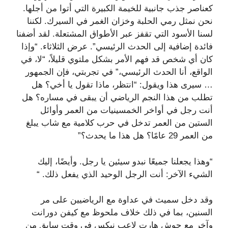
كعناصر جذب جانبية للخيمة الكبيرة التي أتوا من أجلها.
نحن نمثل رمي الحلبة وخزان الغمر في السيرك. لكننا
لسنا الأسود التي تقفز عبر الأطواق المشتعلة. لقد أضفنا
فائدة إضافية إلى الحدث الرئيسي”. عرض الثلاثاء. “وإذا
كان أي شخص قد فهم الأمر بشكل ملتوي قليلاً، “لا، في
الواقع، أنا الحدث الرئيسي،” في تجربتي، فإن الجمهور
… سيرى هذا ويقول: “انتظر، ماذا تقول يا أخي؟ هل
تطلب من هذا النجم الرياضي أن يبقى في مساره؟ هل
أنت رجل في أواخر الخمسينيات من العمر وأوائل
الستين من العمر تدخل في حرب كلامية مع شاب يبلغ
من العمر 29 عامًا؟ هل هذا ما يحدث؟”
“وهذا يجعلنا جميعًا نبدو سيئين يا رجل. وأيضًا، إليك
الشيء الآخر: أنت الرجل الوحيد الذي يفعل ذلك. “
وقد دخل سميث في عداوة مع الرياضيين على مر
السنين، بما في ذلك خلاف ملحوظ مع كيفن دورانت
وآخر مع جوش هارت لاعب نيكس في وقت سابق من