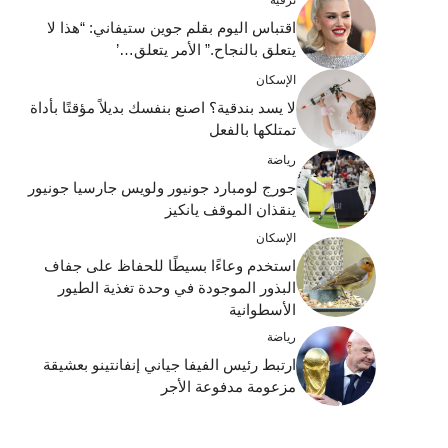
ترفيه
اقتباس اليوم بقلم جوين ستيفاني: “هذا لا
يتعلق بالنجاح.” الأمر يتعلق…’
الإسكان
لا يسد بندقية؟ اصنع بنفسك بديلاً مؤقتًا بأداة
تمتلكها بالفعل
رياضة
جورج لومبارد جونيور ولويس جارسيا جونيور
ينقذان الموقف يانكيز
الإسكان
استخدم وعاءًا بسيطًا للحفاظ على جفاف
البذور الموجودة في وحدة تغذية الطيور
الأسطوانية
رياضة
ارتبط رئيس الفيفا جياني إنفانتينو بعشيقة
مزعومة مدفوعة الأجر