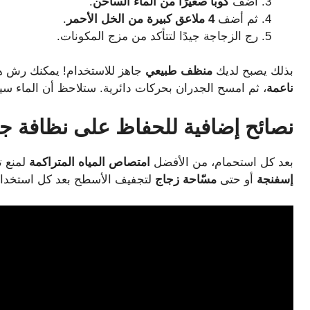
أضف
كوبًا صغيرًا من الماء الساخن
.
ثم أضف
4 ملاعق كبيرة من الخل الأحمر
.
رج الزجاجة جيدًا لتتأكد من مزج المكونات.
بذلك يصبح لديك
منظف طبيعي
جاهز للاستخدام! يمكنك رش ه
ناعمة
، ثم امسح الجدران بحركات دائرية. ستلاحظ أن الماء سي
نصائح
إضافية
للحفاظ
على
نظافة
جد
بعد كل استحمام، من الأفضل
امتصاص المياه المتراكمة
لمنع ت
إسفنجة
أو حتى
مسّاحة زجاج
لتجفيف الأسطح بعد كل استخدام