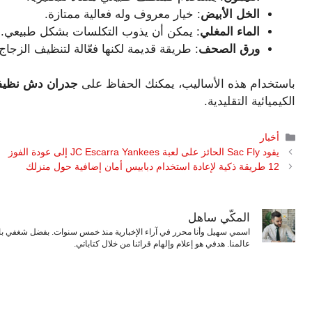
الخل الأبيض
: خيار معروف وله فعالية ممتازة.
الماء المغلي
: يمكن أن يذوب التكلسات بشكل طبيعي.
ورق الصحف
: طريقة قديمة لكنها فعّالة لتنظيف الزجاج
باستخدام هذه الأساليب، يمكنك الحفاظ على
جدران دش نظيف
الكيميائية التقليدية.
التصنيفات
أخبار
يقود Sac Fly الحائز على لعبة JC Escarra Yankees إلى عودة الفوز
12 طريقة ذكية لإعادة استخدام دبابيس أمان إضافية حول منزلك
المكّي ساهل
اسمي سهيل وأنا محرر في آراء الإخبارية منذ خمس سنوات. بفضل شغفي بال
عالمنا. هدفي هو إعلام وإلهام قرائنا من خلال كتاباتي.