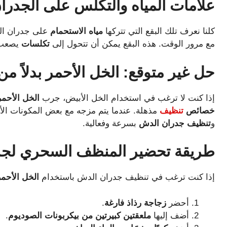
علامات
المياه
والتكلس
على
الجدرا
كلنا نعرف تلك البقع التي تتركها
مياه الاستحمام
على جدران الد
مع مرور الوقت. هذه البقع يمكن أن تتحول إلى
تكلسات
يصعب إ
حل
غير
متوقع
:
الخل
الأحمر
بدلاً
من
إذا كنت لا ترغب في استخدام الخل الأبيض، جرب
الخل الأحمر
خصائص
تنظيف
مذهلة. عندما يتم مزجه مع بعض المكونات ال
و
تنظيف جدران الدش
بسرعة وفعالية.
طريقة
تحضير
المنظف
السحري
لجد
إذا كنت ترغب في تنظيف جدران الدش باستخدام
الخل الأحمر
أحضر
زجاجة رذاذ فارغة
.
أضف إليها
ملعقتين كبيرتين من بيكربونات الصوديوم
.