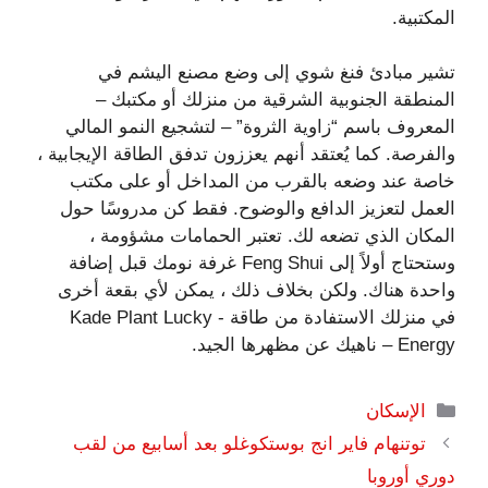
المكتبية.
تشير مبادئ فنغ شوي إلى وضع مصنع اليشم في
المنطقة الجنوبية الشرقية من منزلك أو مكتبك –
المعروف باسم “زاوية الثروة” – لتشجيع النمو المالي
والفرصة. كما يُعتقد أنهم يعززون تدفق الطاقة الإيجابية ،
خاصة عند وضعه بالقرب من المداخل أو على مكتب
العمل لتعزيز الدافع والوضوح. فقط كن مدروسًا حول
المكان الذي تضعه لك. تعتبر الحمامات مشؤومة ،
وستحتاج أولاً إلى Feng Shui غرفة نومك قبل إضافة
واحدة هناك. ولكن بخلاف ذلك ، يمكن لأي بقعة أخرى
في منزلك الاستفادة من طاقة Kade Plant Lucky -
Energy – ناهيك عن مظهرها الجيد.
التصنيفات
الإسكان
توتنهام فاير انج بوستكوغلو بعد أسابيع من لقب
دوري أوروبا