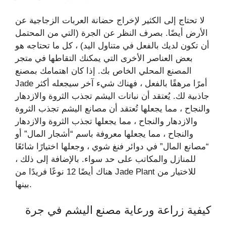
لا تحتاج إلى الكثير لإخراج حضانة العربات الزجاجية عن
الأرض أيضًا. بصرف النظر عن الجرة (التي من المحتمل
أن تكون لديك بالفعل في متناول اليد) ، كل ما تحتاجه هو
بعض العناصر الأخرى التي يمكنك التقاطها في متجر
المصنع المحلي الخاص بك. إذا كان اهتمامك بمصنع
Jade أمرًا مرهقًا بالفعل ، فهناك شيء آخر سيجعله أكثر
جاذبية لك. يُعتقد أن نباتات اليشم تجذب الثروة والازدهار
والنجاح ، مما يجعلها تُعتقد أن مصانع اليشم تجذب الثروة
والازدهار والنجاح ، مما يجعلها تجذب الثروة والازدهار
والنجاح ، مما يجعلها معروفة باسم “أشجار المال” أو
“مصانع المال” في دوائر فنغ شوي ، وجعلها اختيارًا شائعًا
للمنازل والمكاتب على حد سواء. بالإضافة إلى ذلك ،
هناك أيضًا 12 نوعًا فريدًا من Jade Plant للاختيار من
بينها.
كيفية زراعة ورعاية مصنع اليشم في جرة