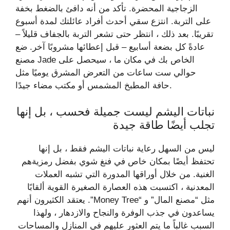
الزجاجية المحضرة. تأكد من أنه دافئ بالضغط بخفة
على التربة. انتزع سقي أحدث أفراد عائلتك لمدة أسبوع
تقريبًا. بعد ذلك ، انتظر حتى تشعر التربة بالجفاف قليلاً –
عادةً كل بضعة أسابيع – قبل إعطائها مشروبًا آخر. ضع
مصنع Jade الخاص بك في مكان ما ، سيحصل على
حوالي ست ساعات من التعرض المشرق يوميًا مثل
حافة المطبخ المشمس أو مكتب مضاء جيدًا.
نباتات اليشم ليست جميلة فحسب ، بل إنها
تجلب أيضًا طاقة جيدة
ليس من السهل رعاية نباتات اليشم فقط ، بل إنها
تحتفظ أيضًا بمكان خاص في فنغ شوي بفضل رمزيةهم
الغنية. من خلال أوراقها المدورة التي تشبه العملات
المعدنية ، اكتسبت هذه العصارة الصغيرة القوية ألقابًا
مثل “مصنع المال” و “Money Tree”. يعتقد الكثيرون أنهم
يساعدون في جذب الوفرة والنجاح والازدهار ، ولهذا
السبب غالباً ما يتم العثور عليهم في المنازل والمساحات