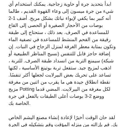
ابدأ بتحديد جرة أو حاوية زجاجية. يمكنك استخدام أي
شيء من جرة ميسون إلى وعاء القهوة القديم ، طالما
أنه كبير بما يكفي لإيواء نباتك بشكل مريح. أضف 1-2
بوصات من الأحجار الصغيرة أو الحصى إلى القاع
للمساعدة في الصرف. بعد ذلك ، ستحتاج إلى طبقة
رقيقة من الفحم المنشط للمساعدة في تصفية الماء
وتكون بمثابة معطر الغرفة لمنزل الزجاج في النبات. إن
إضافة حاجز قابل للتنفس (نسيج المناظر الطبيعية أو
شبكة) سيمنع التربة من انسداد طبقة الصرف. للتربة ،
اذهب لمزيج جيد. ستفعل تربة بوتينغ الأساسية ، لكنها
تساعد على تحريك بعض البيرلايت لجعلها أكثر تنفسًا.
نقطة انطلاق جيدة هي ما يقرب من اثنين من مغرفة
مزيج Potting لكل مغرفة من البيرلايت. المضي قدما
ووضع 2-3 بوصات أعلى الطبقات بالفعل في جرة
الخاصة بك.
لقد حان الوقت أخيرًا لإعادة إنشاء مصنع اليشم الخاص
بك. قم بإزالته من منزله المؤقت وقم بتشكيله في الجرة