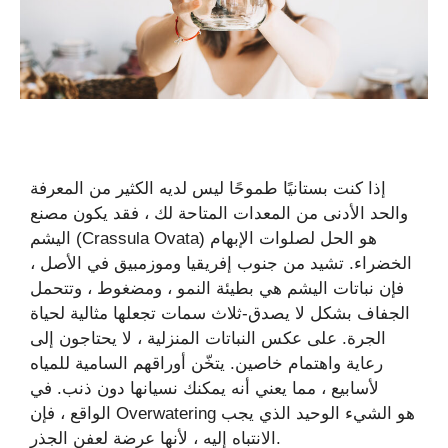
إذا كنت بستانيًا طموحًا ليس لديه الكثير من المعرفة
والحد الأدنى من المعدات المتاحة لك ، فقد يكون مصنع
اليشم (Crassula Ovata) هو الحل لصلوات الإبهام
الخضراء. تشيد من جنوب إفريقيا وموزمبيق في الأصل ،
فإن نباتات اليشم هي بطيئة النمو ، ومضغوط ، وتتحمل
الجفاف بشكل لا يصدق-ثلاث سمات تجعلها مثالية لحياة
الجرة. على عكس النباتات المنزلية ، لا يحتاجون إلى
رعاية واهتمام خاصين. يتخّن أوراقهم السامية للمياه
لأسابيع ، مما يعني أنه يمكنك نسيانها دون ذنب. في
الواقع ، فإن Overwatering هو الشيء الوحيد الذي يجب
الانتباه إليه ، لأنها عرضة لعفن الجذر.