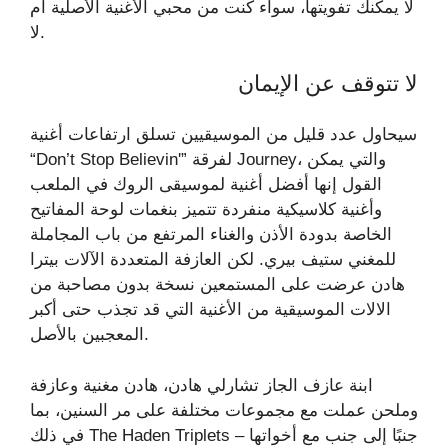
لا يمكنك تفويتها، سواء كنت من محبي الأغنية الأصلية أم
لا.
لا تتوقف عن الإيمان
سيحاول عدد قليل من الموسيقيين تسلق ارتفاعات أغنية
“Don’t Stop Believin'” لفرقة Journey، والتي يمكن
القول إنها أفضل أغنية لموسيقى الروك في الملعب
وأغنية كلاسيكية منفردة تتميز بنغمات لوحة المفاتيح
الخاصة بدودة الأذن والغناء المرتفع من باب المجاملة
للمغني ستيف بيري. لكن العازفة المتعددة الآلات بيترا
هادن عرضت على المستمعين نسخة بدون مصاحبة من
الالات الموسيقية من الأغنية التي قد تجذب حتى أكبر
المعجبين بالأصل.
ابنة عازف الجاز تشارلي هادن، هادن مغنية وعازفة
وملحن عملت مع مجموعات مختلفة على مر السنين، بما
في ذلك The Haden Triplets – جنبًا إلى جنب مع أخواتها