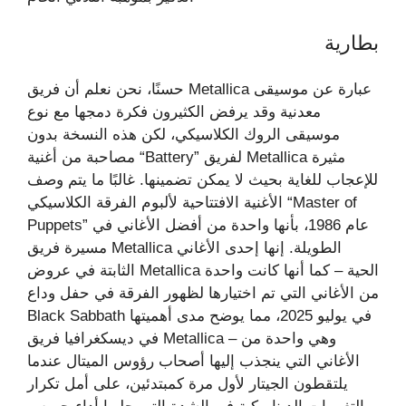
بطارية
حسنًا، نحن نعلم أن فريق Metallica عبارة عن موسيقى
معدنية وقد يرفض الكثيرون فكرة دمجها مع نوع
موسيقى الروك الكلاسيكي، لكن هذه النسخة بدون
مصاحبة من أغنية “Battery” لفريق Metallica مثيرة
للإعجاب للغاية بحيث لا يمكن تضمينها. غالبًا ما يتم وصف
الأغنية الافتتاحية لألبوم الفرقة الكلاسيكي “Master of
Puppets” عام 1986، بأنها واحدة من أفضل الأغاني في
مسيرة فريق Metallica الطويلة. إنها إحدى الأغاني
الثابتة في عروض Metallica الحية – كما أنها كانت واحدة
من الأغاني التي تم اختيارها لظهور الفرقة في حفل وداع
Black Sabbath في يوليو 2025، مما يوضح مدى أهميتها
في ديسكغرافيا فريق Metallica – وهي واحدة من
الأغاني التي ينجذب إليها أصحاب رؤوس الميتال عندما
يلتقطون الجيتار لأول مرة كمبتدئين، على أمل تكرار