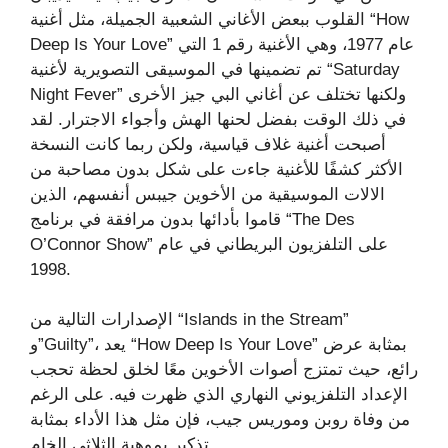
القلوب ببعض الأغاني الشعبية الجميلة، مثل أغنية “How
Deep Is Your Love” عام 1977، وهي الأغنية رقم 1 التي
تم تضمينها في الموسيقى التصويرية لأغنية “Saturday
Night Fever” ولكنها تختلف عن أغاني البي جيز الأخرى
في ذلك الوقت بفضل لحنها الهش وأجواء الاجترار. لقد
أصبحت أغنية غلاف قياسية، ولكن ربما كانت النسخة
الأكثر كشفًا للأغنية جاءت على شكل بدون مصاحبة من
الالات الموسيقية من الأخوين جيبس ​​أنفسهم، الذين
قاموا بأدائها بدون مرافقة في برنامج “The Des
O’Connor Show” على التلفزيون البريطاني في عام
1998.
الإصدارات التالية من “Islands in the Stream”
و”Guilty”، يعد “How Deep Is Your Love” بمثابة عرض
رائع، حيث تمتزج أصوات الأخوين معًا لخلق لحظة تحجب
الإعداد التلفزيوني النهاري الذي ظهرت فيه. على الرغم
من وفاة روبن وموريس جيب، فإن مثل هذا الأداء بمثابة
تذكير بموهبة الثلاثي الخام.