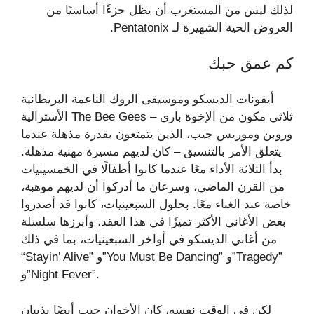
لذلك ليس من المستغرب أن يظل جزءًا أساسيًا من
العروض الحية الشهيرة لـ Pentatonix.
كم عمق حبك
أيقونات الديسكو وموسيقى الروك الناعمة البريطانية
الأسترالية The Bee Gees – ثلاثي مكون من الإخوة باري
وروبن وموريس جيب، الذين يتمتعون بقدرة مذهلة عندما
يتعلق الأمر بالتنسيق – كان لديهم مسيرة مهنية مذهلة.
بدأ الثلاثة الأداء معًا عندما كانوا أطفالًا في الخمسينيات
من القرن الماضي، وسرعان ما أدركوا أن لديهم موهبة،
خاصة عند الغناء معًا. بحلول السبعينيات، كانوا قد أصدروا
بعض الأغاني الأكثر تميزًا في هذا العقد، وأبرزها سلسلة
من أغاني الديسكو في أواخر السبعينيات، بما في ذلك
“Stayin’ Alive” و”You Must Be Dancing” و”Tragedy”
و”Night Fever”.
لكن في الوقت نفسه، كان الأخوان جيب أيضًا يذيبان