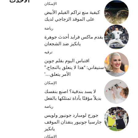
الأحدث
الإسكان
كيفية منع تراكم الفيلم الأبيض
على الموقد الزجاجي لديك
رياضة
يقدم ماكس فرايد أحدث جوهرة
يانكيز ضد الشجعان
ترفيه
اقتباس اليوم بقلم جوين
ستيفاني: “هذا لا يتعلق بالنجاح.”
الأمر يتعلق…’
الإسكان
لا يسد بندقية؟ اصنع بنفسك
بديلاً مؤقتًا بأداة تمتلكها بالفعل
رياضة
جورج لومبارد جونيور ولويس
جارسيا جونيور ينقذان الموقف
يانكيز
الإسكان