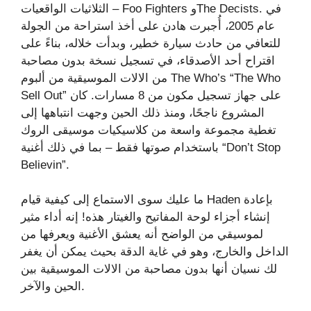
الثلاثيات الواقعيات – Foo Fighters وThe Decists. في
عام 2005، أُجبرت هادن على أخذ استراحة من الجولة
للتعافي من حادث سيارة خطير، وبدأت خلاله، بناءً على
اقتراح أحد الأصدقاء، في تسجيل نسخة بدون مصاحبة
من الالات الموسيقية من ألبوم The Who’s “The Who
Sell Out” على جهاز تسجيل مكون من 8 مسارات. كان
المشروع ناجحًا، ومنذ ذلك الحين وجهت انتباهها إلى
تغطية مجموعة واسعة من كلاسيكيات موسيقى الروك
باستخدام صوتها فقط – بما في ذلك أغنية “Don’t Stop
Believin”.
ما عليك سوى الاستماع إلى كيفية قيام Haden بإعادة
إنشاء أجزاء لوحة المفاتيح والغيتار هذه! إنه أداء مثير
لموسيقي من الواضح أنه يعشق الأغنية ويعرفها من
الداخل والخارج، وهو في غاية الدقة بحيث يمكن أن يغفر
لك نسيان أنها بدون مصاحبة من الالات الموسيقية بين
الحين والآخر.