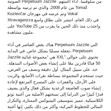
الصوتية Perpetuum Jazzile من سلوفينيا. أداء أغنيتهم ​​​​
من عام 2008، والذي تم ترتيبه بواسطة Tomaž
Kozlevčar وتم عرضه في مهرجان Vokal
Xtravaganzza في ذلك العام، انتشر على نطاق واسع
على YouTube واجتذب منذ ذلك الحين ما يقرب من 25
مليون مشاهدة.
هناك بعض العناصر في أداء Perpetuum Jazzile التي
تجعله مسليًا بشكل خاص. في البداية، Perpetuum
Jazzile هي “مجموعة غنائية XXL” تحتوي على حوالي
50 فنانًا قادرين معًا على إنشاء بعض الأصوات المذهلة.
خذ، على سبيل المثال، أول دقيقة ونصف من العرض،
حيث تستخدم المجموعة ببساطة نقرات الأصابع، والربت
على الأرجل، والقفزات على المسرح المرتفع لإعادة
إنشاء صوت العاصفة الرعدية بشكل فعال والذي يضيف
قدرًا كبيرًا من الدراما إلى نسختهم الأصلية من أغنية توتو
الكلاسيكية. تتميز بموسيقى البيتبوكس الممتازة، والتكرار
المثالي للخطوط المركبة، وأكثر من ذلك بكثير، إنها أغنية