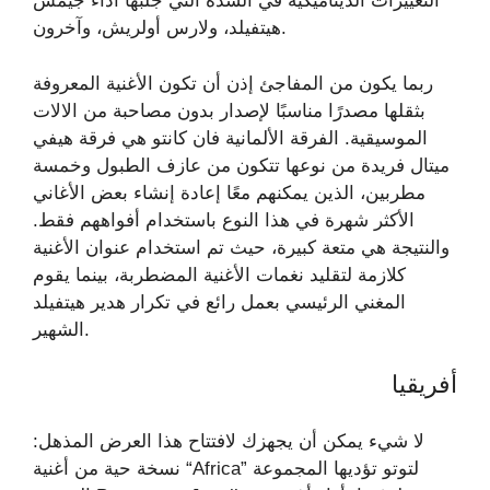
التغييرات الديناميكية في الشدة التي جلبها أداء جيمس
هيتفيلد، ولارس أولريش، وآخرون.
ربما يكون من المفاجئ إذن أن تكون الأغنية المعروفة
بثقلها مصدرًا مناسبًا لإصدار بدون مصاحبة من الالات
الموسيقية. الفرقة الألمانية فان كانتو هي فرقة هيفي
ميتال فريدة من نوعها تتكون من عازف الطبول وخمسة
مطربين، الذين يمكنهم معًا إعادة إنشاء بعض الأغاني
الأكثر شهرة في هذا النوع باستخدام أفواههم فقط.
والنتيجة هي متعة كبيرة، حيث تم استخدام عنوان الأغنية
كلازمة لتقليد نغمات الأغنية المضطربة، بينما يقوم
المغني الرئيسي بعمل رائع في تكرار هدير هيتفيلد
الشهير.
أفريقيا
لا شيء يمكن أن يجهزك لافتتاح هذا العرض المذهل:
نسخة حية من أغنية “Africa” ​​لتوتو تؤديها المجموعة