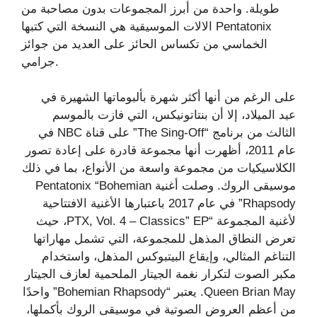
طويلة. واحدة من أبرز المجموعات بدون مصاحبة من
الالات الموسيقية هي النسخة التي كتبها Pentatonix
الخماسي من تكساس الحائز على العديد من جوائز
جرامي.
على الرغم من أنها أكثر شهرة بألبوماتها الشهيرة في
عيد الميلاد، إلا أن بنتاتونيكس، التي فازت بالموسم
الثالث من برنامج “The Sing-Off” على قناة NBC في
عام 2011، أظهرت أنها مجموعة قادرة على إعادة تصور
الكلاسيكيات من مجموعة واسعة من الأنواع، بما في ذلك
موسيقى الروك. وصلت أغنية Pentatonix “Bohemian
Rhapsody” في عام 2017 باعتبارها الأغنية الافتتاحية
لأغنية المجموعة “PTX, Vol. 4 – Classics” EP، حيث
تعرض النطاق المذهل للمجموعة، التي تشمل مهاراتها
التناغم المثالي، وإيقاع البيتبوكس المذهل، واستخدام
مكبر الصوت لتكرار نغمة الجيتار الملحمية لعازف الجيتار
Queen Brian May. يعتبر “Bohemian Rhapsody” واحدًا
من أعظم العروض الصوتية في موسيقى الروك بأكملها،