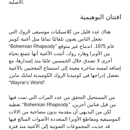
الأصلية.
افتتان البوهيمية
هناك عدد قليل من كلاسيكيات موسيقى الروك التي
تجعل الناس يغنون تلقائيًا تمامًا مثل أغنية كوينز
“Bohemian Rhapsody” عام 1975. اندماج غير متوقع
بين الأوبرا وهارد روك، أثبتت الأغنية أنها تتمتع بحياة
أخرى لا تصدق خلال الخمسين عامًا منذ إصدارها، مع
إضافة لمسة ساخرة معينة إلى استمتاع المعجبين بالأغنية
بفضل إدراجها في كوميديا ​​الروك الكوميدية لمايك مايرز
“Wayne’s World”.
من المستحيل التحقق من عدد المرات التي تمت فيها
تغطية “Bohemian Rhapsody” من قبل فنانين آخرين،
لكن من البديهي أن مقدمة بدون مصاحبة من الالات
الموسيقية ومقاطع الأوبرا المتعددة الأصوات المبالغ فيها
قد جذبت المجموعات الصوتية إلى الأغنية منذ فترة