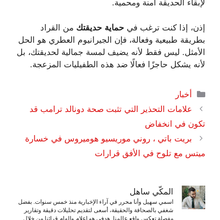
لإبقاء الحديقة آمنة ومحمية.
إذن، إذا كنت ترغب في
حماية حديقتك
من القراد
بطريقة طبيعية وفعالة، فإن الجيرانيوم العطري هو الحل
الأمثل. ليس فقط لأنه يضيف لمسة جمالية لحديقتك، بل
لأنه يشكل حاجزًا فعالًا ضد هذه الطفيليات المزعجة.
التصنيفات
أخبار
علامات التحذير التي تثبت صحة دونالد ترامب قد
تكون في انخفاض
بريت باتي ، روني موريسيو هوميروس في خسارة
ميتس مع تلوح في الأفق قرارات
المكّي ساهل
اسمي سهيل وأنا محرر في آراء الإخبارية منذ خمس سنوات. بفضل
شغفي بالصحافة والحقيقة، أسعى لتقديم تحليلات دقيقة وتقارير
مفصلة تعكس واقع عالمنا. هدفي هو إعلام وإلهام قرائنا من خلال