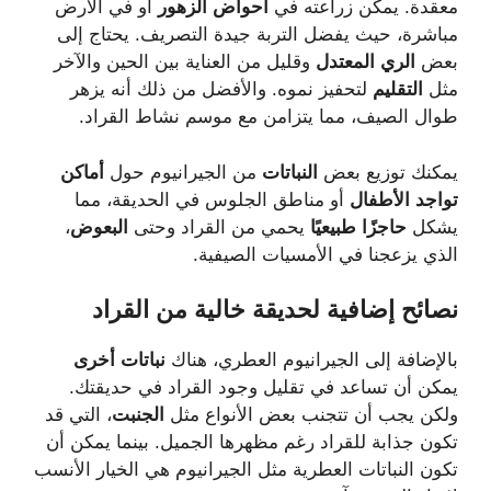
معقدة. يمكن زراعته في
أحواض الزهور
أو في الأرض
مباشرة، حيث يفضل التربة جيدة التصريف. يحتاج إلى
بعض
الري المعتدل
وقليل من العناية بين الحين والآخر
مثل
التقليم
لتحفيز نموه. والأفضل من ذلك أنه يزهر
طوال الصيف، مما يتزامن مع موسم نشاط القراد.
يمكنك توزيع بعض
النباتات
من الجيرانيوم حول
أماكن
تواجد الأطفال
أو مناطق الجلوس في الحديقة، مما
يشكل
حاجزًا طبيعيًا
يحمي من القراد وحتى
البعوض
،
الذي يزعجنا في الأمسيات الصيفية.
نصائح
إضافية
لحديقة
خالية
من
القراد
بالإضافة إلى الجيرانيوم العطري، هناك
نباتات أخرى
يمكن أن تساعد في تقليل وجود القراد في حديقتك.
ولكن يجب أن تتجنب بعض الأنواع مثل
الجنبت
، التي قد
تكون جذابة للقراد رغم مظهرها الجميل. بينما يمكن أن
تكون النباتات العطرية مثل الجيرانيوم هي الخيار الأنسب