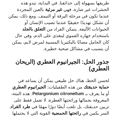
طريقها بسهولة إلى حدائقنا. في البداية، تبدو هذه
الحشرات غير ضارة، فهي
غير مرئية
بالعين المجردة
عندما تكون في مرحلة اليرقة أو النيمف. ومع ذلك، يمكن
أن تشكل تهديدًا حقيقيًا عندما تصيب الإنسان أو
الحيوانات الأليفة. يتمكن القراد من
التعلق بالجلد
باستخدام جهازه الفموي ليتغذى على الدم، وفي حال
كان الحامل مصابًا بالبكتيريا المسببة لمرض لايم، يمكن
أن يتسبب في مشاكل صحية خطيرة.
جذور
الحل
: الجيرانيوم
العطري
(الريحان
العطري
)
لحسن الحظ، هناك حل طبيعي يمكن أن يساعد في
حماية حديقتك
من هذه الطفيليات:
الجيرانيوم العطري
أو ما يعرف بـ
Pelargonium citronellum
. هذه النبتة،
المعروفة بجمالها ورائحتها العطرة، لا تعمل فقط على
تزيين حديقتك، بل تلعب أيضًا دورًا مهمًا في
طرد القراد
.
السر يكمن في
رائحتها الحمضية
القوية التي لا يحتملها