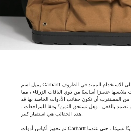
يميل اسم Carhartt إلى طرح صور لبنة العمل الشاقة التي يمكن أن تحافظ على الاستخدام الممتد في الظروف
ملابسها عنصرًا أساسيًا من ذوي الياقات الزرقاء ، مما
س من المستغرب أن تكون حقائب الأدوات الخاصة بها قد
ف تصمد بالفعل ، وهل تستحق الثمن؟ وفقا للمراجعات ،
هذه الحقائب هي استثمار كبير.
تم تجهيز أكياس أدوات Carhartt بمجموعة من الأجراس والصفارات التي تجعل الأدوات تخزينًا نسيمًا ، حتى عندما