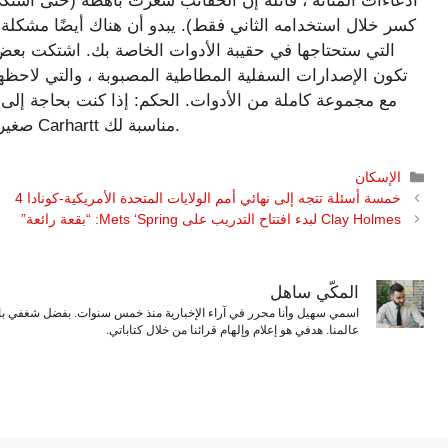
ادعاءات المتانة ، قائلة إن الحقائب شعرت باهظة (حتى اشت
كسر خلال استخدامه الثاني فقط). يبدو أن هناك أيضًا مشكلة 
التي ستحتاجها في حقيبة الأدوات الخاصة بك. اشتكت بعض
تكون الإصدارات السفلية المطاطية المصبوبة ، والتي لاحظها 
مع مجموعة كاملة من الأدوات. الحكم: إذا كنت بحاجة إلى 
صغير نسبيًا من المراجعات السلبية ، فقد تكون حقيبة أدوات Carhartt مناسبة لك.
التصنيفات
الإسكان
خمسة أسئلة تتجه إلى نهائي أمم الولايات المتحدة الأمريكية-كونادا 4
Clay Holmes لبدء افتتاح التدريب على Mets ‘Spring: “بقعة رائعة”
المكّي ساهل
اسمي سهيل وأنا محرر في آراء الإخبارية منذ خمس سنوات. بفضل شغفي بال
عالمنا. هدفي هو إعلام وإلهام قرائنا من خلال كتاباتي.