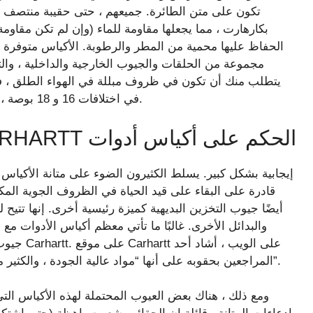
بكارهارت ، مما يجعلها مقاومة للماء (وإن لم تكن مقاوم
مجموعة من الحلقات والجيوب الخارجية والداخلية ، وال
يتطلب منك أن تكون في ظروف مبللة في الهواء الطلق ، فق
في اختلافات 16 و 18 بوصة ، كل منها يتميز بقاعدة قوية من المطاط المقاوم للتآكل.
الحكم على أكياس أدوات CARHARTT
قادرة على البقاء على قيد الحياة في الظروف الجوية الم
أيضًا جيوب التخزين البديهية كميزة رئيسية أخرى. إنها تتيح 
جيوب كبير
المراجعين بحقوبه على أنها “مواد عالية الجودة ، والكثير من المساحة المهيكلة ، وكمية كبيرة من الجيوب الضيقة”.
ومع ذلك ، هناك بعض العيوب المحتملة لهذه الأكياس ال