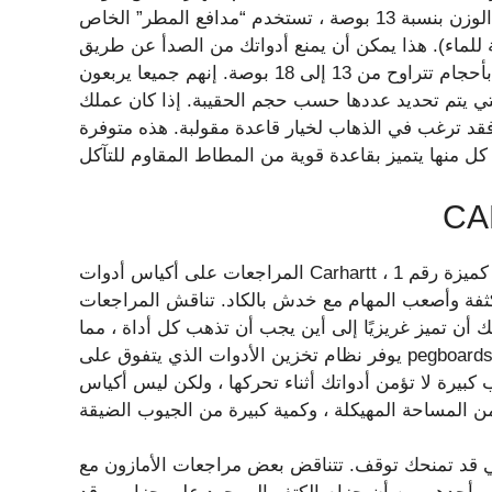
تكون على متن الطائرة. جميعهم ، حتى حقيبة منتصف الوزن بنسبة 13 بوصة ، تستخدم “مدافع المطر” الخاص
ة للماء). هذا يمكن أن يمنع أدواتك من الصدأ عن طريق
الحفاظ عليها محمية من المطر والرطوبة. الأكياس متوفرة بأحجام تتراوح من 13 إلى 18 بوصة. إنهم جميعا يربعون
تي يتم تحديد عددها حسب حجم الحقيبة. إذا كان عملك
د ترغب في الذهاب لخيار قاعدة مقولبة. هذه متوفرة
المراجعات على أكياس أدوات Carhartt إيجابية بشكل كبير. يسلط الكثيرون الضوء على متانة الأكياس كميزة رقم 1 ،
كثفة وأصعب المهام مع خدش بالكاد. تناقش المراجعات
لك أن تميز غريزيًا إلى أين يجب أن تذهب كل أداة ، مما
يوفر نظام تخزين الأدوات الذي يتفوق على pegboards والبدائل الأخرى. غالبًا ما تأتي معظم أكياس الأدوات مع
ة لا تؤمن أدواتك أثناء تحركها ، ولكن ليس أكياس Carhartt. على موقع Carhartt على الويب ، أشاد أحد
تي قد تمنحك توقف. تتناقض بعض مراجعات الأمازون مع