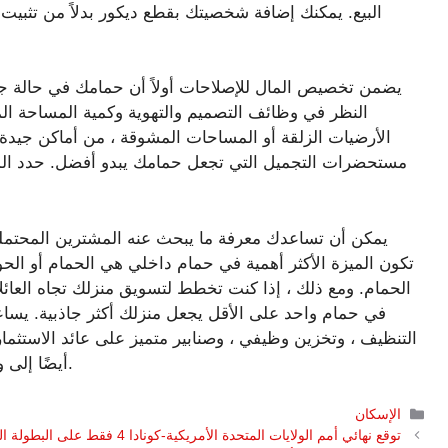
البيع. يمكنك إضافة شخصيتك بقطع ديكور بدلاً من تثبي
يضمن تخصيص المال للإصلاحات أولاً أن حمامك في حالة جي
النظر في وظائف التصميم والتهوية وكمية المساحة المف
الأرضيات الزلقة أو المساحات المشوقة ، من أماكن جيدة ل
مستحضرات التجميل التي تجعل حمامك يبدو أفضل. حدد الميزا
يمكن أن تساعدك معرفة ما يبحث عنه المشترين المحتملي
تكون الميزة الأكثر أهمية في حمام داخلي هي الحمام أو ال
الحمام. ومع ذلك ، إذا كنت تخطط لتسويق منزلك تجاه العائ
في حمام واحد على الأقل يجعل منزلك أكثر جاذبية. يسا
التنظيف ، وتخزين وظيفي ، وصنابير متميز على عائد الاستثما
أيضًا إلى وجود انطباع كبير ويكسب لك المزيد من المال عند البيع.
التصنيفات
الإسكان
توقع نهائي أمم الولايات المتحدة الأمريكية-كونادا 4 فقط على البطولة المادية