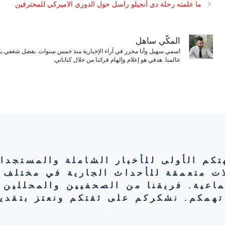
ما علمته رحلة دي أنجيلو راسل حول الدوري الاميركي للمحترفين
المكّي ساهل
اسمي سهيل وأنا محرر في آراء الإخبارية منذ خمس سنوات. بفضل شغفي بال
عالمنا. هدفي هو إعلام وإلهام قرائنا من خلال كتاباتي.
هتكم الأولى للأخبار الشاملة والمستجدا
ات متعمقة للأحداث الجارية في مختلف 
تماعية. فريقنا من الصحفيين والمحللين 
تهمكم. نشكركم على ثقتكم ونعتز بتقديم