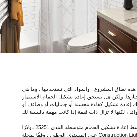
ذه نطاق المشروع ، والمواد التي تستخدمها ، وما هي
تختارها. ولكن هل تستحق إعادة تشكيل الحمام الاستثمار
نك إعادة تشكيل كفاءة محسنة أو جماليات أو وظائف أو
يمكن أن يساعدك النظر إلى الأرقام في اتخاذ قرار. يبلغ متوسط ​​إعادة تشكيل الحمام متوسطة المدى 25251 دولارًا
على المستوى الوطني ، وفقًا لمجلة Construction Light. لهذا الاستثمار ، تحصل على دفعة في قيمة إعادة بيعك