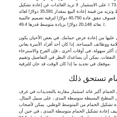
البالغة 18،613 دولار في المتوسط ​​، مما يمنحك عائدًا بنسبة 73.7 ٪ على الاستثمار. لا تزيد العائدات عن إعادة تشكيل
الحمام الراقية ، والتي تبلغ تكلفتها 78،840 دولارًا في المتوسط ​​وتزيد من قيمة إعادة البيع بمقدار 35،591 دولارًا لعائد
استثمار يبلغ 45.1 ٪. إذا كان إمكانية الوصول هو تركيزك ، فسوف تنفق عادة 40،750 دولارًا لترقية تصميم عالمية
بعائد 20،148 دولارًا بزيادة متوسط ​​قدرها 49.4 ٪.
حصل عليها من إعادة عرض حمامك. في بعض الأحيان يكون
ة ووظائف المساحة. إذا كان أحد أفراد الأسرة يعاني
ك أكثر سهولة. في أوقات أخرى ، فإن الفرح والاسترخاء
النفقات. يمكن أن يساعدك النظر في التفاصيل وتقييم
موقفك في تحديد ما إذا كان الوقت قد حان للترقية.
مام تستحق ذلك
ل الحمام أكبر عائد استثمار مقارنة بالتجديدات في غرف
٪ من تكلفة إعادة تشكيل المطبخ البسيطة متوسطة المدى ، على سبيل المثال.
دة تشكيل الحمام من المتوسط ​​الوطني. يمكن لأصحاب
احل الغربي أن يستردوا 95.6 ٪ من تكاليف إعادة تشكيل الحمام متوسطة المدى ، في حين أن