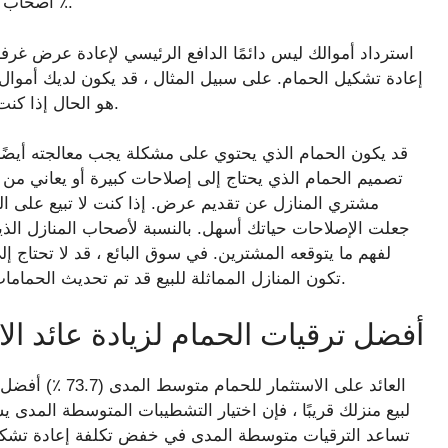
أصحاب المنازل في نيو إنجلاند عادة ما يرون عائد استثمار 84.5 ٪.
استرداد أموالك ليس دائمًا الدافع الرئيسي لإعادة عرض غرفة 
إعادة تشكيل الحمام. على سبيل المثال ، قد يكون لديك أموال
هو الحال إذا كنت لا تخطط للبيع قريبًا وتريد حمامًا منتعشًا يجعلك سعيدًا.
قد يكون الحمام الذي يحتوي على مشكلة يجب معالجته أيضًا م
تصميم الحمام الذي يحتاج إلى إصلاحات كبيرة أو يعاني من
مشتري المنازل عن تقديم عرض. إذا كنت لا تبيع على الف
جعلت الإصلاحات حياتك أسهل. بالنسبة لأصحاب المنازل الذي
لفهم ما يتوقعه المشترين. في سوق البائع ، قد لا تحتاج
تكون المنازل المماثلة للبيع قد تم تحديث الحمامات ، يمكن أن يساعدك تجديدك على البقاء في المنافسة.
أفضل ترقيات الحمام لزيادة عائد الا
لبيع منزلك قريبًا ، فإن اختيار التشطيبات المتوسطة المدى ي
تساعد الترقيات متوسطة المدى في خفض تكلفة إعادة تشكيل