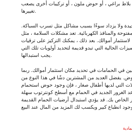
ت بلاط براغي ، أو حوض ملون ، أو تركيبات أخرى يصعب
تغييرها.
دة ولا يزداد سوءًا بسبب مشاكل مثل تسرب السباكة.
توحة والمنافذ الكهربائية. تعد مشكلات السلامة ، مثل
استثمار أموالك. بعد ذلك ، يمكنك التركيز على ترقيات
ت الحالية التي تبدو قديمة لتحديد أولويات تلك التي
يجب استبدالها.
ن في الحمامات في تحديد مكان استثمار أموالك. ربما
حوض. يفضل العديد من المشترين دشًا في هذا النوع من
لات التي لديها أطفال صغار ، فإن وجود حوض استحمام
عد الغرور الجديد في الحمام مع أسطح كونترتوب سهلة
ر الخاص بك. قد يؤدي استبدال أرضيات الحمام القديمة