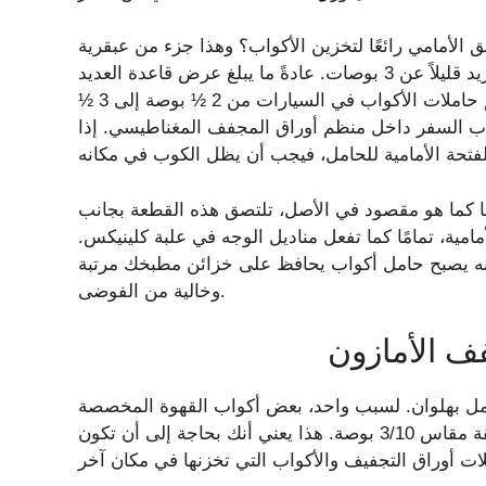
 الأمامي رائعًا لتخزين الأكواب؟ وهذا جزء من عبقرية
التصميم. يبلغ عرض صندوق الألواح الجافة 4 بوصات وعمقه يزيد قليلاً عن 3 بوصات. عادةً ما يبلغ عرض قاعدة العديد
من أكواب السفر 2¾ بوصة أو أقل، بينما يتراوح عرض معظم حاملات الأكواب في السيارات من 2 ½ بوصة إلى 3 ½
اب السفر داخل منظم أوراق المجفف المغناطيسي. إذا
ها كما هو مقصود في الأصل، تلتصق هذه القطعة بجانب
ية، تمامًا كما تفعل مناديل الوجه في علبة كلينيكس.
إنه يصبح حامل أكواب يحافظ على خزائن مطبخك مرتبة
وخالية من الفوضى.
ف الأمازون
كحامل بهلوان. لسبب واحد، بعض أكواب القهوة المخصصة
للسفر لن تناسبها. ستكون ضخمة جدًا بالنسبة للقاعدة العميقة مقاس 3/10 بوصة. هذا يعني أنك بحاجة إلى أن تكون