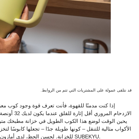
قد نتلقى عمولة على المشتريات التي تتم من الروابط.
إذا كنت مدمنًا للقهوة، فأنت تعرف قوة وجود كوب معز
الازدحام الم
يحين الوقت لوضع هذا الكوب الطويل في خزانة مطبخك متوس
الأكواب مثالية للتنقل – كونها طويلة جدًا – تجعلها كابوسًا لتخ
للخزانة. لحسن الحظ، لدى أمازون حيلة لذلك: حامل ورق المجفف المغناطيسي من متجر SUBEKYU.