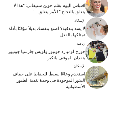
اقتباس اليوم بقلم جوين ستيفاني: “هذا لا
يتعلق بالنجاح.” الأمر يتعلق…’
الإسكان
لا يسد بندقية؟ اصنع بنفسك بديلاً مؤقتًا بأداة
تمتلكها بالفعل
رياضة
جورج لومبارد جونيور ولويس جارسيا جونيور
ينقذان الموقف يانكيز
الإسكان
استخدم وعاءًا بسيطًا للحفاظ على جفاف
البذور الموجودة في وحدة تغذية الطيور
الأسطوانية