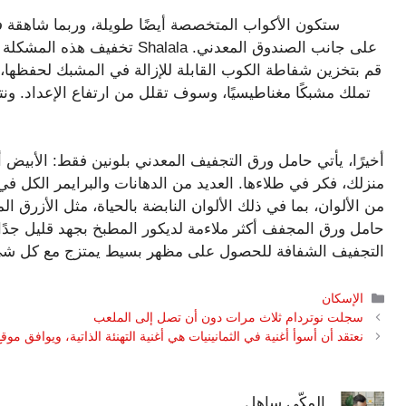
ستكون الأكواب المتخصصة أيضًا طويلة، وربما شاهقة
تخفيف هذه المشكلة قليلاً إذا 
قم بتخزين شفاطة الكوب القابلة للإزالة في المشبك لحفظها، 
تملك مشبكًا مغناطيسيًا، وسوف تقلل من ارتفاع الإعداد. ون
أخيرًا، يأتي حامل ورق التجفيف المعدني بلونين فقط: الأبيض أو
منزلك، فكر في طلاءها. العديد من الدهانات والبرايمر الكل 
من الألوان، بما في ذلك الألوان النابضة بالحياة، مثل الأزرق ا
حامل ورق المجفف أكثر ملاءمة لديكور المطبخ بجهد قليل جدًا.
التجفيف الشفافة للحصول على مظهر بسيط يمتزج مع كل شي
التصنيفات
الإسكان
سجلت نوتردام ثلاث مرات دون أن تصل إلى الملعب
نعتقد أن أسوأ أغنية في الثمانينيات هي أغنية التهنئة الذاتية، ويوافق موقع Reddit على ذ
المكّي ساهل