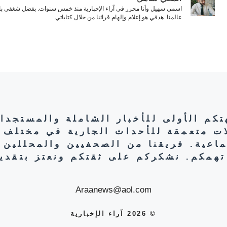
اسمي سهيل وأنا محرر في آراء الإخبارية منذ خمس سنوات. بفضل شغفي بال
عالمنا. هدفي هو إعلام وإلهام قرائنا من خلال كتاباتي.
هتكم الأولى للأخبار الشاملة والمستجدا
ات متعمقة للأحداث الجارية في مختلف 
تماعية. فريقنا من الصحفيين والمحللين 
تهمكم. نشكركم على ثقتكم ونعتز بتقديم
Araanews@aol.com
© 2026 آراء الإخبارية