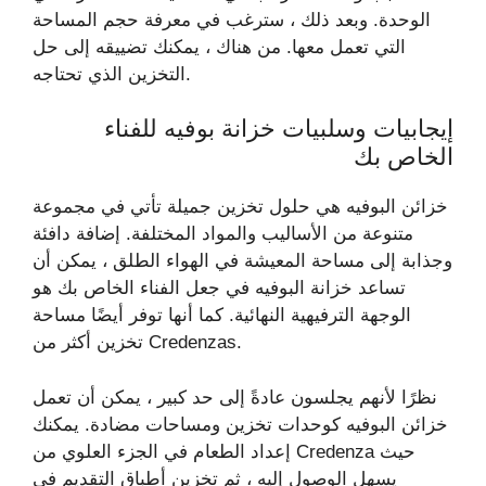
الوحدة. وبعد ذلك ، سترغب في معرفة حجم المساحة
التي تعمل معها. من هناك ، يمكنك تضييقه إلى حل
التخزين الذي تحتاجه.
إيجابيات وسلبيات خزانة بوفيه للفناء
الخاص بك
خزائن البوفيه هي حلول تخزين جميلة تأتي في مجموعة
متنوعة من الأساليب والمواد المختلفة. إضافة دافئة
وجذابة إلى مساحة المعيشة في الهواء الطلق ، يمكن أن
تساعد خزانة البوفيه في جعل الفناء الخاص بك هو
الوجهة الترفيهية النهائية. كما أنها توفر أيضًا مساحة
تخزين أكثر من Credenzas.
نظرًا لأنهم يجلسون عادةً إلى حد كبير ، يمكن أن تعمل
خزائن البوفيه كوحدات تخزين ومساحات مضادة. يمكنك
إعداد الطعام في الجزء العلوي من Credenza حيث
يسهل الوصول إليه ، ثم تخزين أطباق التقديم في