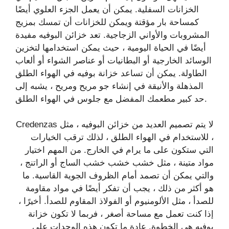
الخزانات السفلية. يمكن أن يعمل الجزء العلوي أيضًا
كمساحة بار مؤقتة ويمكن للخزانات أن تمسك بمزيج
المشروبات والأواني الزجاجية. تعد خزائن البوفيه مفيدة
أيضًا في الحياة اليومية ، حيث يمكن استخدامها لتخزين
الوسائد الخارجية أو البطانيات أو عناصر الشواء أو ألعاب
الطاولة. يمكن أن تساعد خزانة بوفيه في الهواء الطلق
المذهلة والأنيقة في إنشاء جو مريح ومريح ، يشبه إلى
حد كبير مطعمك المفضل مع جلوس في الهواء الطلق.
لا يتم تصميم العديد من خزائن البوفيه ، مثل Credenzas
، للاستخدام في الهواء الطلق ، لذلك ترقب الخيارات
التي ستكون على ما يرام في الخارج. من المهم اختيار
مواد متينة ، مثل خشب خشب خشب الساج أو الراتنج ،
والتي يمكن أن تصمد أمام الظروف الجوية القاسية. ما
هو أكثر من ذلك ، يجب أن تفكر أيضًا في مواد مقاومة
للصدأ ، مثل الألومنيوم أو الفولاذ المقاوم للصدأ. أخيرًا ،
إذا كنت تعمل مع مساحة أصغر ، فربما لا تكون خزانة
بوفيه هي الخطوة. عادة ما تكون هذه الوحدات على