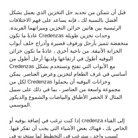
قبل أن تتمكن من تحديد حل التخزين الذي يعمل بشكل
أفضل بالنسبة لك ، فإنه يساعد على فهم الاختلافات
الرئيسية بين هاتين خزائن التخزين وميزاتهما الفريدة.
عادةً ما تكون Credenzas وحدات تخزين طويلة
منخفضة تتميز بأرجل ورفوف قصيرة وأدراج خلف أبواب
الخزانة الأنيقة. من ناحية أخرى ، عادةً ما تكون خزائن
البوفيه أطول في ارتفاعها ولديها أرجل أطول من
Credenzas مع الأبواب التي تفتح وتستخدم بشكل
أساسي في غرف الطعام لتخزين وعرض العناصر. يمكن
لكل من Credenzas وخزانات البوفيه أن يحملوا
مجموعة واسعة من العناصر ، بما في ذلك على سبيل
المثال لا الحصر الأطباق والبياضات والشموع والديكور
الموسمي.
إذا كنت ترغب في إضافة بوفيه أو credenza إلى الفناء
الخاص بك ، فهناك بعض الأشياء التي يجب أن تفكر فيها.
لسبب واحد ، سترغب في التخطيط لما ستخزنه في