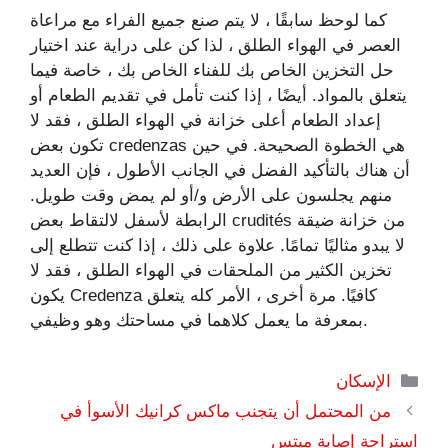
كما لوحظ سابقًا ، لا يتم صنع جميع الفراء مع مراعاة
العصر في الهواء الطلق ، لذا كن على دراية عند اختيار
حل التخزين الخاص بك للفناء الخاص بك ، خاصة فيما
يتعلق بالمواد. أيضًا ، إذا كنت تأمل في تقديم الطعام أو
إعداد الطعام أعلى خزانة في الهواء الطلق ، فقد لا
تكون بعض credenzas هي الخطوة الصحيحة. في حين
أن هناك بالتأكيد الفضل في الجانب الأطول ، فإن العديد
منهم يجلسون على الأرض و/أو لم يمض وقت طويل.
الرابطة لأسفل لالتقاط بعض crudités من خزانة ضيقة
لا يبدو مثاليًا تمامًا. علاوة على ذلك ، إذا كنت تتطلع إلى
تخزين الكثير من الملحقات في الهواء الطلق ، فقد لا
يكون Credenza كافيًا. مرة أخرى ، الأمر كله يتعلق
بمعرفة ما يعمل كلاهما في مساحتك وهو وظيفي.
التصنيفات
الإسكان
من المحتمل أن يتجنب ماكس كرانيك الأسوأ في
استراحة إصابة ميتس