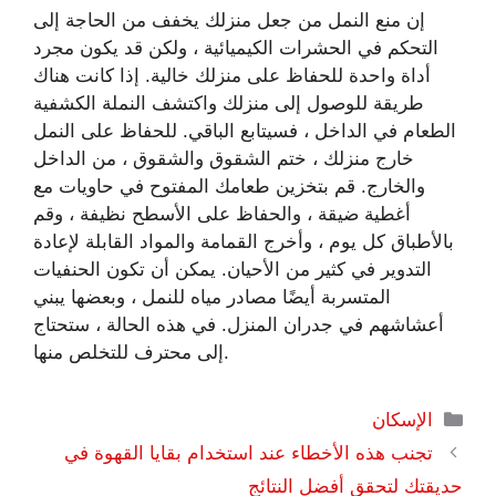
إن منع النمل من جعل منزلك يخفف من الحاجة إلى
التحكم في الحشرات الكيميائية ، ولكن قد يكون مجرد
أداة واحدة للحفاظ على منزلك خالية. إذا كانت هناك
طريقة للوصول إلى منزلك واكتشف النملة الكشفية
الطعام في الداخل ، فسيتابع الباقي. للحفاظ على النمل
خارج منزلك ، ختم الشقوق والشقوق ، من الداخل
والخارج. قم بتخزين طعامك المفتوح في حاويات مع
أغطية ضيقة ، والحفاظ على الأسطح نظيفة ، وقم
بالأطباق كل يوم ، وأخرج القمامة والمواد القابلة لإعادة
التدوير في كثير من الأحيان. يمكن أن تكون الحنفيات
المتسربة أيضًا مصادر مياه للنمل ، وبعضها يبني
أعشاشهم في جدران المنزل. في هذه الحالة ، ستحتاج
إلى محترف للتخلص منها.
التصنيفات
الإسكان
تجنب هذه الأخطاء عند استخدام بقايا القهوة في
حديقتك لتحقق أفضل النتائج