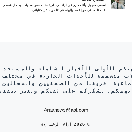
اسمي سهيل وأنا محرر في آراء الإخبارية منذ خمس سنوات. بفضل شغفي بال
عالمنا. هدفي هو إعلام وإلهام قرائنا من خلال كتاباتي.
هتكم الأولى للأخبار الشاملة والمستجدا
ات متعمقة للأحداث الجارية في مختلف 
تماعية. فريقنا من الصحفيين والمحللين 
تهمكم. نشكركم على ثقتكم ونعتز بتقديم
Araanews@aol.com
© 2026 آراء الإخبارية