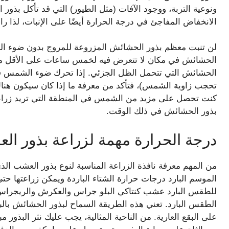
ونوعية التربة، ووجود الآفات (مثل الطيور) التي قد تأكل بذو
الانخفاض المفاجئ في درجة الحرارة أيضًا على الإنبات، لذا 
لن تنبت معظم بذور الحشائش المزروعة للمروج بدون ضوء الش
الحشائش في مكان لا تتعرض فيه لخمس ساعات على الأقل من
الحشائش التي تتحمل الظل الجزئي. إذا تحرك ضوء الشمس في 
تحجب زاوية الشمس)، فتأكد من معرفة ما إذا كان سيكون هناك
كنت تحصل على مزيد من الشمس في المنطقة التي تريد زراعة 
بذور الحشائش في ذلك الوقت.
درجة الحرارة مهمة لزراعة بذور ال
من المهم معرفة نافذة الزراعة المناسبة لنوع بذور العشب الذ
الموسم البارد درجات حرارة الشتاء الباردة ويمكن زراعتها ح
للطقس البارد عشب كنتاكي البلو جراس والعكرش والريجراس ال
الطقس البارد. تعني هذه الطريقة السماح لبذور الحشائش بال
على البقع العارية. من الناحية المثالية، يجب عليك نثر البذو