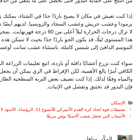
من الثلج على حماية البذور حتى تحصل على ما يكفي من الدفء
إذا كنت تعيش في مكان لا يصبح باردًا جدًا في الشتاء، يمكن
برمودا وعشب حريش وعشب السجاد والزويسيا. لديهم أيضًا نافذ
لا تزال درجات الحرارة ليلاً أعلى
هذا المستوى ليلًا، قد يكون الجو باردًا جدًا بحيث لا تتمكن ه
الموسم الدافئ إلى شمس كاملة، باستثناء عشب سانت أوغس
سواء كنت تزرع أعشابًا دافئة أو باردة، اتبع تعليمات الزراعة 
الكافي أمرًا بالغ الأهمية، لكن الإفراط في الري يمكن أن يجعل
والمياه وفقًا لذلك. إذا كنت تضيف بعض التربة السطحية الطاز
فإن البذور قد تختنق وتفشل في الإنبات.
التصنيفات
الإسكان
تصنيفات قوة اتحاد كرة القدم الأميركي للأسبوع 11: الرؤساء، الأسود لا يزالون يسودون
الأسباب التي تجعل شعب ألاسكا بوش مزيفًا
المكّي ساهل