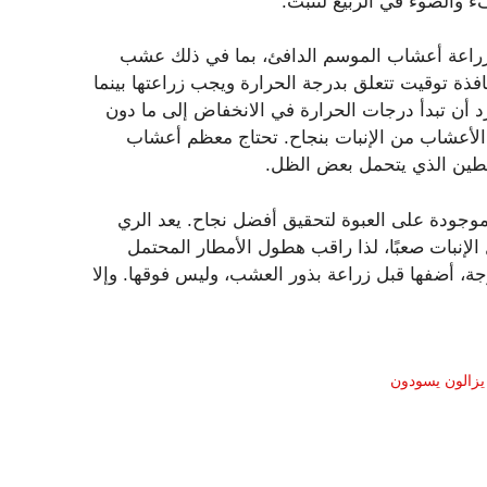
 والضوء في الربيع لتنبت.
ك زراعة أعشاب الموسم الدافئ، بما في ذلك عشب
ة توقيت تتعلق بدرجة الحرارة ويجب زراعتها بينما
 من 60 درجة فهرنهايت. بمجرد أن تبدأ درجات الحرارة في الانخفاض إلى ما دون
ذه الأعشاب من الإنبات بنجاح. تحتاج معظم أعشاب
طين الذي يتحمل بعض الظل.
الموجودة على العبوة لتحقيق أفضل نجاح. يعد الري
 الإنبات صعبًا، لذا راقب هطول الأمطار المحتمل
جة، أضفها قبل زراعة بذور العشب، وليس فوقها. وإلا