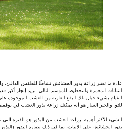
عادة ما تعتبر زراعة بذور الحشائش نشاطًا للطقس الدافئ. و
النباتات المعمرة والتخطيط للموسم التالي، نريد إنجاز أكبر ق
القيام بشيء حيال تلك البقع العارية من العشب الموجودة على
للتو. والخبر السار هو أنه يمكنك زراعة بذور العشب في نوفمبر،
الشيء الأكثر أهمية لزراعة العشب من البذور هو الفترة التي ت
بذور الحشائش على الإنبات، بما في ذلك نضارة البذور (البذور ال