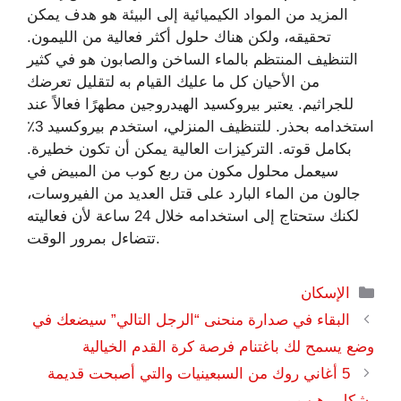
المزيد من المواد الكيميائية إلى البيئة هو هدف يمكن
تحقيقه، ولكن هناك حلول أكثر فعالية من الليمون.
التنظيف المنتظم بالماء الساخن والصابون هو في كثير
من الأحيان كل ما عليك القيام به لتقليل تعرضك
للجراثيم. يعتبر بيروكسيد الهيدروجين مطهرًا فعالاً عند
استخدامه بحذر. للتنظيف المنزلي، استخدم بيروكسيد 3٪
بكامل قوته. التركيزات العالية يمكن أن تكون خطيرة.
سيعمل محلول مكون من ربع كوب من المبيض في
جالون من الماء البارد على قتل العديد من الفيروسات،
لكنك ستحتاج إلى استخدامه خلال 24 ساعة لأن فعاليته
تتضاءل بمرور الوقت.
التصنيفات
الإسكان
البقاء في صدارة منحنى “الرجل التالي” سيضعك في
وضع يسمح لك باغتنام فرصة كرة القدم الخيالية
5 أغاني روك من السبعينيات والتي أصبحت قديمة
بشكل رهيب