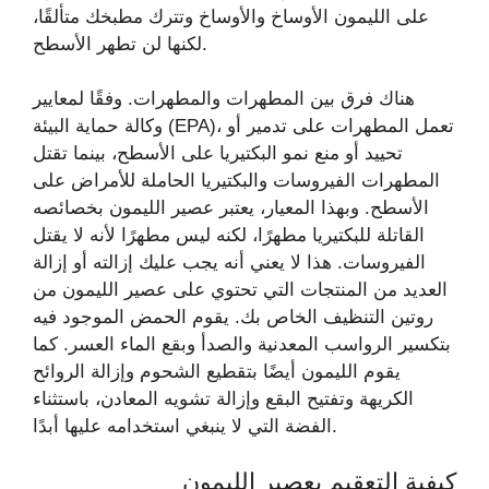
على الليمون الأوساخ والأوساخ وتترك مطبخك متألقًا،
لكنها لن تطهر الأسطح.
هناك فرق بين المطهرات والمطهرات. وفقًا لمعايير
وكالة حماية البيئة (EPA)، تعمل المطهرات على تدمير أو
تحييد أو منع نمو البكتيريا على الأسطح، بينما تقتل
المطهرات الفيروسات والبكتيريا الحاملة للأمراض على
الأسطح. وبهذا المعيار، يعتبر عصير الليمون بخصائصه
القاتلة للبكتيريا مطهرًا، لكنه ليس مطهرًا لأنه لا يقتل
الفيروسات. هذا لا يعني أنه يجب عليك إزالته أو إزالة
العديد من المنتجات التي تحتوي على عصير الليمون من
روتين التنظيف الخاص بك. يقوم الحمض الموجود فيه
بتكسير الرواسب المعدنية والصدأ وبقع الماء العسر. كما
يقوم الليمون أيضًا بتقطيع الشحوم وإزالة الروائح
الكريهة وتفتيح البقع وإزالة تشويه المعادن، باستثناء
الفضة التي لا ينبغي استخدامه عليها أبدًا.
كيفية التعقيم بعصير الليمون