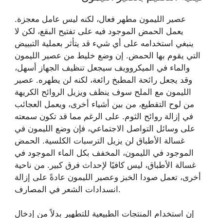
عصير الليمون مطهر فعال، لكنه ليس عامل معجزة.
يعمل الحمض الموجود فيه على تفتيح البقع، لكن لا
ينبغي استخدامه على أي شيء قد يتأثر بعملية التبييض
التي يقوم بها الحمض. إن وضع خليط من عصير الليمون
والماء في الميكروويف سيجعل تنظيف الجهاز أسهل،
وقد يجعل رائحة المطبخ رائعة، لكنه لن يطهره. عصير
الليمون مع الملح سوف ينظف ويزيل الروائح الكريهة
من لوح التقطيع، من بين أشياء أخرى، ويعمل العجائب
في إزالة روائح الثوم. على الرغم مما قد تكون سمعته
على وسائل التواصل الاجتماعي، فإن وضع الليمون في
غسالة الأطباق لن يزيل الترسبات الكلسية. الحمض
الموجود في الليمون، المخفف بكل الماء الموجود في
غسالة الأطباق، ليس كافيًا لإحداث فرق كبير. من ناحية
أخرى، تعمل صودا الخبز وعصير الليمون عادةً على إزالة
انسدادات الشعر في المصارف.
إن استخدام المنتجات الطبيعية للتطهير بدلاً من إدخال