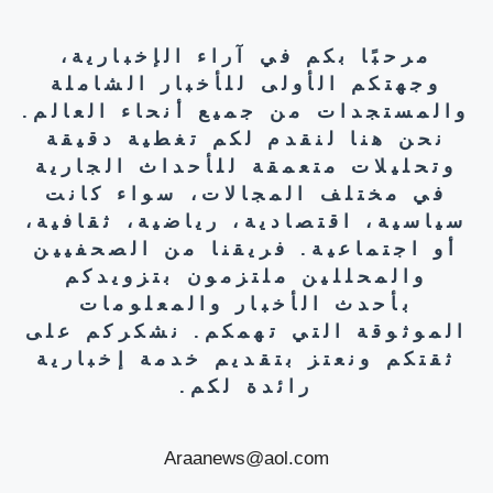
مرحبًا بكم في آراء الإخبارية،
وجهتكم الأولى للأخبار الشاملة
والمستجدات من جميع أنحاء العالم.
نحن هنا لنقدم لكم تغطية دقيقة
وتحليلات متعمقة للأحداث الجارية
في مختلف المجالات، سواء كانت
سياسية، اقتصادية، رياضية، ثقافية،
أو اجتماعية. فريقنا من الصحفيين
والمحللين ملتزمون بتزويدكم
بأحدث الأخبار والمعلومات
الموثوقة التي تهمكم. نشكركم على
ثقتكم ونعتز بتقديم خدمة إخبارية
رائدة لكم.
Araanews@aol.com