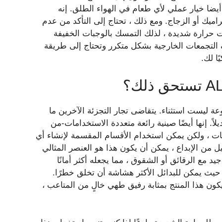
يضا خيار عملي لأي طعام في الهواء الطلق. إنه
يك أو الزجاج. ومع ذلك ، تحتاج إلى التأكد من عدم
 حرارة شديدة ، لذلك التمسك بالوجبات الخفيفة
 التجمعات الخارجية بشكل متكرر وتحتاج إلى طريقة
ا لك.
وهذه المجموعة ليست استثناء. يتقاضى تجار التجزئة الآخرين ما
عن 50 دولارًا للمنتجات المماثلة ، مما يجعل سرقة Aldi بديلاً. إنها أيضًا صينية رائعة متعددة الاستخدامات-من
ت ، ولكن يمكن استخدام الأقسام المقسمة لإنشاء أي
من الإبداع ، يمكن أن يكون هذا هو العنصر المثالي
 مع الرقائق أو الشقوق ، مما يجعله أكثر أمانًا
 حيث يمكن للبدائل الأكثر هشاشة أن تخلق خطرًا.
كون هذا المنتج بمثابة رفيق طهي خالٍ من المتاعب ،