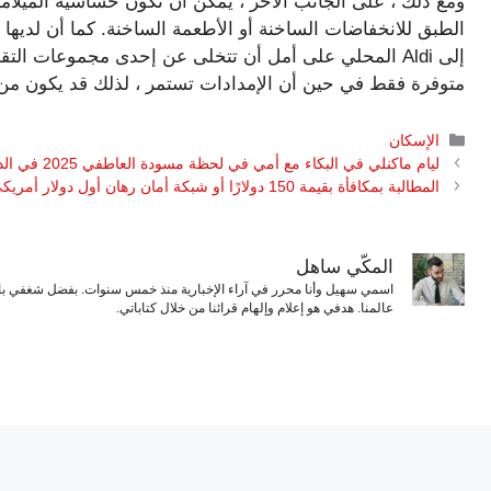
ومع ذلك ، على الجانب الآخر ، يمكن أن تكون حساسية الميلامي
الطبق للانخفاضات الساخنة أو الأطعمة الساخنة. كما أن لديها جا
إلى Aldi المحلي على أمل أن تتخلى عن إحدى مجموعات ال
متوفرة فقط في حين أن الإمدادات تستمر ، لذلك قد يكون م
التصنيفات
الإسكان
ليام ماكنلي في البكاء مع أمي في لحظة مسودة العاطفي 2025 في الدوري الاميركي للمحترفين
المطالبة بمكافأة بقيمة 150 دولارًا أو شبكة أمان رهان أول دولار أمريكي لصواريخ Rocket Classic
المكّي ساهل
اسمي سهيل وأنا محرر في آراء الإخبارية منذ خمس سنوات. بفضل شغفي بال
عالمنا. هدفي هو إعلام وإلهام قرائنا من خلال كتاباتي.