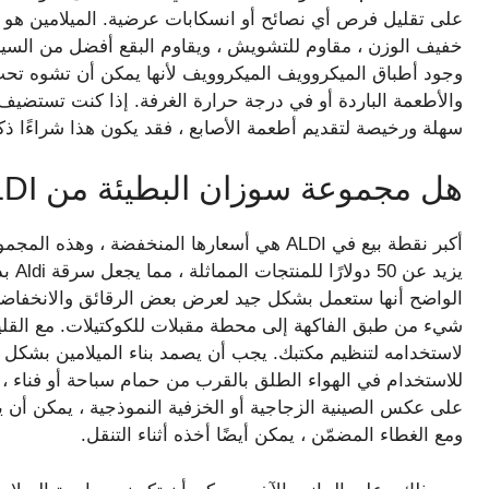
على تقليل فرص أي نصائح أو انسكابات عرضية. الميلامين هو أ
خفيف الوزن ، مقاوم للتشويش ، ويقاوم البقع أفضل من السيرام
وجود أطباق الميكروويف الميكروويف لأنها يمكن أن تشوه تحت
والأطعمة الباردة أو في درجة حرارة الغرفة. إذا كنت تستضيف
سهلة ورخيصة لتقديم أطعمة الأصابع ، فقد يكون هذا شراءًا ذكيً
هل مجموعة سوزان البطيئة من ALDI تستحق ذلك؟
أكبر نقطة بيع في ALDI هي أسعارها المنخفضة ، 
يزيد 
الواضح أنها ستعمل بشكل جيد لعرض بعض الرقائق والانخفاضا
شيء من طبق الفاكهة إلى محطة مقبلات للكوكتيلات. مع القليل 
لاستخدامه لتنظيم مكتبك. يجب أن يصمد بناء الميلامين بشكل جيد
للاستخدام في الهواء الطلق بالقرب من حمام سباحة أو فناء ،
على عكس الصينية الزجاجية أو الخزفية النموذجية ، يمكن أن ي
ومع الغطاء المضمّن ، يمكن أيضًا أخذه أثناء التنقل.