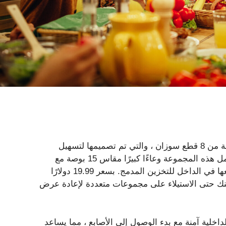
أحدث ما اكتشفه المطبخ من Aldi هو مجموعة Crofton المكونة من 8 قطع سوزان ، والتي تم تصميمها لتسهيل
الترفيه في الهواء الطلق. مصنوعة من الميلامين المتين ، وتشمل هذه المجموعة وعاءًا كبيرًا مقاس 15 بوصة مع
غطاء ، وعاء أصغر للمركز ، وخمس أطباق منحنية تتشكل جميعها في الداخل للتخزين المدمج. بسعر 19.99 دولارًا
 بديل صديق للميزانية لمجموعات خدمة Pricer. يمكنك حتى الاستيلاء على مجموعات متعددة لإعادة عرض
خلية آمنة مع بدء الوصول إلى الأصابع ، مما يساعد