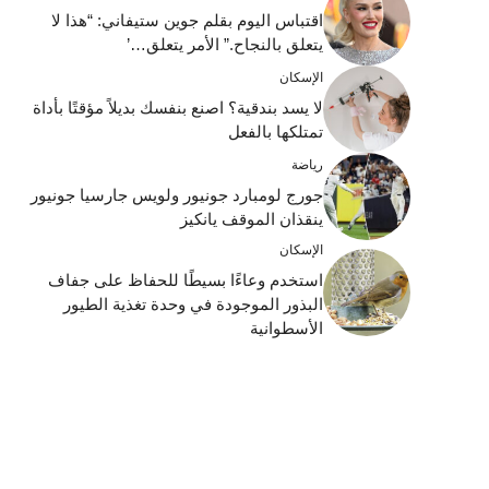
اقتباس اليوم بقلم جوين ستيفاني: “هذا لا
يتعلق بالنجاح.” الأمر يتعلق…’
الإسكان
لا يسد بندقية؟ اصنع بنفسك بديلاً مؤقتًا بأداة
تمتلكها بالفعل
رياضة
جورج لومبارد جونيور ولويس جارسيا جونيور
ينقذان الموقف يانكيز
الإسكان
استخدم وعاءًا بسيطًا للحفاظ على جفاف
البذور الموجودة في وحدة تغذية الطيور
الأسطوانية