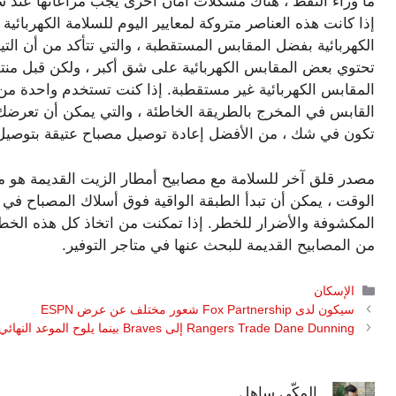
ما وراء النفط ، هناك مشكلات أمان أخرى يجب مراعاتها عند ش
إذا كانت هذه العناصر متروكة لمعايير اليوم للسلامة الكهربائي
الكهربائية بفضل المقابس المستقطبة ، والتي تتأكد من أن التي
تحتوي بعض المقابس الكهربائية على شق أكبر ، ولكن قبل منتص
المقابس الكهربائية غير مستقطبة. إذا كنت تستخدم واحدة من 
القابس في المخرج بالطريقة الخاطئة ، والتي يمكن أن تعرضك 
تكون في شك ، من الأفضل إعادة توصيل مصباح عتيقة بتوص
مصدر قلق آخر للسلامة مع مصابيح أمطار الزيت القديمة هو ما 
الوقت ، يمكن أن تبدأ الطبقة الواقية فوق أسلاك المصباح في 
المكشوفة والأضرار للخطر. إذا تمكنت من اتخاذ كل هذه الخطو
من المصابيح القديمة للبحث عنها في متاجر التوفير.
التصنيفات
الإسكان
سيكون لدى Fox Partnership شعور مختلف عن عرض ESPN
Rangers Trade Dane Dunning إلى Braves بينما يلوح الموعد النهائي التجاري MLB
المكّي ساهل