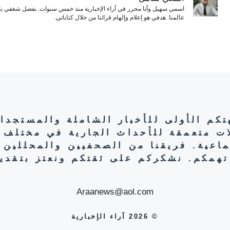
اسمي سهيل وأنا محرر في آراء الإخبارية منذ خمس سنوات. بفضل شغفي بال
عالمنا. هدفي هو إعلام وإلهام قرائنا من خلال كتاباتي.
هتكم الأولى للأخبار الشاملة والمستجدا
ات متعمقة للأحداث الجارية في مختلف 
تماعية. فريقنا من الصحفيين والمحللين 
تهمكم. نشكركم على ثقتكم ونعتز بتقديم
Araanews@aol.com
© 2026 آراء الإخبارية