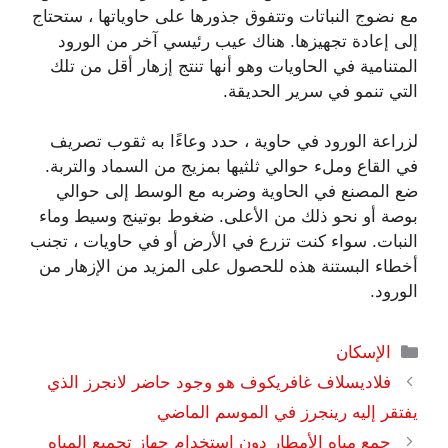
مع نضوج النباتات وتتفوق جذورها على حاوياتها ، ستحتاج
إلى إعادة تجهيزها. هناك عيب رئيسي آخر من الورود
المتنامية في الحاويات وهو أنها تنتج إزهار أقل من تلك
التي تنمو في سرير الحديقة.
لزراعة الورود في حاوية ، حدد وعاءًا به ثقوب تصريف
في القاع وملء حوالي ثلثيها بمزيج من السماد والتربة.
ضع المصنع في الحاوية وضربه مع الوسط إلى حوالي
بوصة أو نحو ذلك من الأعلى. ضغوط بوتينج وسيط وماء
النبات. سواء كنت تزرع في الأرض أو في حاويات ، تجنب
أخطاء البستنة هذه للحصول على المزيد من الإزهار من
الورود.
التصنيفات
الإسكان
فلاديسلاف غافريكوف هو وجود حاضر لانجرز الذي
يفتقر إليه رينجرز في الموسم الماضي
جمع مياه الأمطار دون استخدام جهاز تجميع المياه