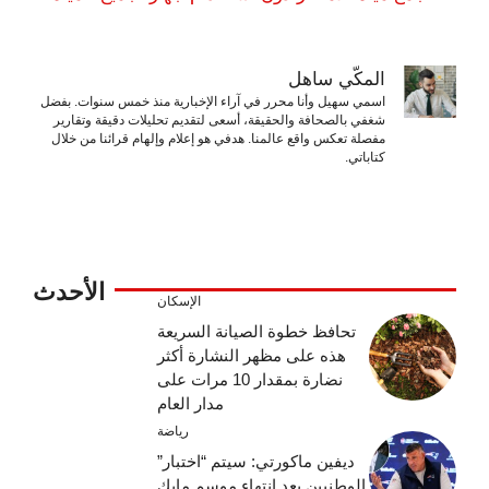
المكّي ساهل
اسمي سهيل وأنا محرر في آراء الإخبارية منذ خمس سنوات. بفضل
شغفي بالصحافة والحقيقة، أسعى لتقديم تحليلات دقيقة وتقارير
مفصلة تعكس واقع عالمنا. هدفي هو إعلام وإلهام قرائنا من خلال
كتاباتي.
الأحدث
الإسكان
تحافظ خطوة الصيانة السريعة
هذه على مظهر النشارة أكثر
نضارة بمقدار 10 مرات على
مدار العام
رياضة
ديفين ماكورتي: سيتم “اختبار”
الوطنيين بعد انتهاء موسم مايك