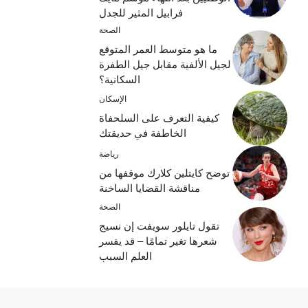
فرابيل المثير للجدل
الصحة
ما هو متوسط ​​العمر المتوقع
لجيل الألفية مقابل جيل الطفرة
السكانية؟
الإسكان
كيفية التعرف على السلحفاة
الخاطفة في حديقتك
رياضة
توضح كايتلين كلارك موقفها من
مناقشة القضايا الساخنة
الصحة
تقول تايلور سويفت إن نسيج
شعرها تغير تمامًا – قد يفسر
العلم السبب