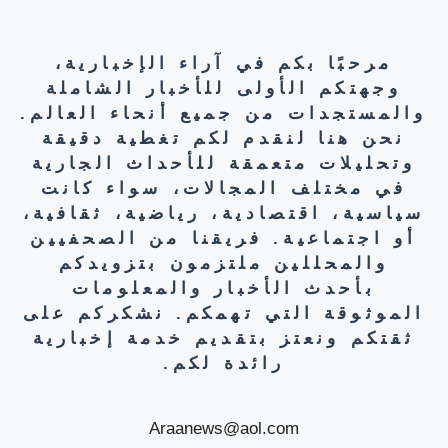
مرحبًا بكم في آراء الإخبارية،
وجهتكم الأولى للأخبار الشاملة
والمستجدات من جميع أنحاء العالم.
نحن هنا لنقدم لكم تغطية دقيقة
وتحليلات متعمقة للأحداث الجارية
في مختلف المجالات، سواء كانت
سياسية، اقتصادية، رياضية، ثقافية،
أو اجتماعية. فريقنا من الصحفيين
والمحللين ملتزمون بتزويدكم
بأحدث الأخبار والمعلومات
الموثوقة التي تهمكم. نشكركم على
ثقتكم ونعتز بتقديم خدمة إخبارية
رائدة لكم.
Araanews@aol.com