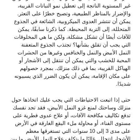
غير المستوية الناتجة إلى تعطيل نمو النباتات القريبة،
والإضرار بالمناظر الطبيعية، وتصبح خطرًا على التعثر.
يمكن أن تنتشر العدوى الميكروبية، الشائعة في الجذوع
المتحللة، إلى التربة المحيطة. كما ذكرنا سابقًا، يمكن
للآفات أيضًا أن تشكل مشكلة، ولكن ما هي المخلوقات
التي يجب أن تقلق بشأنها؟ تجتذب الجذوع المتعفنة
النمل الأبيض والنمل والخنافس وغيرها من الحشرات
المحبة للخشب والتي يمكن أن تنتقل إلى الأشجار أو
الهياكل القريبة، بما في ذلك منزلك. بمجرد حصولهم
على مكان الإقامة، يمكن أن يكون الضرر الذي يسببونه
شديدًا.
حتى إذا اتبعت الاحتياطات التي يجب عليك اتخاذها حول
منزلك وساحتك لمنع غزو النمل الأبيض، فقد تجد نفسك
تدفع تكاليف مكافحة الآفات، أو علاج عدوى فطرية على
مستوى الفناء، أو محاولة ملء البقع الغارقة في الأرض
على مدى 3 إلى 10 سنوات التي تستغرقها معظم
الأشجار لتتحلل. غالبًا ما يتكلف علاج النمل الأبيض ما بين