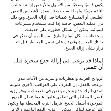
يكون قاسيًا وصحيًا. من الأسهل والأرخص إزالة الخشب
الناعم يدويًا، ولهذا السبب يختار بعض الأشخاص التعفن
الطبيعي أو المتسارع كيميائيًا قبل إزالة الجذع. ومع ذلك،
فإن عملية التعفن، خاصة إذا كنت تستخدم مسرعات
كيميائية، يمكن أن تشكل خطورة على حديقتك –
ومحفظتك – بكل أنواع الطرق. من المهم أن تفكر في
حالتك المحددة وقدرتك على تحمل المخاطر قبل اتخاذ
قرار بشأن إزالة الجذع.
لماذا قد ترغب في إزالة جذع شجرة قبل
أن تتعفن
الروائح الغريبة والفطريات والمزيد من الآفات تبدو
مزعجة بالفعل. إن التعرف على العواقب الأخرى طويلة
المدى لترك جذع شجرة يتعفن في حديقتك سيوفر رؤية
أفضل للمخاطر التي تنطوي عليها. عندما تتحلل الجذور
الموجودة أسفل الجذع، تترهل التربة المحيطة بها وتكون
أكثر عرضة للتآكل. يمكن أن تؤدي البقع الناعمة والأرض