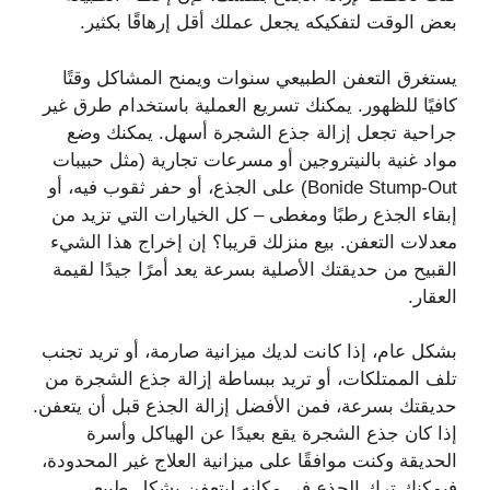
بعض الوقت لتفكيكه يجعل عملك أقل إرهاقًا بكثير.
يستغرق التعفن الطبيعي سنوات ويمنح المشاكل وقتًا
كافيًا للظهور. يمكنك تسريع العملية باستخدام طرق غير
جراحية تجعل إزالة جذع الشجرة أسهل. يمكنك وضع
مواد غنية بالنيتروجين أو مسرعات تجارية (مثل حبيبات
Bonide Stump-Out) على الجذع، أو حفر ثقوب فيه، أو
إبقاء الجذع رطبًا ومغطى – كل الخيارات التي تزيد من
معدلات التعفن. بيع منزلك قريبا؟ إن إخراج هذا الشيء
القبيح من حديقتك الأصلية بسرعة يعد أمرًا جيدًا لقيمة
العقار.
بشكل عام، إذا كانت لديك ميزانية صارمة، أو تريد تجنب
تلف الممتلكات، أو تريد ببساطة إزالة جذع الشجرة من
حديقتك بسرعة، فمن الأفضل إزالة الجذع قبل أن يتعفن.
إذا كان جذع الشجرة يقع بعيدًا عن الهياكل وأسرة
الحديقة وكنت موافقًا على ميزانية العلاج غير المحدودة،
فيمكنك ترك الجذع في مكانه ليتعفن بشكل طبيعي.