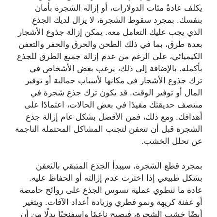
يكلف عادةً مئات الدولارات، أو إزالة الشجرة بأمان
بنفسك. بمجرد سقوط الشجرة، لا يزال لديك الجذع
الذي يجب عليك التعامل معه. يمكن إزالة جذوع الأشجار
بعدة طرق، بما في ذلك الطحن والحرق والحفر والتعفن
الكيميائي، على الرغم من عدم إزالة جميع الطرق للجذع
بأكمله. بالإضافة إلى ذلك، يرغب بعض الأشخاص في
ترك جذوع الأشجار في مكانها لأسباب جمالية أو توفير
المال أو توفير الوقت. قد يكون ترك جذع شجرة في
منتصف حديقتك مفيدًا في بعض الحالات، اعتمادًا على
أهدافك. ومع ذلك، فمن الأفضل بشكل عام إزالة جذع
الشجرة قبل أن تتعفن لتجنب المشاكل المحتملة الناجمة
عن تحلل الخشب.
بمجرد قطع الشجرة، سيبدأ الجذع المتبقي بالتعفن
بشكل طبيعي إذا اخترت عدم إزالته أو الحفاظ عليه.
عادة ما تنطوي عملية تسوس الجذع على روائح حامضة
أو عفنة كريهة ونمو فطري وزيادة أعداد الآفات. ويتغير
أيضًا خشب الشجرة، فيصبح ناعمًا وإسفنجيًا بدلًا من أن