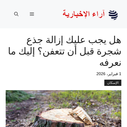
نتقل
لى
القائمة
لمحتوى
هل يجب عليك إزالة جذع
شجرة قبل أن تتعفن؟ إليك ما
نعرفه
1 فبراير، 2026
الإسكان