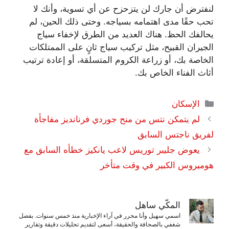
لنفترض أن جارك لن يتزحزح عن أي تسوية، وأنك لا
تحب حقًا مدى اهتمامه بسياجه. وحتى ذلك الحين، لم
يحالفك الحظ. هناك العديد من الطرق لإخفاء سياج
الجيران القبيح، مثل تركيب سياج ثانٍ على الممتلكات
الخاصة بك، أو زراعة الكروم المتسلقة، أو إعادة ترتيب
أثاث الفناء الخاص بك.
التصنيفات
الإسكان
لم يتمكن نتس من منح جوردي فرنانديز مفاجأة
لفريق ناجتس السابق
يعوض جليبر توريس لاعب يانكيز خطأه السابق مع
هوميروس الكبير في وقت متأخر
المكّي ساهل
اسمي سهيل وأنا محرر في آراء الإخبارية منذ خمس سنوات. بفضل
شغفي بالصحافة والحقيقة، أسعى لتقديم تحليلات دقيقة وتقارير