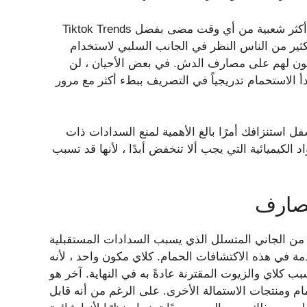
أصبحت أدوات نظافة الحمام مثل باخرة الدش وقنابل الحمام أكثر شعبية من أي وقت مضى بفضل Tiktok Trends
ثير من الناس النظر في الجانب السلبي لاستخدام
يكون لهم على مصارف الدش. في بعض الأحيان ، لن
دأ الاستحمام تدريجياً في التصريف ببطء أكثر مع مرور
استنزافك أمرًا بالغ الأهمية لمنع السدادات ذات
الكيميائية التي يجب ألا تنخفض أبدًا ، لأنها قد تسبب
مصارف
من الجاني المتسلل الذي يسبب السدادات المستقبلية
 في هذه الاكتشافات الحمام. كلاي مكون واحد ، لأنه
ب كلاي والزيوت المقترنة عادةً به في النهاية. آخر هو
ام ومنتجات الاستمالة الأخرى. على الرغم من أنه قابل