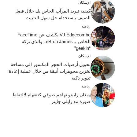
الإسكان
كيفية تبريد المرآب الخاص بك خلال فصل
الصيف باستخدام حل سهل التثبيت
رياضة
VJ Edgecombe يكشف عن FaceTime
الخاص بـ LeBron James والذي تركه
“geekin”
الإسكان
تحويل أرضيات الحجر المكسور إلى مساحة
تخزين مجوهرات أنيقة من خلال عملية إعادة
تدوير ذكية
رياضة
ميغان رابينو تهاجم صوفي كننغهام لالتقاط
صورة مع رايلي جاينز