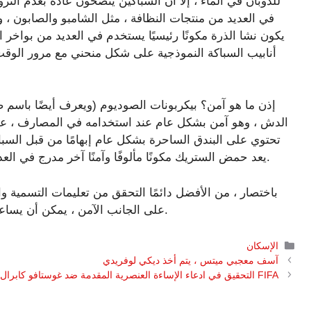
للذوبان في الماء ، إلا أن السباكين ينصحون عادة بعدم النزو
في العديد من منتجات النظافة ، مثل الشامبو والصابون ، وا
يكون نشا الذرة مكونًا رئيسيًا يستخدم في العديد من بواخر
أنابيب السباكة النموذجية على شكل منحني مع مرور الوق
إذن ما هو آمن؟ بيكربونات الصوديوم (ويعرف أيضًا باسم
الدش ، وهو آمن بشكل عام عند استخدامه في المصارف ، على ا
تحتوي على البندق الساحرة بشكل عام إبهامًا من قبل السب
يعد حمض الستريك مكونًا مألوفًا وآمنًا آخر مدرج في العديد من بواخر الدش ، ويستخدم حتى لتنظيف المصارف.
باختصار ، من الأفضل دائمًا التحقق من تعليمات التسمية 
على الجانب الآمن ، يمكن أن يساعد استخدامها في الاعتدال في تجنب مضاعفات السباكة.
التصنيفات
الإسكان
آسف معجبي ميتس ، يتم أخذ ديكي لوفريدي
FIFA التحقيق في ادعاء الإساءة العنصرية المقدمة ضد غوستافو كابرال