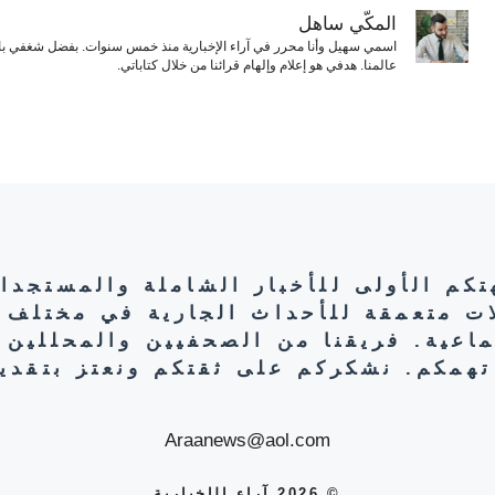
المكّي ساهل
اسمي سهيل وأنا محرر في آراء الإخبارية منذ خمس سنوات. بفضل شغفي بال
عالمنا. هدفي هو إعلام وإلهام قرائنا من خلال كتاباتي.
هتكم الأولى للأخبار الشاملة والمستجدا
ات متعمقة للأحداث الجارية في مختلف 
تماعية. فريقنا من الصحفيين والمحللين 
تهمكم. نشكركم على ثقتكم ونعتز بتقديم
Araanews@aol.com
© 2026 آراء الإخبارية