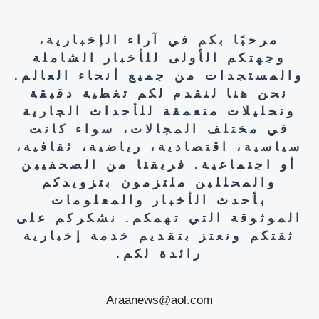
مرحبًا بكم في آراء الإخبارية،
وجهتكم الأولى للأخبار الشاملة
والمستجدات من جميع أنحاء العالم.
نحن هنا لنقدم لكم تغطية دقيقة
وتحليلات متعمقة للأحداث الجارية
في مختلف المجالات، سواء كانت
سياسية، اقتصادية، رياضية، ثقافية،
أو اجتماعية. فريقنا من الصحفيين
والمحللين ملتزمون بتزويدكم
بأحدث الأخبار والمعلومات
الموثوقة التي تهمكم. نشكركم على
ثقتكم ونعتز بتقديم خدمة إخبارية
رائدة لكم.
Araanews@aol.com