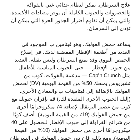
علاج السرطان. يمكن لنظام غذائي غني بالفواكه
والخضروات والحبوب الكاملة أن يوفر مضادات الأكسدة،
والتي يمكن أن تقاوم أضرار الجذور الحرة التي يمكن أن
تؤدي إلى السرطان.
يساعد حمض الفوليك، وهو فيتامين ب الموجود في
العديد من أطعمة الإفطار المفضلة لديك، في إصلاح
الحمض النووي وقد يمنع السرطان وليس يقتله. العديد
من حبوب الإفطار — حتى الحبوب المناسبة للأطفال
مثل Cap’n Crunch — مدعمة بالفولات. كوب من
تشيريوس يمنحك 50% من القيمة اليومية (DV) لحمض
الفوليك بالإضافة إلى فيتامينات ب والمعادن الأخرى.
(إليك الحبوب الأخرى المفيدة لك.) قم بإقران حبوبك مع
كوب من عصير البرتقال لإضافة 74 ميكروجرامًا أخرى
من حمض الفوليك (19٪ من القيمة اليومية). أضف كوبًا
من شرائح الفراولة إلى حبوب الإفطار للحصول على 40
ميكروجرامًا أخرى من حمض الفوليك (10% من القيمة
اليومية). ومع ذلك، فإن دور حمض الفوليك في السرطان