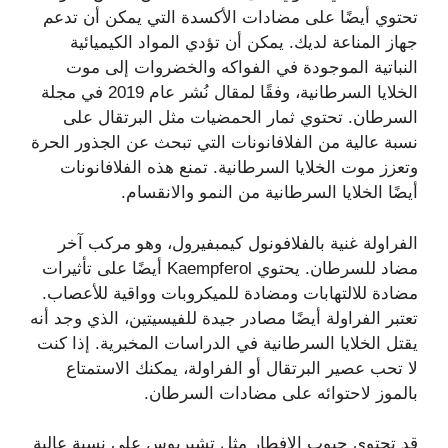
تحتوي أيضًا على مضادات الأكسدة التي يمكن أن تدعم
جهاز المناعة لديك. يمكن أن تؤدي المواد الكيميائية
النباتية الموجودة في الفواكه والخضروات إلى موت
الخلايا السرطانية، وفقًا لمقال نُشر عام 2019 في مجلة
السرطان. تحتوي ثمار الحمضيات مثل البرتقال على
نسبة عالية من الفلافانونات التي تبحث عن الجذور الحرة
وتعزز موت الخلايا السرطانية. تمنع هذه الفلافانونات
أيضًا الخلايا السرطانية من النمو والانقسام.
الفراولة غنية بالفلافونول كيمبفيرول، وهو مركب آخر
مضاد للسرطان. يحتوي Kaempferol أيضًا على تأثيرات
مضادة للالتهابات ومضادة للميكروبات وواقية للأعصاب.
تعتبر الفراولة أيضًا مصادر جيدة للفيسيتين، الذي وجد أنه
يقتل الخلايا السرطانية في الدراسات المخبرية. إذا كنت
لا تحب عصير البرتقال أو الفراولة، يمكنك الاستمتاع
بالموز لاحتوائه على مضادات السرطان.
قد تحتوي حبوب الإفطار مثل تشيريوس على نسبة عالية