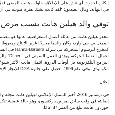
إنكاره لحدوث أي غش على الإطلاق، حاولت هانت المضي قدمًا و
في النهاية. وقال الصديق: “لقد كانت تشك لفترة طويلة في أن 
توفي والد هيلين هانت بسبب مرض 
تنحدر هيلين هانت من عائلة أعمال استعراضية. عمها هو مصمم ا
الممثل بي جي وارد، وكان والدها مخرجًا غزير الإنتاج ومعروفً
كمخرج للرسوم ال
أعمال التق
الكوميدي، وفي عام 1996، حصل على جائزة DGA للإنجاز الإخراجي المتميز في مسلسل كوميدي لأحدهم.
إعلان
إصابته في وقت سابق بمرض باركنسون، وهو حالة عصبية تنك
جوردون هانت يبلغ من العمر 87 عامًا.