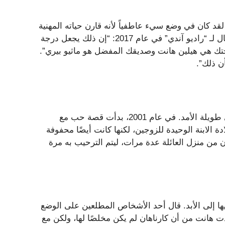
 – لقد كان في وضع سيء عاطفياً لأنه قارن حياته المهنية
بمسيرة زوجته الحائزة على جائزة الأوسكار وصديقه النجم. وقال لـ “راديو آندي” في عام 2017: “إن ذلك يجعل درجة
وجتك هي هيلين هانت وصديقك المفضل هو ماثيو بيري”.
ن ذلك”.
بعد طلاقها من هانك أزاريا، دخلت هيلين هانت في علاقة أخرى طويلة الأمد. في عام 2001، بدأت قصة حب مع
دة الابنة الوحيدة للزوجين، لكنها كانت أيضًا محفوفة
ن من منزل العائلة عدة مرات، ليتم الترحيب به مرة
اقة وأنهيها إلى الأبد. قال أحد الأشخاص المطلعين على الوضع
ًا للغاية”. تأكدت هانت من أن كارناهان لم يكن مخلصًا لها، ولكن مع