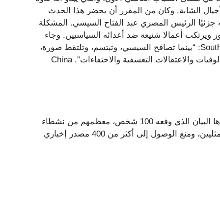
لأجيال الشابة. وكان من المقرر أن يحضر هذا الحدث
 جزئيًا الرئيس المصري عبد الفتاح السيسي. المشكلة
ر ويرتكب أعمالا شنيعة ضد أعدائه السياسيين. وجاء
في رسالة مفتوحة نشرت على موقع Change.org (عبر موقع South: “بينما تصافح السيسي، وتبتسم، وتلتقط صورة،
ودع التاريخ يسجل أنك اخترت دعم دكتاتور مسؤول عن آلاف الوفيات والاعتقالات التعسفية والاختفاءات”. China
ومن بين التهم الأخرى الموجهة إلى نظام السيسي، والتي أبرزها البيان الذي وقعه 100 شخص، معظمهم من نشطاء
حقوق الإنسان: سجن أو اختطاف الصحفيين وأعضاء مجتمع المثليين، ومنع الوصول إلى أكثر من 400 مصدر إخباري