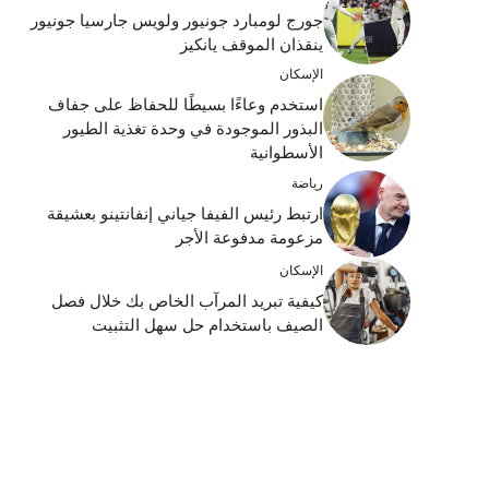
جورج لومبارد جونيور ولويس جارسيا جونيور
ينقذان الموقف يانكيز
الإسكان
استخدم وعاءًا بسيطًا للحفاظ على جفاف
البذور الموجودة في وحدة تغذية الطيور
الأسطوانية
رياضة
ارتبط رئيس الفيفا جياني إنفانتينو بعشيقة
مزعومة مدفوعة الأجر
الإسكان
كيفية تبريد المرآب الخاص بك خلال فصل
الصيف باستخدام حل سهل التثبيت