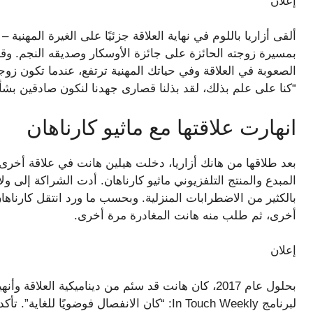
إعلان
ألقى أزاريا باللوم في نهاية العلاقة جزئيًا على الغيرة المهنية
الصعوبة في العلاقة وفي حياتك المهنية ترتفع، عندما تكون ز
“كنا على علم بذلك، لقد بذلنا قصارى جهدنا لنكون صادقين بشأ
انهارت علاقتها مع ماثيو كارناهان
المبدع والمنتج التلفزيوني ماثيو كارناهان. أدت الشراكة إلى ولا
بالكثير من الاضطرابات المنزلية. وبحسب ما ورد انتقل كارناها
أخرى، ثم طلب منه هانت المغادرة مرة أخرى.
إعلان
بحلول عام 2017، كان هانت قد سئم من ديناميكية العل
لبرنامج In Touch Weekly: “كان الانفصال فوضوي