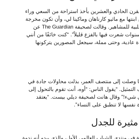
القرن الحادي والعشرين بأخذ استراحة من السعي وراء
بنتها مع ماثيو كارناهان وماكينا لي، وأن تكون مخرجة
أفلام مسؤولة عن أفلامها الخاصة، لكنها تحملت أيضًا الآثار السلبية للمشاهير. وقالت لصحيفة The Guardian عن
نوات شعرت فيها بالفزع قليلاً”. “كنت خائفًا من أنني
ة عادية، وحتى مملة، سيجعل المصورين يتركونها
دما وصلت إلى منتصف العمر، بذلت محاولات جادة في
التمثيل. “يقول الناس: “أوه، أنت تقوم بالتحول إلى
أي شيء!” وقال هانت لصحيفة ديلي بيست. “يعتقد
 نفسها لا تنطبق على النساء”.
ثيرة للجدل
ميزة في منتدى الشباب العالمي الأول، والذي يبدو أنه ندوة