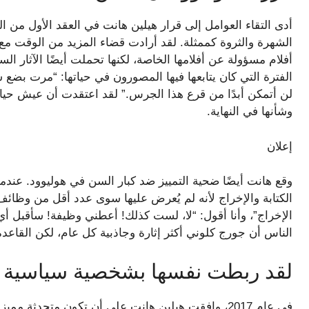
أدى التقاء العوامل إلى قرار هيلين هانت في العقد الأول من 
الشهرة والثروة كممثلة. لقد أرادت قضاء المزيد من الوقت مع ا
الفترة التي كان يتابعها فيها المصورون في حياتها: “مرت بضع س
لن أتمكن أبدًا من قرع هذا الجرس.” لقد اعتقدت أن عيش حيا
وشأنها في النهاية.
إعلان
وقع هانت أيضًا ضحية التمييز ضد كبار السن في هوليوود. عن
الكتابة والإخراج لأنه لم يُعرض عليها سوى عدد أقل من وظائف 
الإخراج”، وأنا أقول: “لا، لست كذلك! أعطني وظيفة! سأقبل 
الناس أن جورج كلوني أكثر إثارة وجاذبية كل عام، لكن القاعدة
لقد ربطت نفسها بشخصية سياسية م
في عام 2017، وافقت هيلين هانت على أن تكون متحدثة م