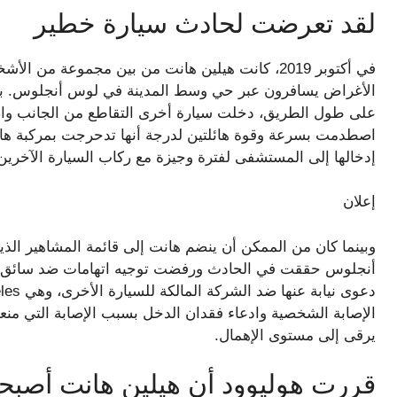
لقد تعرضت لحادث سيارة خطير
في أكتوبر 2019، كانت هيلين هانت من بين مجموعة م
الأغراض يسافرون عبر حي وسط المدينة في لوس أنجلوس. بينم
على طول الطريق، دخلت سيارة أخرى التقاطع من الجانب واص
اصطدمت بسرعة وقوة هائلتين لدرجة أنها تدحرجت بمركبة هان
إدخالها إلى المستشفى لفترة وجيزة مع ركاب السيارة الآخري
إعلان
وبينما كان من الممكن أن ينضم هانت إلى قائمة المشاهير ال
أنجلوس حققت في الحادث ورفضت توجيه اتهامات ضد سائق الس
الإصابة الشخصية وادعاء فقدان الدخل بسبب الإصابة التي من
يرقى إلى مستوى الإهمال.
قررت هوليوود أن هيلين هانت أصبح