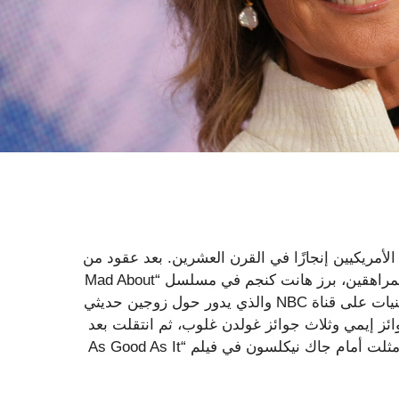
لأمريكيين إنجازًا في القرن العشرين. بعد عقود من
الأدوار الصغيرة والداعمة في المسلسلات التلفزيونية وأفلام المراهقين، برز هانت كنجم في مسلسل “Mad About
You”، وهو المسلسل الهزلي الذي حقق نجاحًا كبيرًا في التسعينيات على قناة NBC والذي يدور حول زوجين حديثي
ز إيمي وثلاث جوائز غولدن غلوب، ثم انتقلت بعد
ذلك إلى الأفلام، حيث قادت الفيلم الصيفي الرائج “Twister” ومثلت أمام جاك نيكلسون في فيلم “As Good As It