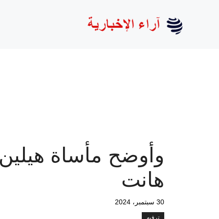
نتقل
لى
لمحتوى
وأوضح مأساة هيلين
هانت
30 سبتمبر، 2024
ترفيه