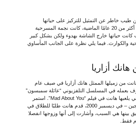
 طيب خاطر عن التمثيل للتركيز على حياتها
الشخصية. لقد كانت بحاجة إلى بعض الاهتمام أيضًا. على مدى أكثر من 20 عامًا الماضية، كانت نجمة المسرحية
 كانت حياتها خارج الشاشة بهدوء ولكن بشكل كبير
ة والكوارث. فيما يلي نظرة على الجانب المأساوي
هانك أزاريا
ت من زميلها الممثل هانك أزاريا في صيف عام
لمعروف بعمله في المسلسل التلفزيوني “عائلة سمبسون”
المثير للجدل في كثير من الأحيان). يتكرر دور مشاية الكلاب التي يلعبها هانت في فيلم “Mad About You”. استمر
الاثنان لفترة أطول كزوجين غير متزوجين مقارنة بما كانا متزوجين – في ديسمبر 2000، قدم هانت طلبًا للطلاق في
 بينها هي السبب، وأشارت إلى أنها وزوجها انفصلا
م فقط.