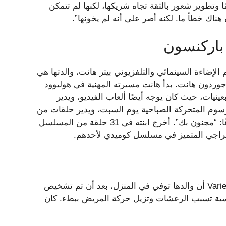
تطوير شعور بالثقة تجاه شريكها، لكنها لم تتمكن
هناك خطأ ما. لكنه أصر على أنه لم يخونها”.
باركنسون
لإضاءة السينمائي والتلفزيوني بيتر هانت، والدتها هي
ا جوردون هانت. بدأ هانت مسيرته المهنية في هوليوود
متحركة في شركة Hanna-Barbera في السبعينيات، حيث كان يوجه أيضًا ألعاب الفيديو، ويدير
اط الحركة، ويؤدي العمل الصوتي في “Dilbert” والرسوم المتحركة الصباحية يوم السبت، ويدير حلقات من
البرامج التلفزيونية في أوقات الذروة. ائتمان هانت الأكثر شيوعًا: “مجنون بك”. أخرج ابنته في 31 حلقة من المسلسل
في ديسمبر 2016، أخبر الممثل الإعلامي لهيلين هانت مجلة Variety أن والدها توفي في المنزل، بعد أن تم تشخيص
سية تسبب الرعشات وتزيل حركة المريض ببطء. كان