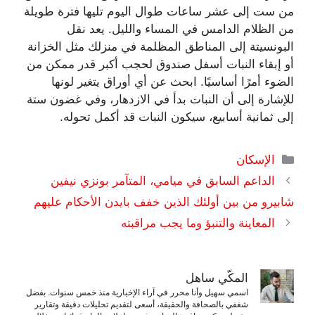
من ست إلى عشر ساعات طوال اليوم تليها فترة طويلة
من الظلام الدامس في المساء والليل. يعد نقل
البونسيتة إلى المناطق المظلمة في منزلك مثل الخزانة
أو إبقاء النبات أسفل صندوق لحجب أكبر قدر ممكن من
الضوء أمرًا أساسيًا. ابحث عن أي أوراق يتغير لونها
للإشارة إلى أن النبات بدأ في الازدهار، وفي غضون ستة
إلى ثمانية أسابيع، سيكون النبات قد أكمل تحوله.
التصنيفات
الإسكان
الداعم السابق في ميامي، المتآمر بونزي نيفين
شابيرو من بين أولئك الذين خفف بايدن الأحكام عليهم
المعاينة والتنبؤ وما يجب مراقبته
المكّي ساهل
اسمي سهيل وأنا محرر في آراء الإخبارية منذ خمس سنوات. بفضل
شغفي بالصحافة والحقيقة، أسعى لتقديم تحليلات دقيقة وتقارير