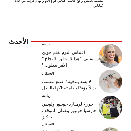
مفصلة تعكس واقع عالمنا. هدفي هو إعلام وإلهام قرائنا من خلال
كتاباتي.
الأحدث
ترفيه
اقتباس اليوم بقلم جوين
ستيفاني: “هذا لا يتعلق بالنجاح.”
الأمر يتعلق…’
الإسكان
لا يسد بندقية؟ اصنع بنفسك
بديلاً مؤقتًا بأداة تمتلكها بالفعل
رياضة
جورج لومبارد جونيور ولويس
جارسيا جونيور ينقذان الموقف
يانكيز
الإسكان