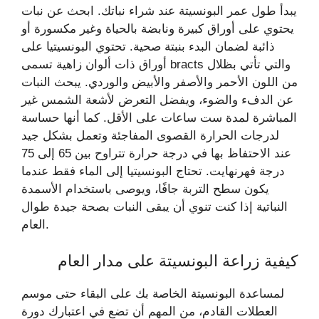
يبدأ طول عمر البونسيتة عند شراء نباتك. ابحث عن نبات
يحتوي على أوراق كبيرة ونابضة بالحياة وغير مكسورة أو
ذائبة لضمان البدء بنبتة صحية. تحتوي البونسيتيا على
أوراق ذات ألوان زاهية تسمى bracts والتي تأتي بظلال
من اللون الأحمر والأصفر والأبيض والوردي. يبحث النبات
عن الدفء والضوء، ويفضل التعرض لأشعة الشمس غير
المباشرة لمدة ست ساعات على الأقل. كما أنها حساسة
لدرجات الحرارة القصوى المفاجئة وتعمل بشكل جيد
عند الاحتفاظ بها في درجة حرارة تتراوح بين 65 إلى 75
درجة فهرنهايت. تحتاج البونسيتيا إلى الماء فقط عندما
يكون سطح التربة جافًا، ويوصى باستخدام الأسمدة
النباتية إذا كنت تنوي أن يبقى النبات بصحة جيدة طوال
العام.
كيفية زراعة البونسيتة على مدار العام
لمساعدة البونسيتة الخاصة بك على البقاء حتى موسم
العطلات القادم، من المهم أن تضع في اعتبارك دورة