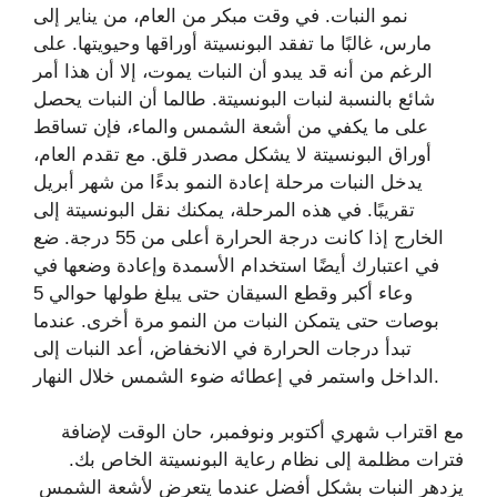
نمو النبات. في وقت مبكر من العام، من يناير إلى
مارس، غالبًا ما تفقد البونسيتة أوراقها وحيويتها. على
الرغم من أنه قد يبدو أن النبات يموت، إلا أن هذا أمر
شائع بالنسبة لنبات البونسيتة. طالما أن النبات يحصل
على ما يكفي من أشعة الشمس والماء، فإن تساقط
أوراق البونسيتة لا يشكل مصدر قلق. مع تقدم العام،
يدخل النبات مرحلة إعادة النمو بدءًا من شهر أبريل
تقريبًا. في هذه المرحلة، يمكنك نقل البونسيتة إلى
الخارج إذا كانت درجة الحرارة أعلى من 55 درجة. ضع
في اعتبارك أيضًا استخدام الأسمدة وإعادة وضعها في
وعاء أكبر وقطع السيقان حتى يبلغ طولها حوالي 5
بوصات حتى يتمكن النبات من النمو مرة أخرى. عندما
تبدأ درجات الحرارة في الانخفاض، أعد النبات إلى
الداخل واستمر في إعطائه ضوء الشمس خلال النهار.
مع اقتراب شهري أكتوبر ونوفمبر، حان الوقت لإضافة
فترات مظلمة إلى نظام رعاية البونسيتة الخاص بك.
يزدهر النبات بشكل أفضل عندما يتعرض لأشعة الشمس