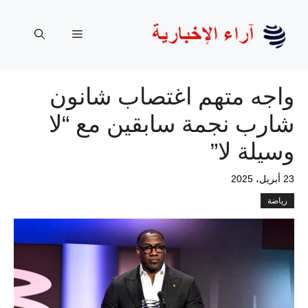
نتقل
لى
القائمة
لمحتوى
واجه متهم اغتصاب شانون
شارب نجمة سابقين مع “لا
وسيلة لا”
23 أبريل، 2025
رياضة