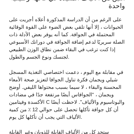
واحدة
على الرغم من أن الدراسة المذكورة أعلاه أجريت على
الحيوانات ، إلا أنها تلقي بعض الضوء على القوة الوقائية
المحتملة في الجوافة. كما أنه يوفر بعض الأدلة ذات
الصلة سريريًا لدعم إضافة الجوافة في دورانك الأسبوعي
إذا كنت ترغب في البقاء ضمن نطاق الوزن الطبيعي
لجنسك ونوع الجسم والطول.
في مقابلة مع اليوم ، دعمت اختصاصي التغذية المسجل
شيلي ويجمان فكرة تناول الجوافا لتعزيز صحة الأمعاء
المحسنة والبقاء ، لا سيما بسبب محتواها الليفي. أوضح
ويجمان ، “الجوافاس أيضًا مرتفعة جدًا في مضادات
الأكسدة وفيتامين C والبوتاسيوم والألياف”. لاحظت أيضًا
أن كل جوافة تأكلها تحصل على حوالي 12 ٪ من كمية
الألياف التي يجب أن تأكلها كل يوم.
ستجد كل من الألياف القابلة للذوبان وغير القابلة