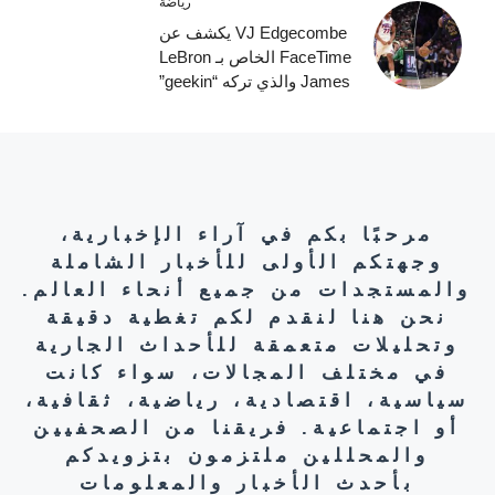
رياضة
VJ Edgecombe يكشف عن
FaceTime الخاص بـ LeBron
James والذي تركه “geekin”
مرحبًا بكم في آراء الإخبارية،
وجهتكم الأولى للأخبار الشاملة
والمستجدات من جميع أنحاء العالم.
نحن هنا لنقدم لكم تغطية دقيقة
وتحليلات متعمقة للأحداث الجارية
في مختلف المجالات، سواء كانت
سياسية، اقتصادية، رياضية، ثقافية،
أو اجتماعية. فريقنا من الصحفيين
والمحللين ملتزمون بتزويدكم
بأحدث الأخبار والمعلومات