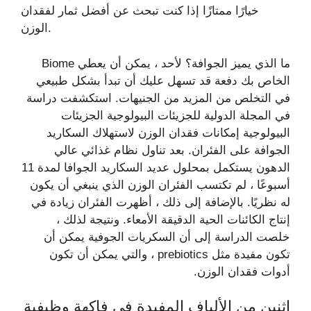
خيارًا ممتازًا إذا كنت تبحث عن أفضل ثمار لفقدان
الوزن.
ما الذي يميز الجوافة؟ لأحد ، يمكن أن يعطي Biome
الخاص بك دفعة قد تسهل عليك أن تبدأ بشكل طبيعي
في التخلص من المزيد من الجنيهات. استكشفت دراسة
في المجلة الدولية للجزيئات البيولوجية الجزيئات
البيولوجية إمكانات فقدان الوزن لاستهلاك السكاريد
الجوافة على الفئران. بعد تناول نظام غذائي عالي
الدهون يستكمل بمحلول عديد السكاريد الجوافا لمدة 11
أسبوعًا ، لم تكتسب الفئران الوزن الذي ينبغي أن يكون
له نظريًا. بالإضافة إلى ذلك ، أظهرت الفئران زيادة في
إنتاج الكائنات الحية الدقيقة الأمعاء. ونتيجة لذلك ،
خلصت الدراسة إلى أن السكريات الجوفية يمكن أن
تكون مفيدة مثل prebiotics ، والتي يمكن أن تكون
أدوات فقدان الوزن.
اثنين من الألياف المفيدة في فاكهة وظيفية