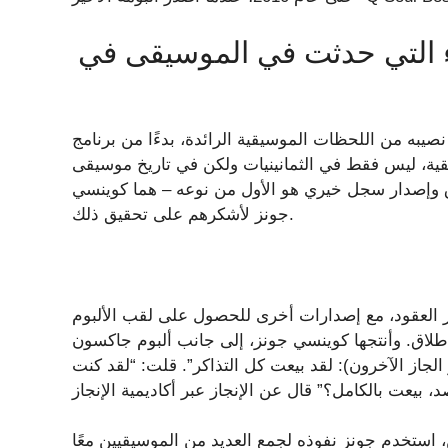
اء التي حدثت في الموسيقى في
 اللحظات الموسيقية الرائدة، بدءًا من برنامج Live Aid وحتى ظهور موسيقى الهيب
قية، ليس فقط في الثمانينيات ولكن في تاريخ موسيقى
إطلاق وإصدار سجل خيري هو الأول من نوعه – هما كوينسي
جونز لأشكرهم على تحقيق ذلك.
ثريلر” لمايكل جاكسون عام 1982، على مر العقود، مع إصدارات أخرى للحصول على لقب الألبوم
أنتجها كوينسي جونز، إلى جانب ألبوم جاكسون “Off the Wall” عام 1979 وإصداره “Bad”
يو الجاز الآخرون): لقد بيعت كل التذاكر”. قلت: “لقد كنت
ريسكين، استخدم جونز نفوذه لجمع العديد من الموسيقيين معًا