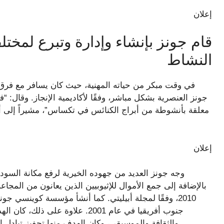
إعلان
قام جونز بإنشاء وإدارة وتبرع لمختل
النشاط
في وقت مبكر من حياته المهنية، حيث كان يسافر مع فرق
جونز العنصرية بشكل مباشر، وفقًا لأكاديمية الإنجاز. وقال: “
معلقة بأنشوطة من أبراج الكنائس في تكساس”، مشيراً إلى أن
إعلان
وجه جونز العديد من جهوده الخيرية لرفع مكانة السود 
بالإضافة إلى جمع الأموال للإثيوبيين الذين يعانون من المجاع
2010، وفقًا لمجلة أبيليتي. كما أنشأ مؤسسة كوينسي ج
جنوب أفريقيا في عام 2001. علاوة
والثقافة والموسيقى، وكان الهدف منها تحفيز تبادل الثقافات. بين الشباب في لوس أنجلوس وجنوب أفريقيا.