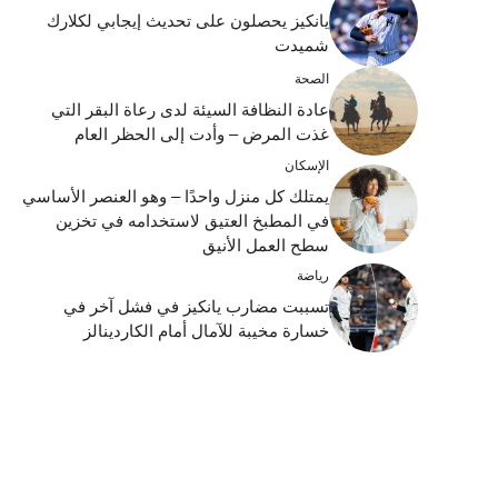
يانكيز يحصلون على تحديث إيجابي لكلارك
شميدت
الصحة
عادة النظافة السيئة لدى رعاة البقر التي
غذت المرض – وأدت إلى الحظر العام
الإسكان
يمتلك كل منزل واحدًا – وهو العنصر الأساسي
في المطبخ العتيق لاستخدامه في تخزين
سطح العمل الأنيق
رياضة
تسببت مضارب يانكيز في فشل آخر في
خسارة مخيبة للآمال أمام الكاردينالز