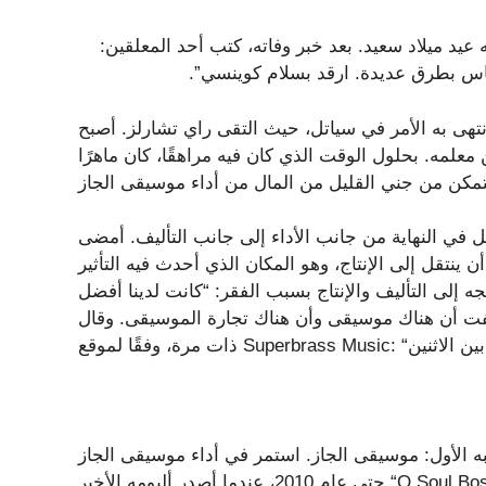
، بتاريخ 2 نوفمبر، تمنى لابنته عيد ميلاد سعيد. بعد خبر وفاته، كتب أحد المعلقين:
لناس بطرق عديدة. ارقد بسلام كوينسي”.
لأكاديمية الإنجاز، وانتهى به الأمر في سياتل، حيث التقى راي تشارلز. أصبح
علمه. بحلول الوقت الذي كان فيه مراهقًا، كان ماهرًا
 في النهاية من جانب الأداء إلى جانب التأليف. أمضى
ينتقل إلى الإنتاج، وهو المكان الذي أحدث فيه التأثير
جه إلى التأليف والإنتاج بسبب الفقر: “كانت لدينا أفضل
تشفت أن هناك موسيقى وأن هناك تجارة الموسيقى. وقال
 الأول: موسيقى الجاز. استمر في أداء موسيقى الجاز
ه الأخير “Q Soul Bossa Nostra”.