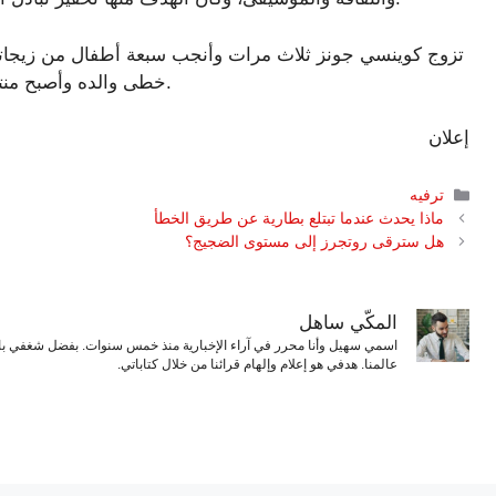
تزوج كوينسي جونز ثلاث مرات وأنجب سبعة أطفال من زيجاته 
خطى والده وأصبح منتجًا موسيقيًا، بينما أصبحت ابنتاه رشيدة وكيدادا ممثلتين.
إعلان
التصنيفات
ترفيه
ماذا يحدث عندما تبتلع بطارية عن طريق الخطأ
هل سترقى روتجرز إلى مستوى الضجيج؟
المكّي ساهل
اسمي سهيل وأنا محرر في آراء الإخبارية منذ خمس سنوات. بفضل شغفي بال
عالمنا. هدفي هو إعلام وإلهام قرائنا من خلال كتاباتي.