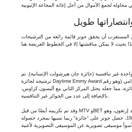
نتصاراتها طويل
المستغرب أن يحقق جونز قائمة رائعة من الترشيحات
احدة غير تنافسية (جائزة جان هيرشولت الإنسانية). تم
ترشيحه لجائزة Daytime Emmy Award أربع مرات، وفاز بها مرة واحدة. تم ترشيحه لـ 79 جائزة جرامي (وهو رقم
، وفقًا لموقع الصناعة على الإنترنت)، وفاز بها بـ 28 جائزة، مما جعله يحتل المركز الثاني مع أليسون كراوس،
بالإضافة إلى عدد من الجوائز غير التنافسية.
وقد تم تكريمه أيضًا من قبل MTV وBET وقاعة مشاهير الروك آند رول، حيث منحته الأخيرة جائزة أحمد إرتغون، وهو
شرف يُمنح للمحترفين غير المؤدين في هذا النوع. في عام 1986، حصل جونز على “جائزة” ربما نسيها بمجرد حصوله