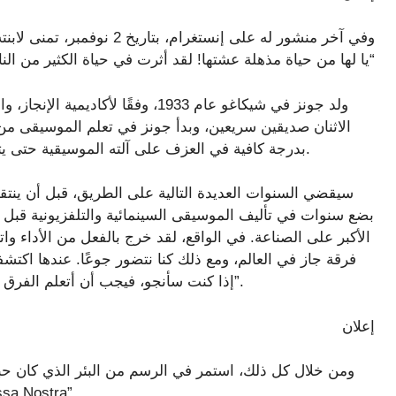
وفي آخر منشور له على إنستغرام
“يا لها من حياة مذهلة عشتها! لقد أثرت في حياة الكثير من ا
ولد جونز في شيكاغو عام 1933، وفقًا 
الاثنان صديقين سريعين، وبدأ جونز في تعلم الموسيقى من م
بدرجة كافية في العزف على آلته الموسيقية حتى يتمكن من جني القليل من المال من أداء موسيقى الجاز.
سيقضي السنوات العديدة التالية على الطريق، قبل أن ينتقل
بضع سنوات في تأليف الموسيقى السينمائية والتلفزيونية قبل أن 
الأكبر على الصناعة. في الواقع، لقد خرج بالفعل من الأداء وات
فرقة جاز في العالم، ومع ذلك كنا نتضور جوعًا. عندها اك
ذات مرة، وفقًا لموقع Superbrass Music: “إذا كنت سأنجو، فيجب أن أتعلم الفرق بين الاثنين”.
إعلان
ومن خلال كل ذلك، استمر في الرسم من البئر الذي كان حبه
حتى عام 2010، عندما أصدر ألبوم