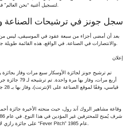
لتسجيل أغنية “نحن العالم” في محاولة لجمع الأموال من أجل إغاثة المجاعة الإثيوبية.
سجل جونز في ترشيحات الصناعة وا
بعد أن أمضى أجزاء من سبعة عقود في الموسيقى، ليس من 
والانتصارات في الصناعة. في الواقع، هذه القائمة طويلة جدًا بحيث لا يمكن مناقشتها إلا في الخطوط العريضة هنا.
إعلان
تم ترشيح جونز لجائزة الأوسكار سبع مرات وفاز بجائزة و
قياسي
على جائزة رازي لأسوأ موسيقى تصويرية عن الموسيقى التصويرية لأغنية “Fever Pitch” عام 1985.