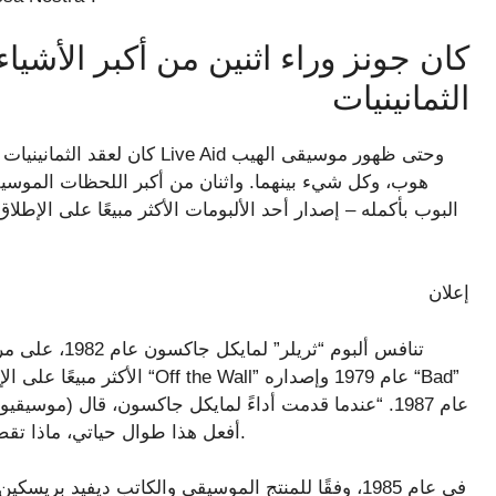
كان جونز وراء اثنين من أكبر الأشي
الثمانينيات
كان لعقد الثمانينيات نصيبه من
هوب، وكل شيء بينهما. واثنان من أكبر اللحظات الموسي
البوب ​​بأكمله – إصدار أحد الألبومات الأكثر مبيعًا على ال
إعلان
تنافس ألبوم “
الأكثر مبيعًا على الإطلاق. و
عام 1987. “عندما قدمت أداءً لمايكل جاكسون، قال (موسيق
أفعل هذا طوال حياتي، ماذا تقصد، بيعت بالكامل؟” قال عن الإنجاز عبر أكاديمية الإنجاز.
في عام 1985، وفقًا للمنتج الموسيقي والكاتب ديفيد ب