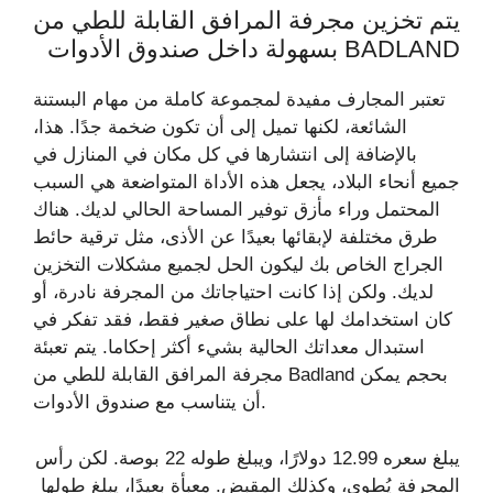
يتم تخزين مجرفة المرافق القابلة للطي من
BADLAND بسهولة داخل صندوق الأدوات
تعتبر المجارف مفيدة لمجموعة كاملة من مهام البستنة
الشائعة، لكنها تميل إلى أن تكون ضخمة جدًا. هذا،
بالإضافة إلى انتشارها في كل مكان في المنازل في
جميع أنحاء البلاد، يجعل هذه الأداة المتواضعة هي السبب
المحتمل وراء مأزق توفير المساحة الحالي لديك. هناك
طرق مختلفة لإبقائها بعيدًا عن الأذى، مثل ترقية حائط
الجراج الخاص بك ليكون الحل لجميع مشكلات التخزين
لديك. ولكن إذا كانت احتياجاتك من المجرفة نادرة، أو
كان استخدامك لها على نطاق صغير فقط، فقد تفكر في
استبدال معداتك الحالية بشيء أكثر إحكاما. يتم تعبئة
مجرفة المرافق القابلة للطي من Badland بحجم يمكن
أن يتناسب مع صندوق الأدوات.
يبلغ سعره 12.99 دولارًا، ويبلغ طوله 22 بوصة. لكن رأس
المجرفة يُطوى، وكذلك المقبض. معبأة بعيدًا، يبلغ طولها