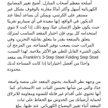
أسلحة معظم أصحاب المنازل. أصبح تغيير المصابيح
الكهربائية أسهل وأكثر أمانًا مقارنة بالوقوف بشكل غير
مستقر على الكرسي، ويمكن أن يساعد أيضًا عند
الديكور. في الواقع، إنها مفيدة في أي سيناريو تقريبًا
حيث يكون طول الإنسان عيبًا. ومع ذلك، إذا كنت لا تنوي
استخدامه كل يوم، فإن اختيار المقعد المناسب لمنزلك
يتعلق بالمنفعة بقدر ما يتعلق بقابلية التخزين، وفي
المرائب حيث يصعب توفير المساحة، من المرجح أن
يكون الشيء القابل للطي هو الأكثر ملاءمة. لهذا السبب،
يعد مقعد Franklin’s 3-Step Steel Folding Step Stool
واحدًا من أفضل اختياراتنا إذا كانت المساحة لديك
محدودة.
من وجهة نظر السلامة، يحتوي المقعد على منصة واسعة
جدًا، والتي من شأنها تحسين الثبات عند الاستخدام. كما
أنها تحتوي على أقدام غير قابلة للتشوه ومقاومة للانزلاق
لحماية أرضياتك من الخدوش مع الحفاظ على ثبات
المقعد أثناء تغيير المصباح الكهربائي. عند طيها، يبلغ