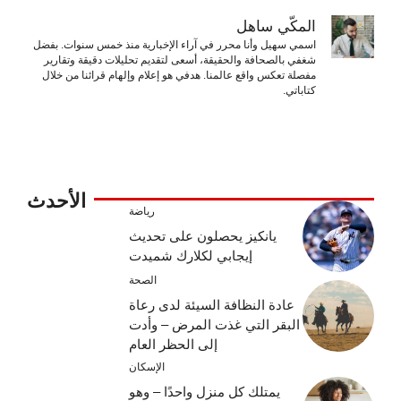
المكّي ساهل
اسمي سهيل وأنا محرر في آراء الإخبارية منذ خمس سنوات. بفضل
شغفي بالصحافة والحقيقة، أسعى لتقديم تحليلات دقيقة وتقارير
مفصلة تعكس واقع عالمنا. هدفي هو إعلام وإلهام قرائنا من خلال
كتاباتي.
الأحدث
رياضة
يانكيز يحصلون على تحديث
إيجابي لكلارك شميدت
الصحة
عادة النظافة السيئة لدى رعاة
البقر التي غذت المرض – وأدت
إلى الحظر العام
الإسكان
يمتلك كل منزل واحدًا – وهو