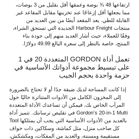
ارتفاعها 48 ¾ بوصة وعمقها أقل بقليل من 3 بوصات،
مما يجعلها أقل إزعاجًا عند تخزينها مقابل المقاعد غير
القابلة للطي. يعد المقعد أيضًا من بين العديد من
منتجات Harbour Freight الجديدة التي تستحق الشراء،
وفقًا للعملاء، حيث أشار العديد منهم إلى جودة بناء
المنتج، خاصة بالنظر إلى سعره البالغ 49.99 دولارًا.
تعمل أداة GORDON المتعددة 20 في 1
على تبسيط مجموعة أدواتك الأساسية في
حزمة واحدة بحجم الجيب
إذا كانت المساحة لديك ضيقة جدًا أو لا تحتاج بالضرورة
إلى المخزون الكامل من الأدوات المتناثرة حاليًا حول
المرآب الخاص بك، فيمكن أن تساعدك الأداة المتعددة
في تقليص ترسانتك. تتميز أداة Gordon’s 20-in-1 Multi
Tool بالعديد من الأدوات الأساسية التي يجب أن يمتلكها
كل صاحب منزل، مثل كماشة، وسكاكين ذات حواف
مستقيمة ومسننة، والعديد من المفكات، ومكشكش،