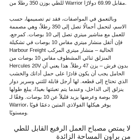
للطي بوزن 350 رطلًا من Warrior مقابل 69.99 دولارًا.
وبالتعمق في المواصفات، فقد تم تصميمها، حسب
الاسم، لتحمل أحمالًا تصل إلى 350 رطلاً، وهي مصممة
للعمل مع مناشير ميتري تصل إلى 10 بوصات. كمرجع،
فإن أثقل منشار ميتري مقاس 10 بوصات في تشكيلة
Harbour Freight الحالية – منشار ميتري المركب
المنزلق ثنائي المشطوف مقاس 10 بوصات من
Hercules 20V بدون فرش – يزن 47 رطلاً. هذا يعني أن
الحامل يجب أن يكون قادرًا على حمل أداتك والخشب
الذي تحتاج إلى قطعه. لها أرجل قابلة للثني وسرير دوار
ينزلق إلى الداخل، وعندما يتم تعبئتها بعيدًا، يبلغ طولها
39 بوصة وعرضها يزيد قليلاً عن 10 بوصات. وفقًا لـ
Warrior، يوفر هيكلها الفولاذي المتين دعمًا قويًا
ومستويًا.
لا يمتص مصباح العمل الرفيع القابل للطي
من براون المساحة الزائدة