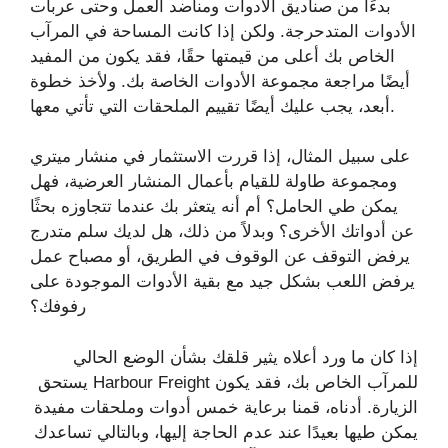
بدءًا من صناديق الأدوات ومناضد العمل وحتى عربات
الأدوات المتدحرجة. ولكن إذا كانت المساحة في المرآب
الخاص بك أعلى من قيمتها حقًا، فقد يكون من المفيد
أيضًا مراجعة مجموعة الأدوات الخاصة بك. ولأخذ خطوة
أبعد، يجب عليك أيضًا تقييم الملحقات التي تأتي معها.
على سبيل المثال، إذا قررت الاستثمار في منشار ميتري
ومجموعة طاولة للقيام بأعمال المنشار العرضية، فهل
يمكن طي الحامل؟ أم أنه يتعثر بك عندما تتجاوزه بحثًا
عن أدواتك الأخرى؟ وبدلاً من ذلك، هل لديك سلم متدرج
يرفض التوقف عن الوقوف في الطريق، أو مصباح عمل
يرفض اللعب بشكل جيد مع بقية الأدوات الموجودة على
رفوفك؟
إذا كان ما ورد أعلاه يثير قلقك بشأن الوضع الحالي
للمرآب الخاص بك، فقد يكون Harbour Freight يستحق
الزيارة. أدناه، قمنا برعاية خمس أدوات وملحقات مفيدة
يمكن طيها بعيدًا عند عدم الحاجة إليها، وبالتالي تساعدك