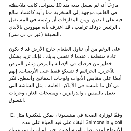
مازحًا أنه لم يغسل يديه منذ 10 سنوات. كانت ملاحظته
في الغالب موجهة إلى السخرية مما رأيه كاعتماد مبالغ
فيه على اليدين. ومن المفارقات أن رئيسه في المستقبل
، الرئيس دونالد ترامب ، قد اعترف بأنه مهووس بالأيدي
النظيفة (عبر بي بي سي).
على الرغم من أن تناول الطعام خارج الأرض قد لا يكون
عادة منتظمة ، عندما لا تغسل يديك ، فإنك تزيد بشكل
خطير من فرصك في الإصابة بالمرض ونشر المرض
للآخرين. الجراثيم لا تتسكع فقط على الأرضيات. إنهم
أيضًا على مقابض الأبواب ولوحات المفاتيح وأسطح. فكر
في كل ما تلمسه في الأماكن العامة ، مثل الشاشة التي
تعمل باللمس ، والدرابزين ، ومضخات الغاز ، وعربات
التسوق.
وفقًا لوزارة الصحة في مينيسوتا ، يمكن للبكتيريا مثل E.
coli و Salmonella البقاء على قيد الحياة على هذه
الأسطح لمدة تصل إلى ساعتين. حتى لو لم تلمس عينيك