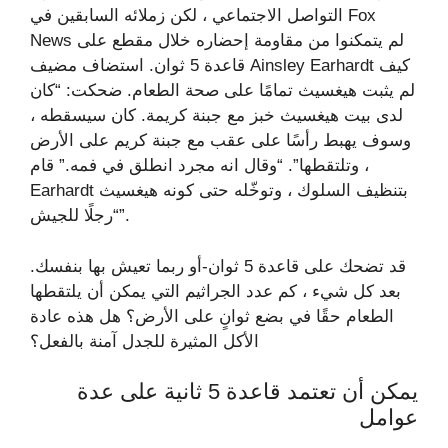
التواصل الاجتماعي ، لكن زملائه السابقين في Fox
News لم يتمكنوا من مقاومة إحضاره خلال مقطع على
قاعدة 5 ثوان. استضاف مضيف Ainsley Earhardt كيف
لم يثبت هيغسيث تمامًا على صحة الطعام. ضحكت: “كان
لدى بيت هيغسيث خبز مع جبنة كريمة. كان سيسقطه ،
وسوف يهبط رأسًا على عقب مع جبنة كريم على الأرض
، وتلتقطها”. “وقال انه مجرد انطلق في فمه.” قام
Earhardt بتنظيف السلوك ، وتوخّله حتى كونه هيغسيث
“رجلًا للجيش”.
قد تضحك على قاعدة 5 ثوان-أو ربما تعيش بها بنفسك.
بعد كل شيء ، كم عدد الجراثيم التي يمكن أن يلتقطها
الطعام حقًا في بضع ثوانٍ على الأرض؟ هل هذه عادة
الأكل المثيرة للجدل آمنة بالفعل؟
يمكن أن تعتمد قاعدة 5 ثانية على عدة
عوامل