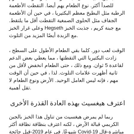
للصدأ أكثر. نوع الطعام يهم أيضا. التقطت الأطعمة
الرطبة مثل البطيخ معظم البكتيريا ، في حين أن الأطعمة
الجفاف مثل الحلوى الصمغية التقطت أقل ما يلتقط.
وعلى غرار الخبز Hegseth مع جبنة كريم ، جذبت الخبز
مع الزبدة أيضًا المزيد من التلوث.
الوقت لعب دور. كلما بقي الطعام الأطول على السطح ،
زادت البكتيريا التي التقطتها ، مما يعطي بعض الدعم
لقاعدة 5 ثوان. ومع ذلك ، حتى الطعام انخفض لأقل من
ثانية أظهرت علامات التلوث. لذا ، في حين أن الوقت
مهم ، فإنه ليس العامل الوحيد. الأرض ونوع الطعام لا
تقل أهمية.
اعترف هيغسيث بهذه العادة القذرة الأخرى
ربما لم يمرض هيغسيث من تناول هذا الخبز بالجبن
الكريمي قبالة الأرض ، لكنه اعترف بنظافة نظافة أكثر
شيوعًا. في عام 2019-قبل جائحة Covid-19 مباشرة-قال