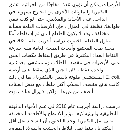
الأرضيات يمكن أن تؤوي عددًا مفاجئًا من الجراثيم. تشق
البكتيريا والملوثات الأخرى من الخارج بسهولة في
الداخل على الأحذية والملابس. حتى لو كنت تبقي
طوابقك نظيفة في المنزل ، فإن الأرضيات العامة مسألة
مختلفة ، وقد لا يكون الطعام الذي تم إسقاطه آمنًا
لتناول الطعام. اختبرت دراسة أجريت عام 2021 في
مجلة طب المجتمع وأبحاث الصحة العامة مدى سرعة
التقاط الغذاء البكتيريا عن طريق إسقاط مكعبات الجبن
على الأرضيات في مقصف للطلاب ومستشفى. بعد ثانية
واحدة فقط ، كان الجبن الذي سقط على أرضية
المستشفى ملوثة بالفعل بالبكتيريا ، بما في ذلك E. coli.
كانت نتائج مقصف الطلاب أكثر خلطًا ، مع بعض العينات
أنظف من غيرها ، ولكن لا يزال هناك تلوث.
درست دراسة أجريت عام 2016 في علم الأحياء الدقيقة
التطبيقية والبيئية كيف تؤثر الأسطح والأطعمة المختلفة
على نقل البكتيريا. وجد الباحثون أن السجاد نقل أقل
البكتيريا ، بينما نقل البلاط والخشب والفولاذ المقاوم