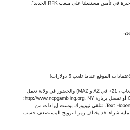
ن.
يجب أن يكون 18+ (19+ في AL ، NE ؛ 19+ في CO لبعض الألعاب ، 21+ في AZ و MAZ) والحضور في ولاية تعمل
فيها المستضعف. مهتم بلعبك؟ اتصل بالرقم 1-800-GABMLER أو تفضل بزيارة http://www.ncpgambling.org. NY:
اتصل بـ 24/7 Hopeline على 1-877-8-Hopeny أو Text Hopeny (467369). تتلقى نيويورك بوست إيرادات من
ء عملية شراء. قد يختلف رمز الترويج المستضعف حسب