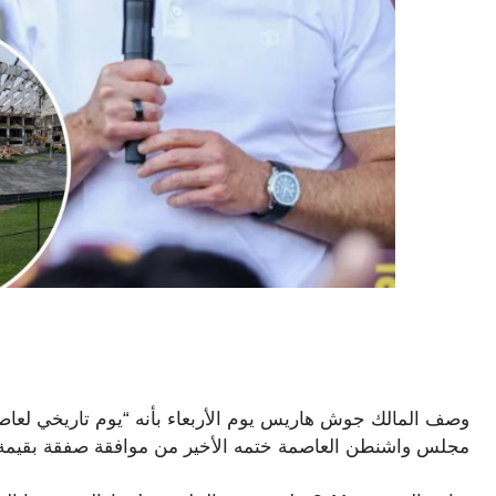
وصف المالك جوش هاريس يوم الأربعاء بأنه “يوم تاريخي لعاصم
مجلس واشنطن العاصمة ختمه الأخير من موافقة صفقة بقيمة 3.7 مليار دولار ستعيد الامتياز إلى عاصمة البلا