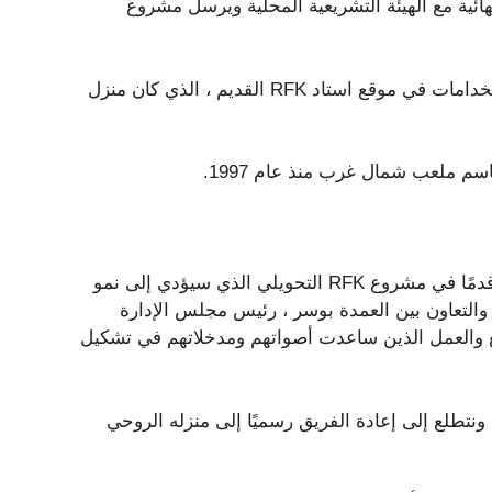
بةها النهائية مع الهيئة التشريعية المحلية ويرسل مشروع
يخطط القادة لبناء ملعب جديد ، يتماشى مع تطور متعدد الاستخدامات في موقع استاد RFK القديم ، الذي كان منزل
اسم ملعب شمال غرب منذ عام 1997.
وقال هاريس في بيان “بموافقة المجلس ، يمكننا الآن المضي قدمًا في مشروع RFK التحويلي الذي سيؤدي إلى نمو
ني والتعاون بين العمدة بوسر ، رئيس مجلس الإدارة
تمع والعمل الذين ساعدت أصواتهم ومدخلاتهم في تشكيل
ن ممتنون للغاية للعودة الدافئة إلى المنطقة ومركز DMV ، ونتطلع إلى إعادة الفريق رسميًا إلى منزله الروحي