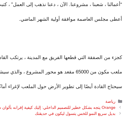
“أعمالنا ، شعبنا ، مشروعنا. الآن ، دعنا نذهب إلى العمل” ، كتب
أعطى مجلس العاصمة موافقة أولية الشهر الماضي.
كجزء من الصفقة التي قطعها الفريق مع المدينة ، يرتكب القادة 2.7 مليار دولار للمب
ملعب مكون من 65000 مقعد هو محور المشروع ، والذي سيشمل أيضًا وحدات سكنية و Sportsplex جديدة.
سيحتاج القادة أيضًا إلى تطوير الأرض حول الملعب لإغراء أماك
التصنيفات
رياضة
Orange يتجه بشكل خطير للتصميم الداخلي: إليك كيفية إقرانه بألوان شائعة أخرى
بديل سريع النمو للخس يتسول ليكون في حديقتك