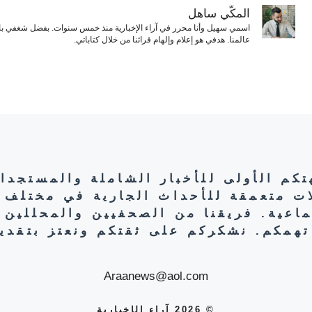
المكّي ساهل
اسمي سهيل وأنا محرر في آراء الإخبارية منذ خمس سنوات. بفضل شغفي بال
عالمنا. هدفي هو إعلام وإلهام قرائنا من خلال كتاباتي.
هتكم الأولى للأخبار الشاملة والمستجدا
ات متعمقة للأحداث الجارية في مختلف 
تماعية. فريقنا من الصحفيين والمحللين 
تهمكم. نشكركم على ثقتكم ونعتز بتقديم
Araanews@aol.com
© 2026 آراء الإخبارية