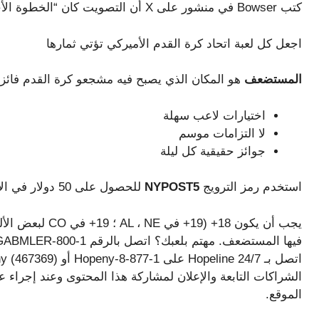
كتب Bowser في منشور على X أن التصويت كان “الخطوة الأخيرة في تأمين مستقبلنا على ملعب RFK الجديد”.
اجعل كل لعبة اتحاد كرة القدم الأميركي تؤتي ثمارها
المستضعف
هو المكان الذي يصبح فيه مشجعو كرة القدم فائزي
اختيارات لاعب سهلة
لا التزامات موسم
جوائز حقيقية كل ليلة
استخدم رمز الترويج
NYPOST5
للحصول على 50 دولار في الاعتمادات الموقع عندما تلعب 5 دولارات!
الشراكات التابعة والإعلان لمشاركة هذا المحتوى وعند إجرا
الموقع.