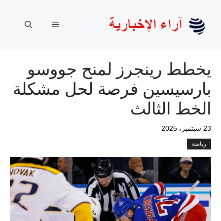
نتقل
لى
القائمة
لمحتوى
يخطط رينجرز لمنح جووسو
بارسيسين فرصة لحل مشكلة
الخط الثالث
23 سبتمبر، 2025
رياضة