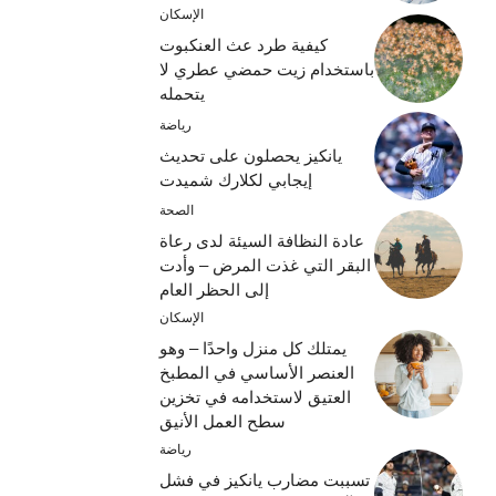
الإسكان
كيفية طرد عث العنكبوت
باستخدام زيت حمضي عطري لا
يتحمله
رياضة
يانكيز يحصلون على تحديث
إيجابي لكلارك شميدت
الصحة
عادة النظافة السيئة لدى رعاة
البقر التي غذت المرض – وأدت
إلى الحظر العام
الإسكان
يمتلك كل منزل واحدًا – وهو
العنصر الأساسي في المطبخ
العتيق لاستخدامه في تخزين
سطح العمل الأنيق
رياضة
تسببت مضارب يانكيز في فشل