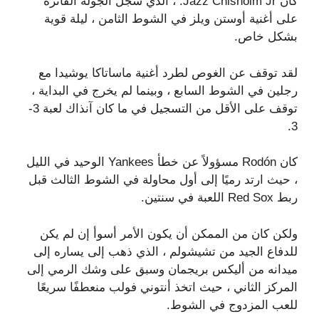
كان Jazz Chisholm Jr. ، الذي سجل الجولة الفائزة
على أغنية أوستن ويلز في الشوط الثامن ، ليلة قوية
بشكل خاص.
لقد توقف عن الغوص لطرد أغنية ماساتاكا يوشيدا مع
رجلين في الشوط السابع ، وبينما لم يخرج في البداية ،
توقف على الأقل من التسجيل في ما كان آنذاك لعبة 3-
3.
كان Rodón مسؤولاً عن خطأ Yankees الوحيد في الليل
، حيث ارتد رميًا إلى أول محاولة في الشوط الثالث قبل
ربط Red Sox اللعبة في سنتين.
ولكن كان من الممكن أن يكون الأمر أسوأ إن لم يكن
للدفاع الجيد من تشيشولم ، الذي ذهب إلى يساره إلى
ميدانه من أليكس بريجمان وسبق على وشك الرمي إلى
المركز الثاني ، حيث اتخذ أنتوني فولب منعطفًا سريعًا
للعب المزدوج في الشوط.