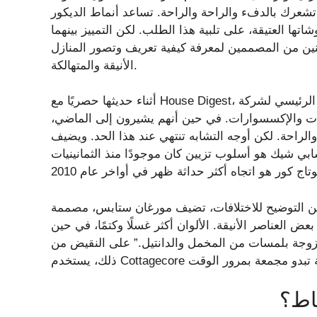
تشعرك بالدفء والراحة والراحة. تساعد أنماط الديكور
تها العتيقة، على تلبية هذا الطلب. لكن التمييز بينهما
اثنين من المصممين لمعرفة كيفية تعريف وتصور المنازل
الأنيقة والمتهالكة.
أثناء حديثها حصريًا مع House Digest، أوضحت ماجي جريسبيك، المؤسس والمصمم الرئيسي لشركة MNG Design،
ات والإكسسوارات. في حين أنهم يشيرون إلى الماضي،
راحة. لكن أوجه التشابه تنتهي عند هذا الحد. ويضيف
بي شيك هو أسلوب تزيين كان موجودًا منذ الثمانينيات
ضيح للاختلافات، تضيف مورغان ستابس، مصممة Daley Home، في مقابلتها الحصرية، “توفر الأناقة
بعض العناصر الأنيقة. الألوان أكثر غسلًا وكتمًا، في حين
مزوجة بلمسات من المخمل والدانتيل.” على النقيض من
اط؟