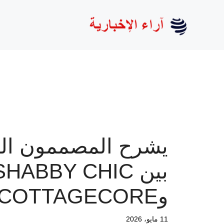
نتقل
لى
لمحتوى
يشرح المصممون ال
بين SHABBY CHIC
وCOTTAGECORE
11 مايو، 2026