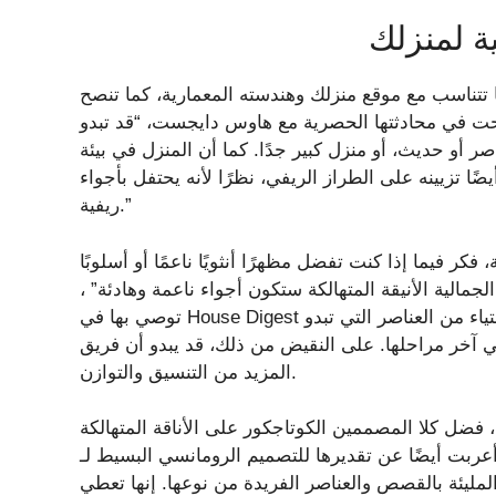
لية لمنزلك
ا تتناسب مع موقع منزلك وهندسته المعمارية، كما تنصح
ضحت في محادثتها الحصرية مع هاوس دايجست، “قد تبدو
اصر أو حديث، أو منزل كبير جدًا. كما أن المنزل في بيئة
تزيينه على الطراز الريفي، نظرًا لأنه يحتفل بأجواء
ريفية.”
 فيما إذا كنت تفضل مظهرًا أنثويًا ناعمًا أو أسلوبًا
جمالية الأنيقة المتهالكة ستكون أجواء ناعمة وهادئة” ،
توصي بها في House Digest حصريًا. ما لم تكن بالطبع تعتبرها أنثوية للغاية أو تشعر بالاستياء من العناصر التي تبدو
 مراحلها. على النقيض من ذلك، قد يبدو أن فريق Cottagecore أكثر سهولة في التواصل ولكنه يتطلب
المزيد من التنسيق والتوازن.
لا المصممين الكوتاجكور على الأناقة المتهالكة. Griesbeck، التي تنسب الفضل إلى تربيتها في
ًا عن تقديرها للتصميم الرومانسي البسيط لـ Cottagecore. يحبها
ليئة بالقصص والعناصر الفريدة من نوعها. إنها تعطي