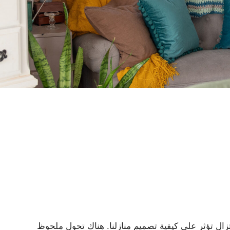
ها الوباء لا تزال تؤثر على كيفية تصميم منازلنا. هناك تحول ملحوظ