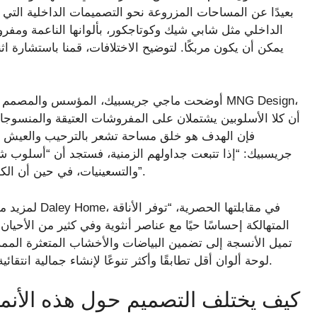
بعيدًا عن المساحات المزروعة نحو التصميمات الداخلية التي 
الداخلي مثل شابي شيك وكوتاجكور، بألوانها الناعمة ومفروشا
يمكن أن يكون مربكًا. لتوضيح الاختلافات، قمنا باستشارة 
أن كلا الأسلوبين يشتملان على المفروشات العتيقة والمنسوج
فإن الهدف هو خلق مساحة تشعر بالترحيب والعيش وال
جريسبيك: “إذا تتبعت جداولهم الزمنية، فستجد أن “أسلوب شا
والتسعينيات، في حين أن الكوتاج كور هو اتجاه أكثر حداثة ظهر في أواخر عام 2010”.
لمزيد من التو
المتهالكة إحساسًا حيًا مع عناصر أنثوية وفي كثير من الأحيان 
تميل الأنسجة إلى تضمين البياضات والأخشاب المتعثرة الم
ذلك، يستخدم Cottagecore لوحة ألوان أقل تطابقًا وأكثر تنوعًا لإنشاء جمالية انتقائية تبدو مجمعة بمرور الوقت.
كيف يختلف التصميم حول هذه الأنم