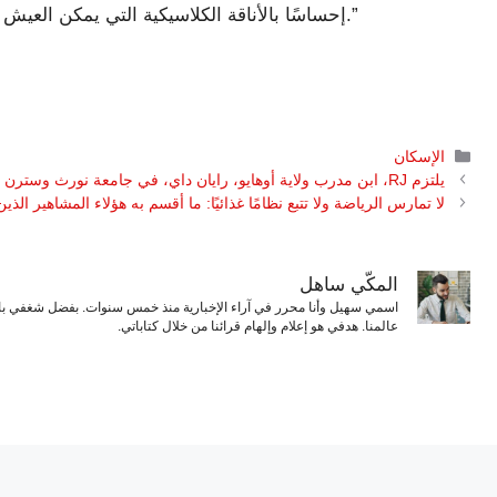
إحساسًا بالأناقة الكلاسيكية التي يمكن العيش فيها بشكل مريح اليوم وتنتقل أيضًا إلى الأجيال القادمة.”
التصنيفات
الإسكان
يلتزم RJ، ابن مدرب ولاية أوهايو، رايان داي، في جامعة نورث وسترن
لا تمارس الرياضة ولا تتبع نظامًا غذائيًا: ما أقسم به هؤلاء المشاهير الذين تزيد أعمارهم ع
المكّي ساهل
اسمي سهيل وأنا محرر في آراء الإخبارية منذ خمس سنوات. بفضل شغفي بال
عالمنا. هدفي هو إعلام وإلهام قرائنا من خلال كتاباتي.