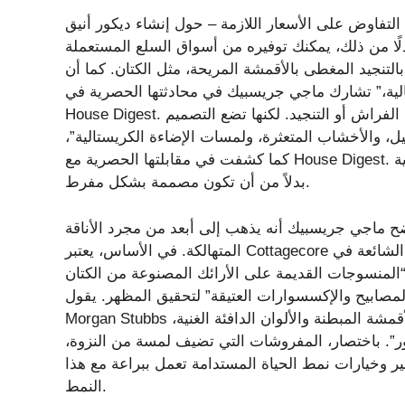
 التفاوض على الأسعار اللازمة – حول إنشاء ديكور أنيق
ًا من ذلك، يمكنك توفيره من أسواق السلع المستعملة
تنجيد المغطى بالأقمشة المريحة، مثل الكتان. كما أن
الية،” تشارك ماجي جريسبيك في محادثتها الحصرية في
House Digest. يشارك مورجان ستابس حبًا مشابهًا للكتان، حيث يستخدمه في الفراش أو التنجيد. لكنها تضع التصميم
يل، والأخشاب المتعثرة، ولمسات الإضاءة الكريستالية”،
كما كشفت في مقابلتها الحصرية مع House Digest. في نهاية المطاف، تسعى الجمالية إلى الشعور بأنها غير مثالية
بدلاً من أن تكون مصممة بشكل مفرط.
توضح ماجي جريسبيك أنه يذهب إلى أبعد من مجرد الأناقة
المتهالكة. في الأساس، يعتبر Cottagecore احتفالًا بأسلوب الحياة الرعوي البطيء، ويعتمد على الأنماط الشائعة في
 “المنسوجات القديمة على الأرائك المصنوعة من الكتان
لمصابيح والإكسسوارات العتيقة” لتحقيق المظهر. يقول
Morgan Stubbs شيئًا مشابهًا، مضيفًا: “سأستخدم مزيجًا من التحف الريفية والأقمشة المبطنة والألوان الدافئة الغنية،
ور”. باختصار، المفروشات التي تضيف لمسة من النزوة،
ر وخيارات نمط الحياة المستدامة تعمل ببراعة مع هذا
النمط.