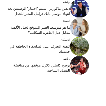
رياضة
ديفين ماكورتي: سيتم “اختبار” الوطنيين بعد
انتهاء موسم مايك فرابيل المثير للجدل
الصحة
ما هو متوسط ​​العمر المتوقع لجيل الألفية
مقابل جيل الطفرة السكانية؟
الإسكان
كيفية التعرف على السلحفاة الخاطفة في
حديقتك
رياضة
توضح كايتلين كلارك موقفها من مناقشة
القضايا الساخنة