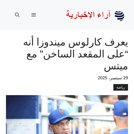
نتقل
لى
القائمة
لمحتوى
يعرف كارلوس ميندوزا أنه
“على المقعد الساخن” مع
ميتس
29 سبتمبر، 2025
رياضة