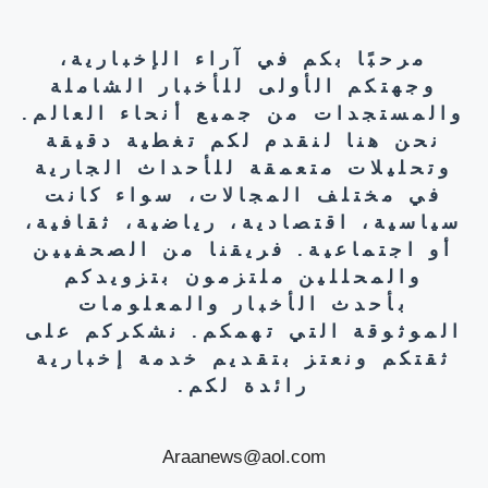
مرحبًا بكم في آراء الإخبارية،
وجهتكم الأولى للأخبار الشاملة
والمستجدات من جميع أنحاء العالم.
نحن هنا لنقدم لكم تغطية دقيقة
وتحليلات متعمقة للأحداث الجارية
في مختلف المجالات، سواء كانت
سياسية، اقتصادية، رياضية، ثقافية،
أو اجتماعية. فريقنا من الصحفيين
والمحللين ملتزمون بتزويدكم
بأحدث الأخبار والمعلومات
الموثوقة التي تهمكم. نشكركم على
ثقتكم ونعتز بتقديم خدمة إخبارية
رائدة لكم.
Araanews@aol.com