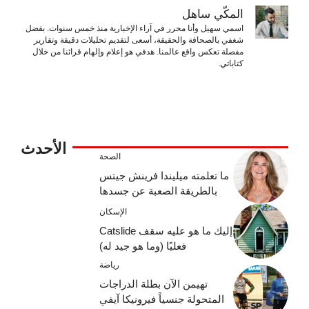
المكّي ساهل
اسمي سهيل وأنا محرر في آراء الإخبارية منذ خمس سنوات. بفضل
شغفي بالصحافة والحقيقة، أسعى لتقديم تحليلات دقيقة وتقارير
مفصلة تعكس واقع عالمنا. هدفي هو إعلام وإلهام قرائنا من خلال
كتاباتي.
الأحدث
الصحة
ما تعلمته ميليندا فرينش جيتس
بالطريقة الصعبة عن جسدها
الإسكان
إليك ما هو عليه سقف Catslide
فعليًا (وما هو جيد له)
رياضة
تهيمن الآن بطلة الدراجات
المتحولة جنسياً فيرونيكا آيفي