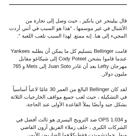
قال بيلينجر عن يانكيز ، حيث وصل إلى تجارة من
الأشبال في غير موسمها ، “هذا هو السبب في أنني أردت
المجيء إلى هنا. إنه ممتع. لهذا السبب تلعب اللعبة “.
قامت Bellinger بتسليم كل ما يمكن أن يطلبه Yankees
عندما قاموا بشحن Cody Poteet إلى شيكاغو مقابل
مهرجان Lefty بعد أن غادر Juan Soto إلى Mets و 765
مليون دولار.
لقد كان Bellinger البالغ من العمر 30 عامًا لاعباً أساسياً
في التشكيلة ، حيث لعب جميع مواقف الخارجيات الثلاثة
بشكل جيد وأيضًا يملأ القاعدة الأولى عند الحاجة.
و 1.034 OPS ضد الترويج اليسرى هو ثالث أفضل في
الشركات الكبرى ، خلف زملاء الفريق آرون القاضي
وبول جولدشميدت فقط-كلاهما الضاربون الأيمن.