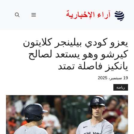
نتقل
لى
القائمة
لمحتوى
يعزو كودي بيلينجر كلايتون
كيرشو وهو يستعد لصالح
يانكيز فاصلة تمتد
19 سبتمبر، 2025
رياضة