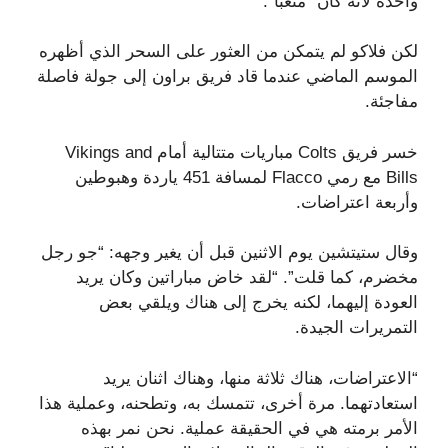
واحدة لأنه كان “متعبًا”.
لكن فلاكو لم يتمكن من العثور على السحر الذي أظهره
الموسم الماضي عندما قاد فريق براون إلى جولة فاصلة
مفاجئة.
خسر فريق Colts مباريات متتالية أمام Vikings and
Bills مع رمي Flacco لمسافة 451 ياردة وهبوطين
وأربعة اعتراضات.
وقال ستيتشين يوم الاثنين قبل أن يغير وجهه: “جو رجل
مخضرم، كما قلت”. “لقد خاض مباراتين وكان يريد
العودة إليهما، لكنه يخرج إلى هناك ويلقي بعض
التمريرات الجيدة.
“الاعتراضات، هناك ثلاثة منها، وهناك اثنان يريد
استعادتهما. مرة أخرى، تتمسك به، وتطحنه، وعملية هذا
الأمر برمته هي في الحقيقة عملية. نحن نمر بهذه