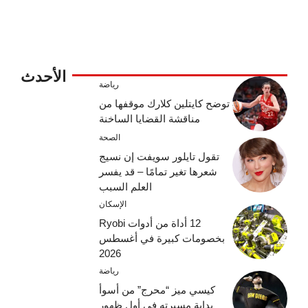
الأحدث
رياضة
توضح كايتلين كلارك موقفها من
مناقشة القضايا الساخنة
الصحة
تقول تايلور سويفت إن نسيج
شعرها تغير تمامًا – قد يفسر
العلم السبب
الإسكان
12 أداة من أدوات Ryobi
بخصومات كبيرة في أغسطس
2026
رياضة
كيسي ميز “محرج” من أسوأ
بداية مسيرته في أول ظهور