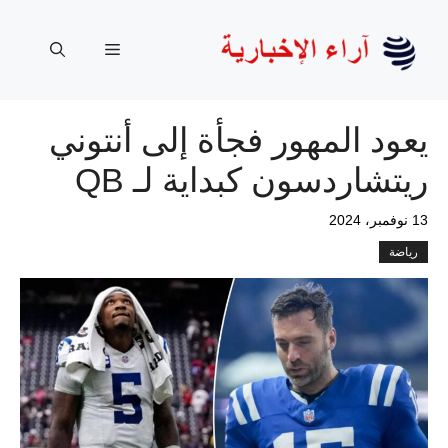
نتقل
لى
القائمة
لمحتوى
يعود المهور فجأة إلى أنتوني
ريتشاردسون كبداية لـ QB
13 نوفمبر، 2024
رياضة