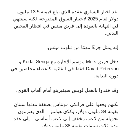
لقد اختار اليساري عقده الذي تبلغ قيمته 13.5 مليون
دولار لعام 2025 لاختبار السوق المفتوحة، لكنه سينتهي
في النهاية بالعودة إلى فريق ميتس في انتظار الفحص
البدني.
إنه يمثل جزءًا مهمًا من تناوب ميتس.
دخل فريق Mets موسم الإجازة مع Kodai Senga و
David Peterson فقط في القائمة كأعضاء مخلصين في
دورة البداية.
وقد فقدوا بالفعل لويس سيفيرينو أمام ألعاب القوى.
لكنهم وقعوا على فرانكي مونتاس بصفقة مدتها سنتان
بقيمة 34 مليون دولار، وكلاي هولمز – الذي يعتزمون
تحويله من لاعب مخفف إلى لاعب أساسي – إلى عقد
مدته ثلاث سنوات بقيمة 38 مليون دولار.