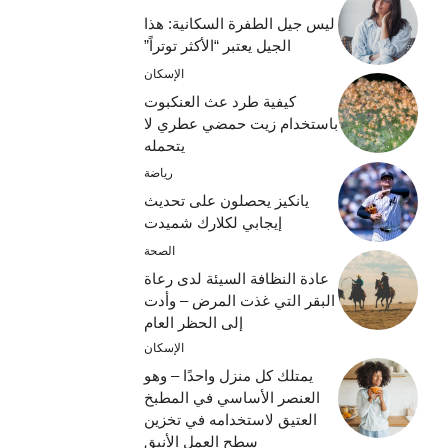
ليس جيل الطفرة السكانية: هذا
الجيل يعتبر “الأكثر توتراً”
الإسكان
كيفية طرد عث العنكبوت
باستخدام زيت حمضي عطري لا
يتحمله
رياضة
يانكيز يحصلون على تحديث
إيجابي لكلارك شميدت
الصحة
عادة النظافة السيئة لدى رعاة
البقر التي غذت المرض – وأدت
إلى الحظر العام
الإسكان
يمتلك كل منزل واحدًا – وهو
العنصر الأساسي في المطبخ
العتيق لاستخدامه في تخزين
سطح العمل الأنيق