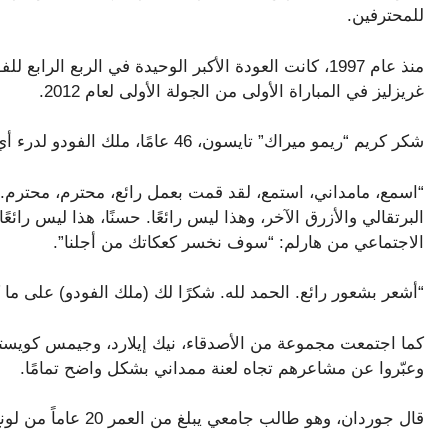
للمحترفين.
غريزليز في المباراة الأولى من الجولة الأولى لعام 2012.
شكر كريم “ريمو ميراك” تايسون، 46 عامًا، ملك الفودو لدرء أي سحر من الاشتراكيين قبل الفوز الملحمي.
“اسمع، مامداني، استمع، لقد قمت بعمل رائع، محترم، محترم. ل
البرتقالي والأزرق الآخر، وهذا ليس رائعًا. حسنًا، هذا ليس را
الاجتماعي من هارلم: “سوف نخسر كعكاتك من أجلنا”.
“أشعر بشعور رائع. الحمد لله. شكرًا لك (ملك الفودو) على ما 
كما اجتمعت مجموعة من الأصدقاء، نيك إيلارد، وجيمس كويستل
وعبّروا عن مشاعرهم تجاه لعنة ممداني بشكل واضح تمامًا.
قال جوردان، وهو طالب جامعي يبلغ من العمر 20 عاماً من لونغ آيلاند: “أحب أن يبقى بعيداً عن الفريق قدر الإمكان”.