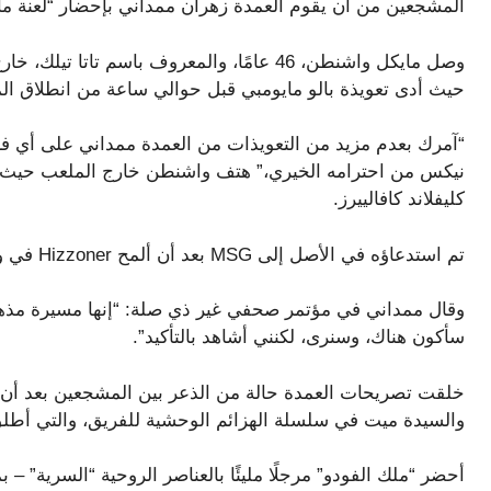
المشجعين من أن يقوم العمدة زهران ممداني بإحضار “لعنة ما
وصل مايكل واشنطن، 46 عامًا، والمعروف باسم تا
حيث أدى تعويذة بالو مايومبي قبل حوالي ساعة من انطلاق المب
“آمرك بعدم مزيد من التعويذات من العمدة ممداني على أي فر
نيكس من احترامه الخيري،” هتف واشنطن خارج الملعب حيث 
كليفلاند كافالييرز.
تم استدعاؤه في الأصل إلى MSG بعد أن ألمح Hizzoner في وقت سابق من اليوم إلى أنه سيحضر المباراة.
وقال ممداني في مؤتمر صحفي غير ذي صلة: “إنها مسيرة مذهلة
سأكون هناك، وسنرى، لكنني أشاهد بالتأكيد”.
خلقت تصريحات العمدة حالة من الذعر بين المشجعين بعد أن تم
والسيدة ميت في سلسلة الهزائم الوحشية للفريق، والتي أطلق ع
أحضر “ملك الفودو” مرجلًا مليئًا بالعناصر الروحية “السرية” – 