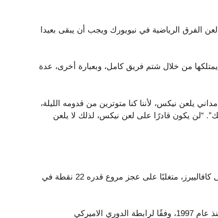
عن الفرق الرياضية في نيويورك ويجب أن يبقى بعيدا
يمتلكها من خلال شتم فريق كامل، وبعبارة أخرى، عدة
ي يلعن نيكس، لأننا كنا متوترين من قدومه الليلة،
. “لن يكون قادرًا على لعن نيكس، لذلك لا يلعن
حقق نيكس فوزًا غير محتمل 115-104 في الوقت الإضافي على كافالييرز، متغلبًا على عجز مروع قدره 22 نقطة في
العودة المذهلة للفريق هي الأكبر في مباراة نهائيات المؤتمر منذ عام 1997، وفقًا لرابطة الدوري الاميركي