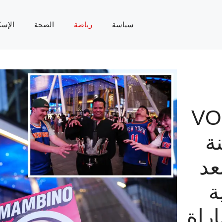
سياسة
رياضة
الصحة
الإسك
VOO
عنة
عد
ة
اراة