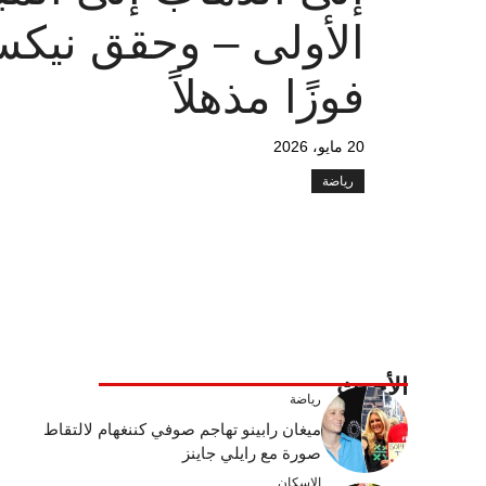
الأولى – وحقق نيك
فوزًا مذهلاً
20 مايو، 2026
رياضة
الأحدث
رياضة
ميغان رابينو تهاجم صوفي كننغهام لالتقاط
صورة مع رايلي جاينز
الإسكان