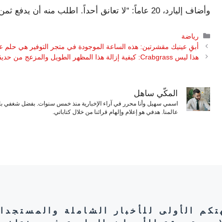
وأضاف إليارد، 20 عاماً: “لا تعانق أحداً. اطلب منه أن يدفع ثمن بعض المياه للجميع”.
التصنيفات
رياضة
أبقِ عينيك مقشرتين: هذه الساعة الموجودة في متجر التوفير هي حلم 
هذا ليس Crabgrass: كيفية إزالة هذا المظهر الطويل والمزعج من حديقتك
المكّي ساهل
اسمي سهيل وأنا محرر في آراء الإخبارية منذ خمس سنوات. بفضل شغفي بال
عالمنا. هدفي هو إعلام وإلهام قرائنا من خلال كتاباتي.
هتكم الأولى للأخبار الشاملة والمستجدا