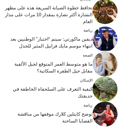
تحافظ خطوة الصيانة السريعة هذه على مظهر
النشارة أكثر نضارة بمقدار 10 مرات على مدار
العام
رياضة
ديفين ماكورتي: سيتم “اختبار” الوطنيين بعد
انتهاء موسم مايك فرابيل المثير للجدل
الصحة
ما هو متوسط ​​العمر المتوقع لجيل الألفية
مقابل جيل الطفرة السكانية؟
الإسكان
كيفية التعرف على السلحفاة الخاطفة في
حديقتك
رياضة
توضح كايتلين كلارك موقفها من مناقشة
القضايا الساخنة