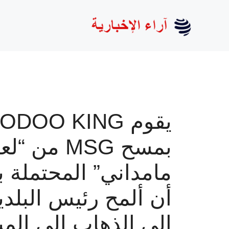
نتقل
لى
لمحتوى
يقوم DOO KING
بمسح MSG من “ل
مامداني” المحتملة ب
أن ألمح رئيس البلدي
إلى الذهاب إلى المب