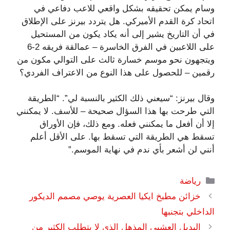
وسام يمكن تحقيقه بشكل واقعي للاعب دفاعي في
اتحاد كرة القدم الأميركي. هل يتردد بيرنز على الإطلاق
في أن التاريخ يشير إلى أنه يكاد يكون من المستحيل
على اللاعبين في الفرق الخاسرة – عمالقة فريقه 2-6
ويتجهون نحو موسم خسارة ثالث على التوالي مكون من
رقمين – للحصول على هذا النوع من الاعتراف الفردي؟
وقال بيرنز: “سيعني ذلك الكثير بالنسبة لي”. “الطريقة
التي طرحت بها هذا السؤال صحيحة – للأسف. لا يمكنني
إلا أن أفعل ما يمكنني فعله. ومع ذلك، فإن الأوراق
تسقط هي الطريقة التي تسقط بها. على الأقل أعلم
أنني لن أشعر بأي ندم في نهاية الموسم.”
التصنيفات
رياضة
خزائن مطبخ ايكيا العصرية يوصي مصمم الديكور
الداخلي بتجنبها
البديل العشبي المذهل الذي لا يتطلب الكثير من