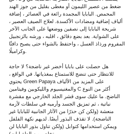
ضغط من عصير الليمون أو مغطى بقليل من جوز الهند
المحمص. البابايا المجمدة رائعة في العصائر ، إضافة
ألياف إضافية ومضادات الأكسدة. لعلاج الصيف العصير ،
شريحة البابايا إلى نصفين ووضعها على الجانب الآخر
على الشواية. بعد بضع دقائق ، اقلبه ، ورشه بالزنجبيل
المفروم ورذاذ العسل ، واحتفظ بالشواء حتى يصبح دافئًا
وكراميلًا.
هل حصلت على بابايا أخضر غير ناضجة؟ لا حاجة
للانتظار حتى تنضج للاستمتاع بمغذياتها. في الواقع ،
يحتوي Green Papaya على المزيد من الألياف
والمغنيسيوم والليكوبين وفيتامين C أكثر من النوع
الناضج. ما عليك سوى قشر الجلد الخارجي مع مقشرة
نباتية ، ثم تمزيق الجسد وأرميه في سلطات لأزمة
منعشة (ولكن كن حذرًا من الآثار الجانبية للبابايا غير
الناضجة). لا تقذف البذور أيضًا. لديهم نكهة الفلفل
ويمكن استخدامها كتوابل (ولكن تناول بذور البابايا لن
يتخلص من الطفيليات).