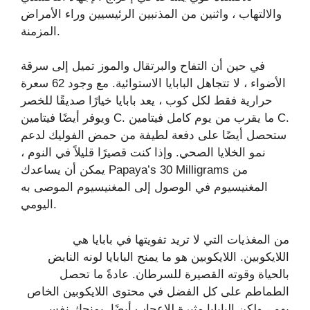
والالتهاب ، واثنين من المذنبين الرئيسيين وراء الأمراض
المزمنة.
في حين أن التفاح والبرتقال والموز تميل إلى سرقة
الأضواء ، لا تتجاهل البابايا الاستوائية. مع وجود 62 سعرة
حرارية فقط لكل كوب ، يعد بابايا خيارًا صديقًا للخصر
ويوفر أيضًا فيتامين C. ما يقرب من يوم كامل فيتامين C.
ستحصل أيضًا على دفعة لطيفة من حمض الفوليك لدعم
نمو الخلايا الصحي. وإذا كنت قصيرًا قليلاً في النوم ،
يمكن أن يساعدك Papaya’s 30 Milligrams من
المغنيسيوم في الوصول إلى المغنيسيوم الموصى به
اليومي.
من المغذيات التي لا تريد تفويتها في بابايا هي
اللايكوبين. اللايكوبين هو ما يمنح البابايا لونه النابض
بالحياة وقوته القصيرة للسرطان. عادةً ما تحصل
الطماطم على كل الفضل في محتوى اللايكوبين الخاص
بهم ، ولكن البابايا مثيرة للإعجاب أيضًا. يمنحك نفس