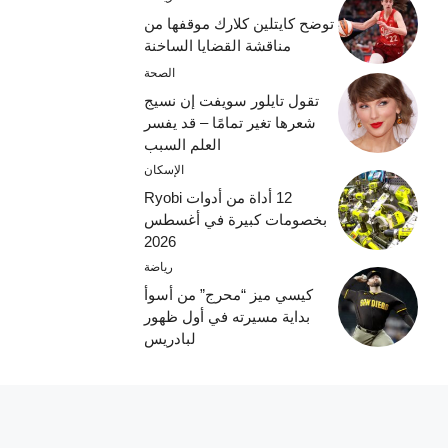
توضح كايتلين كلارك موقفها من
مناقشة القضايا الساخنة
الصحة
تقول تايلور سويفت إن نسيج
شعرها تغير تمامًا – قد يفسر
العلم السبب
الإسكان
12 أداة من أدوات Ryobi
بخصومات كبيرة في أغسطس
2026
رياضة
كيسي ميز “محرج” من أسوأ
بداية مسيرته في أول ظهور
لبادريس