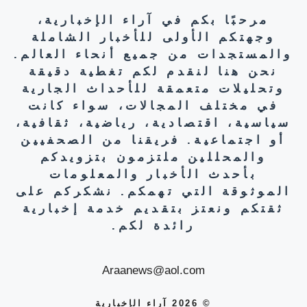
مرحبًا بكم في آراء الإخبارية،
وجهتكم الأولى للأخبار الشاملة
والمستجدات من جميع أنحاء العالم.
نحن هنا لنقدم لكم تغطية دقيقة
وتحليلات متعمقة للأحداث الجارية
في مختلف المجالات، سواء كانت
سياسية، اقتصادية، رياضية، ثقافية،
أو اجتماعية. فريقنا من الصحفيين
والمحللين ملتزمون بتزويدكم
بأحدث الأخبار والمعلومات
الموثوقة التي تهمكم. نشكركم على
ثقتكم ونعتز بتقديم خدمة إخبارية
رائدة لكم.
Araanews@aol.com
© 2026 آراء الإخبارية