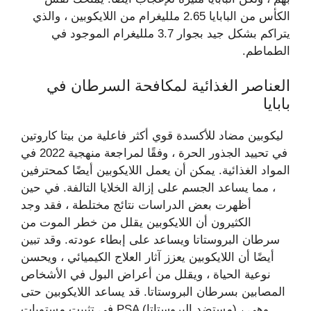
الكأس من البابايا 2.65 ملليغرام من اللايكوبين ، والذي
يتراكم بشكل جيد بجوار 3.7 ملليغرام الموجود في
الطماطم.
العناصر الغذائية لمكافحة السرطان في
بابايا
ليكوبين مضاد للأكسدة قوي أكثر فاعلية من بيتا كاروتين
في تحييد الجذور الحرة ، وفقًا لمراجعة منهجية 2022 في
المواد الغذائية. يمكن أن يعمل اللايكوبين أيضًا كمحترفين
، مما يساعد الجسم على إزالة الخلايا التالفة. في حين
أظهرت بعض الدراسات نتائج مختلطة ، فقد وجد
الكثيرون أن اللايكوبين يقلل من خطر الموت من
سرطان البروستاتا ويساعد على إبطاء عودته. وقد تبين
أيضًا أن اللايكوبين يعزز آثار العلاج الكيميائي ، ويحسن
نوعية الحياة ، ويقلل من أعراض البول في الأشخاص
المصابين بسرطان البروستاتا. قد يساعد اللايكوبين حتى
في تثبيت مستويات PSA (مستضد البروستاتا) ، وهي