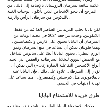
علامة شائعة لسرطان البروستاتا. بالإضافة إلى ذلك ، من
المرجح أن ينجو الأشخاص الذين يأكلون الوجبات الغنية
بالليكوبين من سرطان الرأس والرقبة.
لكن بابايا يجلب المزيد من العناصر الغذائية من فقط
اللايكوبين. وجدت مراجعة 2024 في مجلة الوقاية من
السرطان أن البابايا تحتوي على كاربين والكبصايسين ،
وهما قلويتان يمكن أن تساعد في منع السرطان ونمو
الورم البطيء. يحتوي البابايا أيضًا على سابونين تتداخل
مع الحمض النووي للخلايا السرطانية والعفص التي تحيد
أنواع الأكسجين التفاعلية الضارة (ROS) التي يمكن أن
تؤدي إلى السرطان. علاوة على ذلك ، فإن البابايا غنية
بالفلافونويد مثل كيرسيتين وكيمبفيرول ، مما يساعد على
تهدئة الالتهاب في الجسم.
طرق فريدة للاستمتاع البابايا
يمكنك الاستمتاع البابايا الطازجة الناضجة في وعاء مع